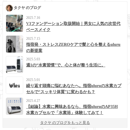
タクヤ のブログ
2025.7.16
V3ファンデーション取扱開始｜男女に人気の次世代
ベースメイク
2025.7.15
指宿発・ストレスZEROケアで髪と心を整えるuluru
の新提案
2025.5.03
週1の“水素習慣”で、心と体が整う生活に。
2025.5.01
繰り返す頭痛に悩むあなたへ。指宿uluruの水素カプ
セルで“スッキリ体質”に変わるかも？
2025.4.27
【結論】水素に興味あるなら、指宿uluruのAP35H
水素カプセルで「水素浴」体験してみて！
タクヤ のブログをもっと見る