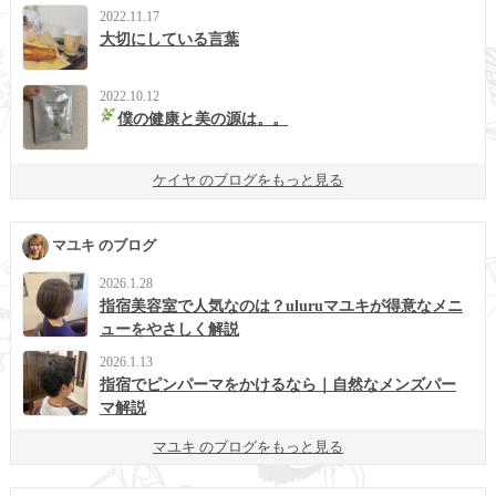
2022.11.17
大切にしている言葉
2022.10.12
僕の健康と美の源は。。
ケイヤ のブログをもっと見る
マユキ のブログ
2026.1.28
指宿美容室で人気なのは？uluruマユキが得意なメニ
ューをやさしく解説
2026.1.13
指宿でピンパーマをかけるなら｜自然なメンズパー
マ解説
マユキ のブログをもっと見る