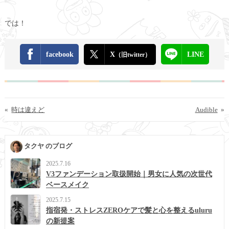
では！
facebook
X
LINE
（旧twitter）
«
時は違えど
Audible
»
タクヤ のブログ
2025.7.16
V3ファンデーション取扱開始｜男女に人気の次世代
ベースメイク
2025.7.15
指宿発・ストレスZEROケアで髪と心を整えるuluru
の新提案