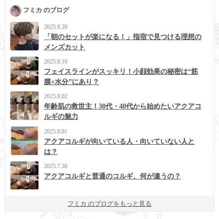
フミカ のブログ
2025.8.20
「朝のセットが楽になる！」指宿で見つける理想の
メンズカット
2025.8.10
フェイスラインがスッキリ！小顔効果の秘密は“筋
膜×水分”にあり？
2025.8.02
年齢肌の救世主！30代・40代から始めたいアクアコ
ルギの魅力
2025.8.01
アクアコルギが向いている人・向いていない人と
は？
2025.7.30
アクアコルギと普通のコルギ、何が違うの？
フミカ のブログをもっと見る