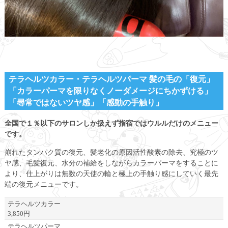
テラヘルツカラー・テラヘルツパーマ 髪の毛の「復元」
「カラーパーマを限りなくノーダメージにちかずける」
「尋常ではないツヤ感」「感動の手触り」
全国で１％以下のサロンしか扱えず指宿ではウルルだけのメニュー
です。
崩れたタンパク質の復元、髪老化の原因活性酸素の除去、究極のツ
ヤ感、毛髪復元、水分の補給をしながらカラーパーマをすることに
より、仕上がりは無数の天使の輪と極上の手触り感にしていく最先
端の復元メニューです。
テラヘルツカラー
3,850円
テラヘルツパーマ