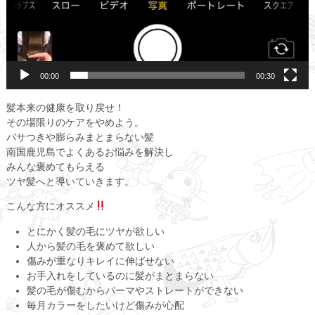
00:00
00:30
髪本来の健康を取り戻せ！
その場限りのケアをやめよう。
バサつきや膨らみまとまらない髪
南国鹿児島でよくあるお悩みを解決し
みんな褒めてもらえる
ツヤ髪へと導いていきます。
こんな方にオススメ
とにかく髪の毛にツヤが欲しい
人から髪の毛を褒めて欲しい
傷みが重なりキレイに伸ばせない
お手入れをしているのに髪がまとまらない
髪の毛が傷むからパーマやストレートができない
毎月カラーをしたいけど傷みが心配