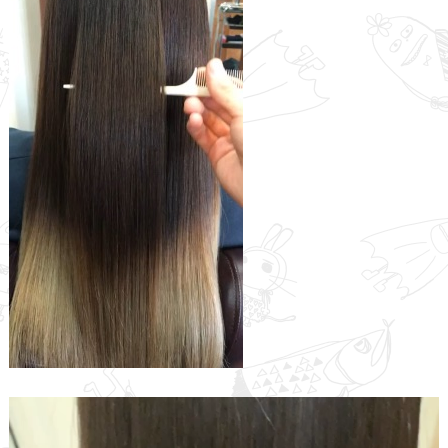
動
画
プ