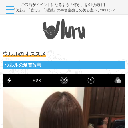
ご来店がイベントになるよう「何か」を創り続ける
「笑顔」「喜び」「感謝」の半個室癒しの美容室ヘアサロン☆
ウルルのオススメ
ウルルの髪質改善
動
画
プ
レ
ー
ヤ
ー