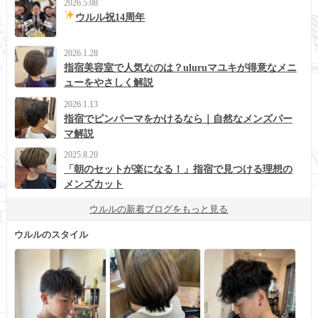
2026.5.08
ウルル祝14周年
2026.1.28
指宿美容室で人気なのは？uluruマユキが得意なメニ
ューをやさしく解説
2026.1.13
指宿でピンパーマをかけるなら｜自然なメンズパー
マ解説
2025.8.20
「朝のセットが楽になる！」指宿で見つける理想の
メンズカット
ウルルの新着ブログをもっと見る
ウルルのスタイル