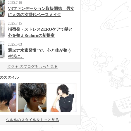
2025.7.16
V3ファンデーション取扱開始｜男女
に人気の次世代ベースメイク
2025.7.15
指宿発・ストレスZEROケアで髪と
心を整えるuluruの新提案
2025.5.03
週1の“水素習慣”で、心と体が整う
生活に。
タクヤ のブログをもっと見る
 のスタイル
ウルルのスタイルをもっと見る