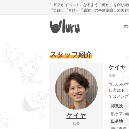
ご来店がイベントになるよう「何か」を創り続
「笑顔」「喜び」「感謝」の半個室癒しの美容
ホ
スタッフ紹介
ケイヤ
店長
ウルルのサ
し方はドラ
ではメンズ
得意技
肌ケア､
ケイヤ
出身地
店長