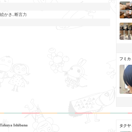
お絵かき､断言力
フミカ
Takuya Ishibana
タクヤ