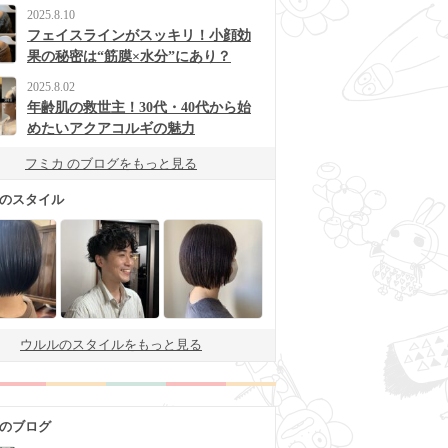
2025.8.10
フェイスラインがスッキリ！小顔効
果の秘密は“筋膜×水分”にあり？
2025.8.02
年齢肌の救世主！30代・40代から始
めたいアクアコルギの魅力
フミカ のブログをもっと見る
 のスタイル
ウルルのスタイルをもっと見る
 のブログ