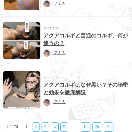
フミカ
2025.7.30
アクアコルギと普通のコルギ、何が
違うの？
フミカ
2025.7.29
アクアコルギはなぜ黒い？その秘密
と効果を徹底解説
フミカ
1 / 170
1
2
3
4
5
...
10
20
30
...