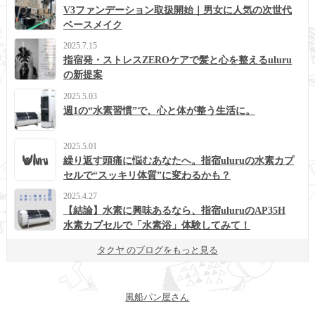
V3ファンデーション取扱開始｜男女に人気の次世代
ベースメイク
2025.7.15
指宿発・ストレスZEROケアで髪と心を整えるuluru
の新提案
2025.5.03
週1の“水素習慣”で、心と体が整う生活に。
2025.5.01
繰り返す頭痛に悩むあなたへ。指宿uluruの水素カプ
セルで“スッキリ体質”に変わるかも？
2025.4.27
【結論】水素に興味あるなら、指宿uluruのAP35H
水素カプセルで「水素浴」体験してみて！
タクヤ のブログをもっと見る
風船パン屋さん