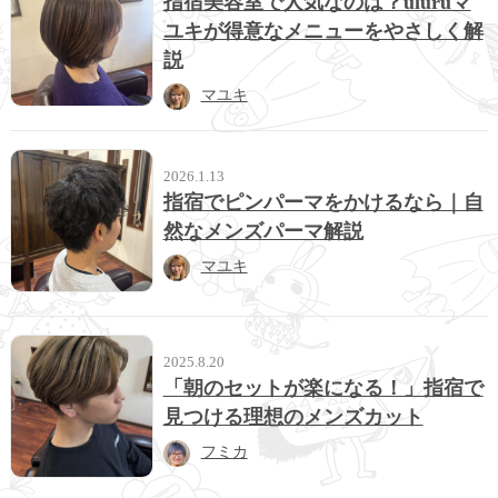
指宿美容室で人気なのは？uluruマ
ユキが得意なメニューをやさしく解
説
マユキ
2026.1.13
指宿でピンパーマをかけるなら｜自
然なメンズパーマ解説
マユキ
2025.8.20
「朝のセットが楽になる！」指宿で
見つける理想のメンズカット
フミカ