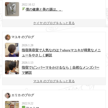
2022.10.12
僕の健康と美の源は。。
ケイヤ のブログをもっと見る
マユキ のブログ
2026.1.28
指宿美容室で人気なのは？uluruマユキが得意なメニ
ューをやさしく解説
2026.1.13
指宿でピンパーマをかけるなら｜自然なメンズパー
マ解説
マユキ のブログをもっと見る
エリカ のブログ
2022.9.22