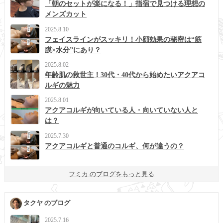
「朝のセットが楽になる！」指宿で見つける理想の
メンズカット
2025.8.10
フェイスラインがスッキリ！小顔効果の秘密は“筋
膜×水分”にあり？
2025.8.02
年齢肌の救世主！30代・40代から始めたいアクアコ
ルギの魅力
2025.8.01
アクアコルギが向いている人・向いていない人と
は？
2025.7.30
アクアコルギと普通のコルギ、何が違うの？
フミカ のブログをもっと見る
タクヤ のブログ
2025.7.16