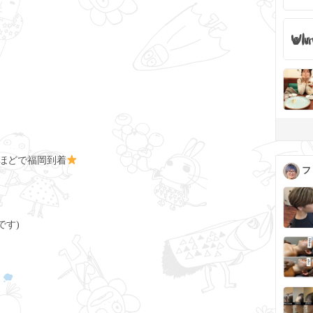
ほどで福岡到着
フ
です)
。