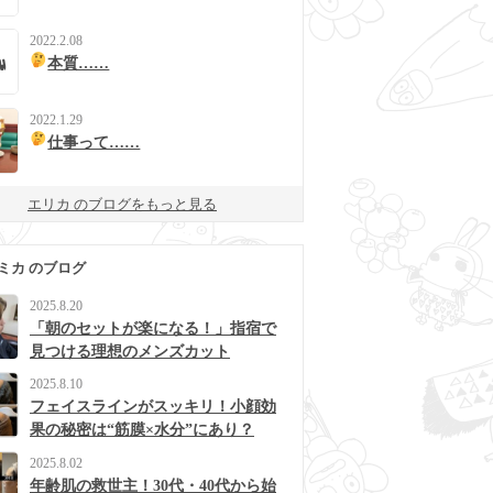
2022.2.08
本質……
2022.1.29
仕事って……
エリカ のブログをもっと見る
ミカ のブログ
2025.8.20
「朝のセットが楽になる！」指宿で
見つける理想のメンズカット
2025.8.10
フェイスラインがスッキリ！小顔効
果の秘密は“筋膜×水分”にあり？
2025.8.02
年齢肌の救世主！30代・40代から始