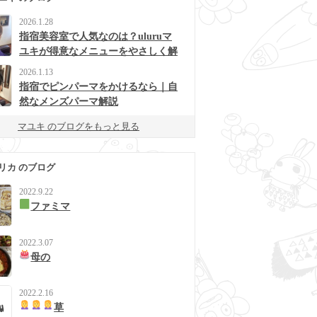
2026.1.28
指宿美容室で人気なのは？uluruマ
ユキが得意なメニューをやさしく解
説
2026.1.13
指宿でピンパーマをかけるなら｜自
然なメンズパーマ解説
マユキ のブログをもっと見る
リカ のブログ
2022.9.22
ファミマ
2022.3.07
母の
2022.2.16
草