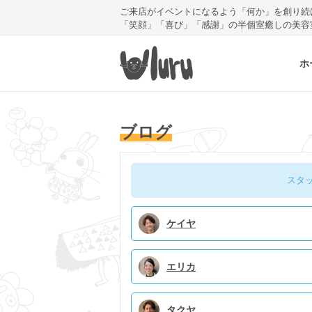
ご来店がイベントになるよう「何か」を創り続
「笑顔」「喜び」「感謝」の半個室癒しの美容
ホ
ブログ
スタ
ケイヤ
エリカ
タクヤ