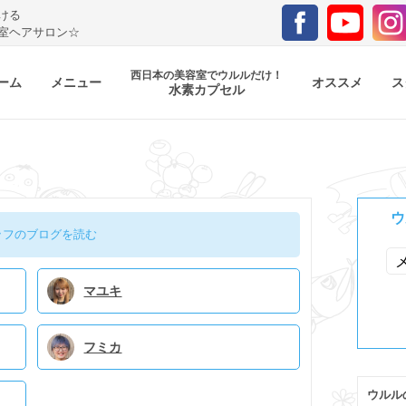
ける
室ヘアサロン☆
西日本の美容室でウルルだけ！
ーム
メニュー
オススメ
ス
水素カプセル
ウ
ッフのブログを読む
マユキ
フミカ
ウルル