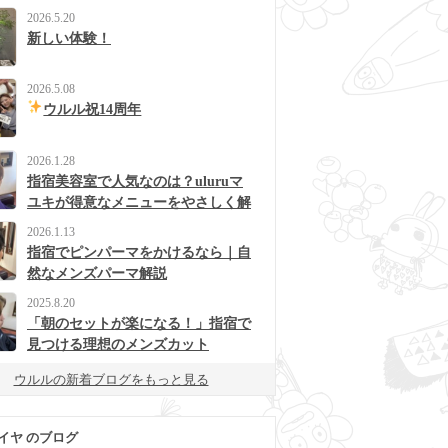
2026.5.20
新しい体験！
2026.5.08
ウルル祝14周年
2026.1.28
指宿美容室で人気なのは？uluruマ
ユキが得意なメニューをやさしく解
説
2026.1.13
指宿でピンパーマをかけるなら｜自
然なメンズパーマ解説
2025.8.20
「朝のセットが楽になる！」指宿で
見つける理想のメンズカット
ウルルの新着ブログをもっと見る
イヤ のブログ