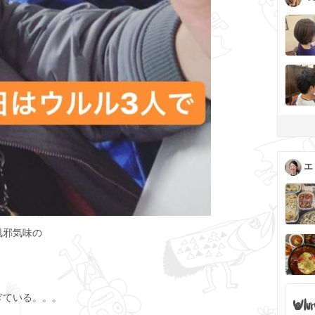
エ
風邪気味の
ぎている。。。
。