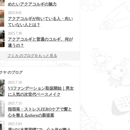
めたいアクアコルギの魅力
2025.8.01
アクアコルギが向いている人・向い
ていない人とは？
2025.7.30
アクアコルギと普通のコルギ、何が
違うの？
フミカ のブログをもっと見る
クヤ のブログ
2025.7.16
V3ファンデーション取扱開始｜男女
に人気の次世代ベースメイク
2025.7.15
指宿発・ストレスZEROケアで髪と
心を整えるuluruの新提案
2025.5.03
週1の“水素習慣”で、心と体が整う