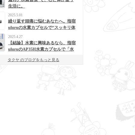
生活に。
2025.5.01
繰り返す頭痛に悩むあなたへ。指宿
uluruの水素カプセルで“スッキリ体
質”に変わるかも？
2025.4.27
【結論】水素に興味あるなら、指宿
uluruのAP35H水素カプセルで「水
素浴」体験してみて！
タクヤ のブログをもっと見る