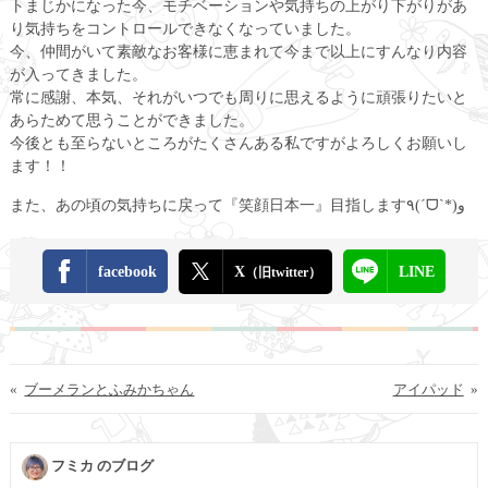
トまじかになった今、モチベーションや気持ちの上がり下がりがあ
り気持ちをコントロールできなくなっていました。
今、仲間がいて素敵なお客様に恵まれて今まで以上にすんなり内容
が入ってきました。
常に感謝、本気、それがいつでも周りに思えるように頑張りたいと
あらためて思うことができました。
今後とも至らないところがたくさんある私ですがよろしくお願いし
ます！！
また、あの頃の気持ちに戻って『笑顔日本一』目指します٩(ˊᗜˋ*)و
facebook
X
LINE
（旧twitter）
«
ブーメランとふみかちゃん
アイパッド
»
フミカ のブログ