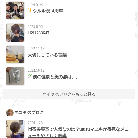
2026.5.08
ウルル祝14周年
2023.8.06
1691283647
2022.11.17
大切にしている言葉
2022.10.12
僕の健康と美の源は。。
ケイヤ のブログをもっと見る
マユキ のブログ
2026.1.28
指宿美容室で人気なのは？uluruマユキが得意なメニ
ューをやさしく解説