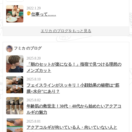
2022.1.29
仕事って……
エリカ のブログをもっと見る
フミカ のブログ
2025.8.20
「朝のセットが楽になる！」指宿で見つける理想の
メンズカット
2025.8.10
フェイスラインがスッキリ！小顔効果の秘密は“筋
膜×水分”にあり？
2025.8.02
年齢肌の救世主！30代・40代から始めたいアクアコ
ルギの魅力
2025.8.01
アクアコルギが向いている人・向いていない人と