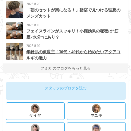
2025.8.20
「朝のセットが楽になる！」指宿で見つける理想の
メンズカット
2025.8.10
フェイスラインがスッキリ！小顔効果の秘密は“筋
膜×水分”にあり？
2025.8.02
年齢肌の救世主！30代・40代から始めたいアクアコ
ルギの魅力
フミカ のブログをもっと見る
スタッフのブログを読む
ケイヤ
マユキ