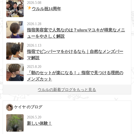
2026.5.08
ウルル祝14周年
2026.1.28
指宿美容室で人気なのは？uluruマユキが得意なメニ
ューをやさしく解説
2026.1.13
指宿でピンパーマをかけるなら｜自然なメンズパー
マ解説
2025.8.20
「朝のセットが楽になる！」指宿で見つける理想の
メンズカット
ウルルの新着ブログをもっと見る
ケイヤ のブログ
2026.5.20
新しい体験！