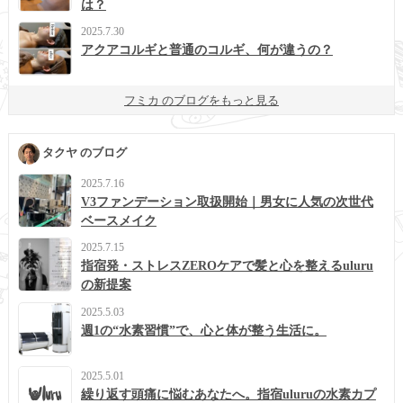
は？
2025.7.30
アクアコルギと普通のコルギ、何が違うの？
フミカ のブログをもっと見る
タクヤ のブログ
2025.7.16
V3ファンデーション取扱開始｜男女に人気の次世代
ベースメイク
2025.7.15
指宿発・ストレスZEROケアで髪と心を整えるuluru
の新提案
2025.5.03
週1の“水素習慣”で、心と体が整う生活に。
2025.5.01
繰り返す頭痛に悩むあなたへ。指宿uluruの水素カプ