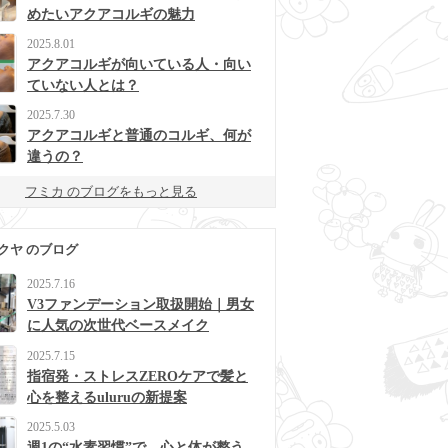
めたいアクアコルギの魅力
2025.8.01
アクアコルギが向いている人・向い
ていない人とは？
2025.7.30
アクアコルギと普通のコルギ、何が
違うの？
フミカ のブログをもっと見る
クヤ のブログ
2025.7.16
V3ファンデーション取扱開始｜男女
に人気の次世代ベースメイク
2025.7.15
指宿発・ストレスZEROケアで髪と
心を整えるuluruの新提案
2025.5.03
週1の“水素習慣”で、心と体が整う