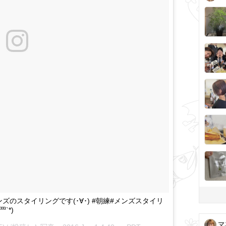
のスタイリングです(･∀･) #朝練#メンズスタイリ
`*)
マ