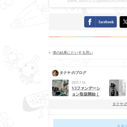
bana_uluruさん(@uluru2012
facebook
«
僕の結果にたいする思い
タクヤ のブログ
2025.7.16
V3ファンデーシ
ョン取扱開始｜
男女に人気の次
タクヤ 
世代ベースメイ
ク
スタ