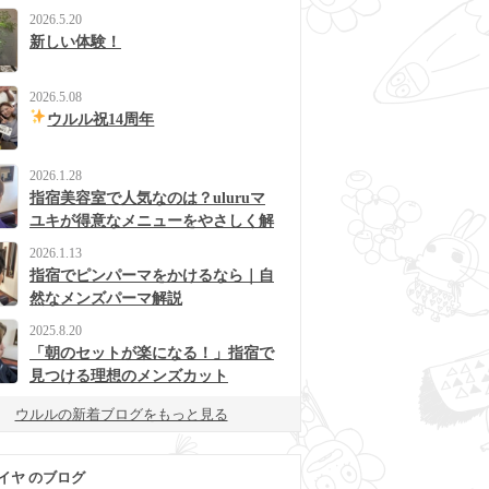
2026.5.20
新しい体験！
2026.5.08
ウルル祝14周年
2026.1.28
指宿美容室で人気なのは？uluruマ
ユキが得意なメニューをやさしく解
説
2026.1.13
指宿でピンパーマをかけるなら｜自
然なメンズパーマ解説
2025.8.20
「朝のセットが楽になる！」指宿で
見つける理想のメンズカット
ウルルの新着ブログをもっと見る
イヤ のブログ