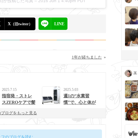
0505)が投稿した写真 –
2016 Jun 1 4:40pm PDT
X
LINE
（旧twitter）
1年が経ちました
»
エ
2025.7.15
2025.5.03
指宿発・ストレ
週1の“水素習
スZEROケアで髪
慣”で、心と体が
と心を整えるulur
整う生活に。
のブログをもっと見る
uの新提案
ッフのブログを読む