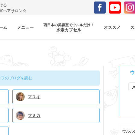
ける
室ヘアサロン☆
西日本の美容室でウルルだけ！
ーム
メニュー
オススメ
ス
水素カプセル
ウ
ッフのブログを読む
マユキ
フミカ
ウルル