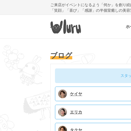
ご来店がイベントになるよう「何か」を創り続
「笑顔」「喜び」「感謝」の半個室癒しの美容
ホ
ブログ
スタ
ケイヤ
エリカ
タクヤ