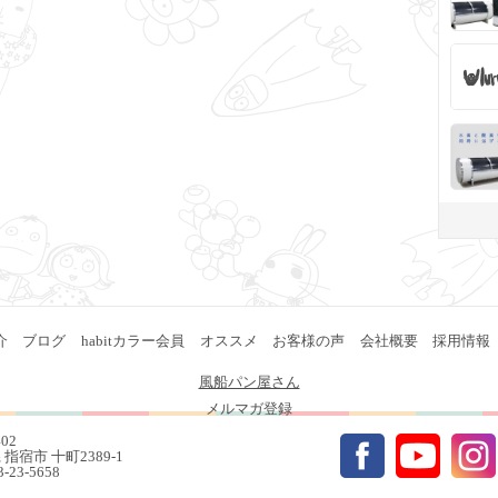
介
ブログ
habitカラー会員
オススメ
お客様の声
会社概要
採用情報
風船パン屋さん
メルマガ登録
402
指宿市 十町2389-1
93-23-5658