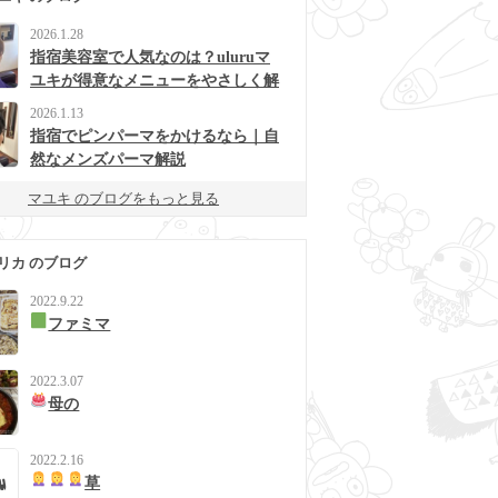
2026.1.28
指宿美容室で人気なのは？uluruマ
ユキが得意なメニューをやさしく解
説
2026.1.13
指宿でピンパーマをかけるなら｜自
然なメンズパーマ解説
マユキ のブログをもっと見る
リカ のブログ
2022.9.22
ファミマ
2022.3.07
母の
2022.2.16
草