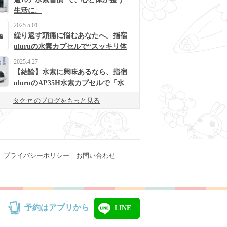
生活に。
2025.5.01
繰り返す頭痛に悩むあなたへ。指宿
uluruの水素カプセルで“スッキリ体
質”に変わるかも？
2025.4.27
【結論】水素に興味あるなら、指宿
uluruのAP35H水素カプセルで「水
素浴」体験してみて！
タクヤ のブログをもっと見る
プライバシーポリシー
お問い合わせ
予約はアプリから
LINE