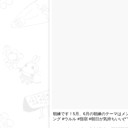
朝練です！5月、6月の朝練のテーマはメンズ
ング #ウルル #指宿 #朝日が気持ちいい(*´罒