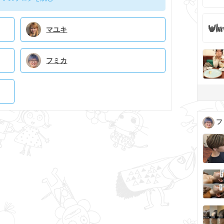
マユキ
フミカ
フ