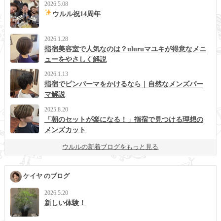
2026.5.08
ウルル祝14周年
2026.1.28
指宿美容室で人気なのは？uluruマユキが得意なメニ
ューをやさしく解説
2026.1.13
指宿でピンパーマをかけるなら｜自然なメンズパー
マ解説
2025.8.20
「朝のセットが楽になる！」指宿で見つける理想の
メンズカット
ウルルの新着ブログをもっと見る
ケイヤ のブログ
2026.5.20
新しい体験！