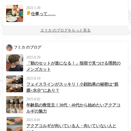
2022.1.29
仕事って……
エリカ のブログをもっと見る
フミカ のブログ
2025.8.20
「朝のセットが楽になる！」指宿で見つける理想の
メンズカット
2025.8.10
フェイスラインがスッキリ！小顔効果の秘密は“筋
膜×水分”にあり？
2025.8.02
年齢肌の救世主！30代・40代から始めたいアクアコ
ルギの魅力
2025.8.01
アクアコルギが向いている人・向いていない人と