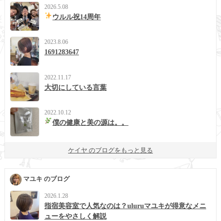
2026.5.08
ウルル祝14周年
2023.8.06
1691283647
2022.11.17
大切にしている言葉
2022.10.12
僕の健康と美の源は。。
ケイヤ のブログをもっと見る
マユキ のブログ
2026.1.28
指宿美容室で人気なのは？uluruマユキが得意なメニ
ューをやさしく解説