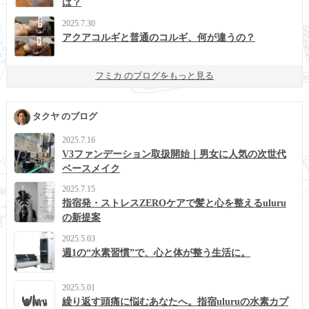
は？
2025.7.30
アクアコルギと普通のコルギ、何が違うの？
フミカ のブログをもっと見る
タクヤ のブログ
2025.7.16
V3ファンデーション取扱開始｜男女に人気の次世代
ベースメイク
2025.7.15
指宿発・ストレスZEROケアで髪と心を整えるuluru
の新提案
2025.5.03
週1の“水素習慣”で、心と体が整う生活に。
2025.5.01
繰り返す頭痛に悩むあなたへ。指宿uluruの水素カプ