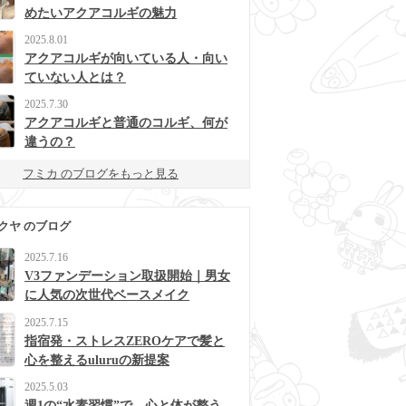
めたいアクアコルギの魅力
2025.8.01
アクアコルギが向いている人・向い
ていない人とは？
2025.7.30
アクアコルギと普通のコルギ、何が
違うの？
フミカ のブログをもっと見る
クヤ のブログ
2025.7.16
V3ファンデーション取扱開始｜男女
に人気の次世代ベースメイク
2025.7.15
指宿発・ストレスZEROケアで髪と
心を整えるuluruの新提案
2025.5.03
週1の“水素習慣”で、心と体が整う