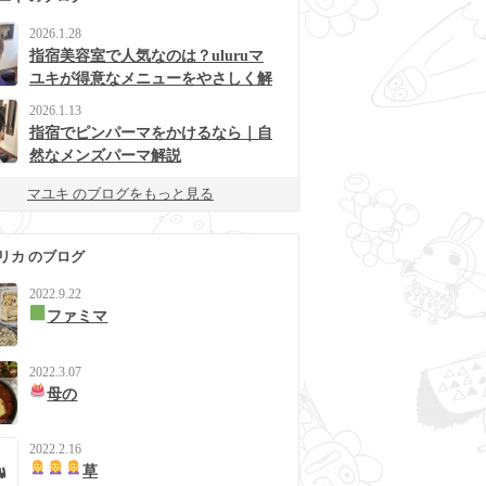
2026.1.28
指宿美容室で人気なのは？uluruマ
ユキが得意なメニューをやさしく解
説
2026.1.13
指宿でピンパーマをかけるなら｜自
然なメンズパーマ解説
マユキ のブログをもっと見る
リカ のブログ
2022.9.22
ファミマ
2022.3.07
母の
2022.2.16
草