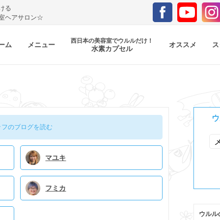
ける
室ヘアサロン☆
西日本の美容室でウルルだけ！
ーム
メニュー
オススメ
ス
水素カプセル
ウ
ッフのブログを読む
マユキ
フミカ
ウルル