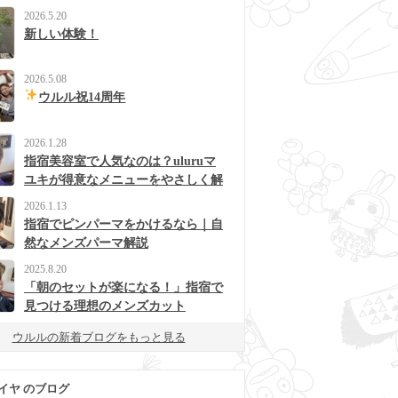
2026.5.20
新しい体験！
2026.5.08
ウルル祝14周年
2026.1.28
指宿美容室で人気なのは？uluruマ
ユキが得意なメニューをやさしく解
説
2026.1.13
指宿でピンパーマをかけるなら｜自
然なメンズパーマ解説
2025.8.20
「朝のセットが楽になる！」指宿で
見つける理想のメンズカット
ウルルの新着ブログをもっと見る
イヤ のブログ