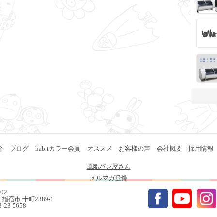
介
ブログ
habitカラー会員
オススメ
お客様の声
会社概要
採用情報
風船パン屋さん
メルマガ登録
402
指宿市 十町2389-1
93-23-5658