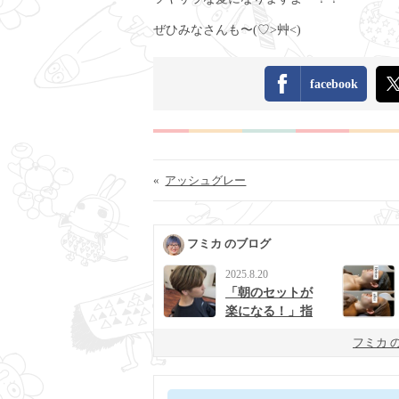
ぜひみなさんも〜(♡>艸<)
facebook
«
アッシュグレー
フミカ のブログ
2025.8.20
「朝のセットが
楽になる！」指
宿で見つける理
フミカ 
想のメンズカッ
ト