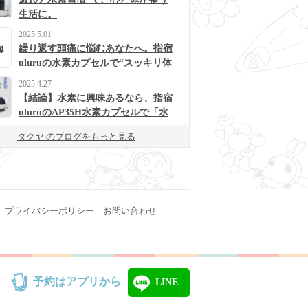
生活に。
2025.5.01
繰り返す頭痛に悩むあなたへ。指宿
uluruの水素カプセルで“スッキリ体
質”に変わるかも？
2025.4.27
【結論】水素に興味あるなら、指宿
uluruのAP35H水素カプセルで「水
素浴」体験してみて！
タクヤ のブログをもっと見る
プライバシーポリシー
お問い合わせ
予約はアプリから
LINE