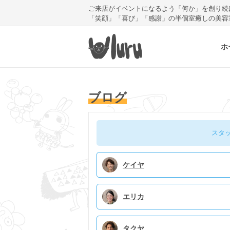
ご来店がイベントになるよう「何か」を創り続
「笑顔」「喜び」「感謝」の半個室癒しの美容
ホ
ブログ
スタ
ケイヤ
エリカ
タクヤ