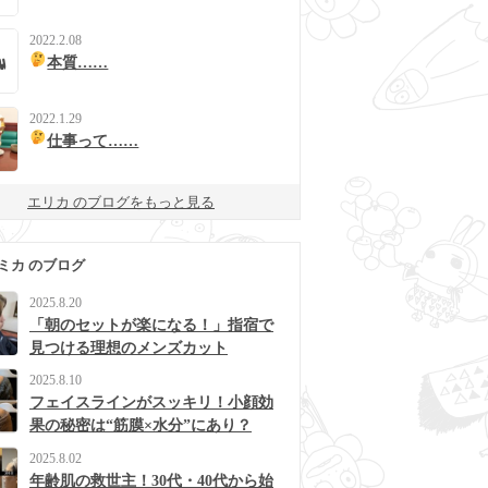
2022.2.08
本質……
2022.1.29
仕事って……
エリカ のブログをもっと見る
ミカ のブログ
2025.8.20
「朝のセットが楽になる！」指宿で
見つける理想のメンズカット
2025.8.10
フェイスラインがスッキリ！小顔効
果の秘密は“筋膜×水分”にあり？
2025.8.02
年齢肌の救世主！30代・40代から始