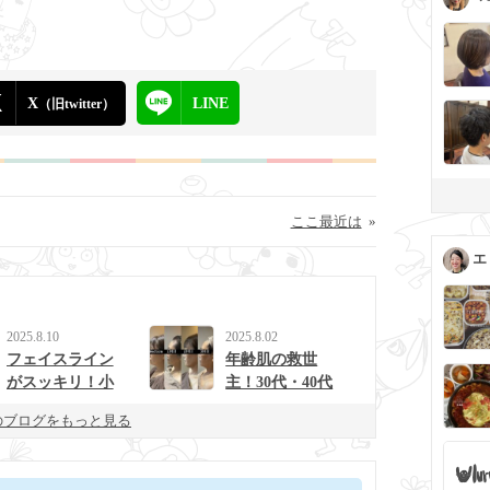
X
LINE
（旧twitter）
ここ最近は
»
エ
2025.8.10
2025.8.02
フェイスライン
年齢肌の救世
がスッキリ！小
主！30代・40代
顔効果の秘密
から始めたいア
のブログをもっと見る
は“筋膜×水分”に
クアコルギの魅
あり？
力