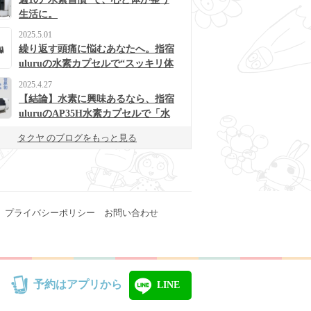
生活に。
2025.5.01
繰り返す頭痛に悩むあなたへ。指宿
uluruの水素カプセルで“スッキリ体
質”に変わるかも？
2025.4.27
【結論】水素に興味あるなら、指宿
uluruのAP35H水素カプセルで「水
素浴」体験してみて！
タクヤ のブログをもっと見る
プライバシーポリシー
お問い合わせ
予約はアプリから
LINE