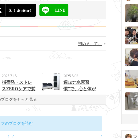
X
LINE
（旧twitter）
初めまして。
»
2025.7.15
2025.5.03
指宿発・ストレ
週1の“水素習
スZEROケアで髪
慣”で、心と体が
と心を整えるulur
整う生活に。
のブログをもっと見る
uの新提案
ッフのブログを読む
マ