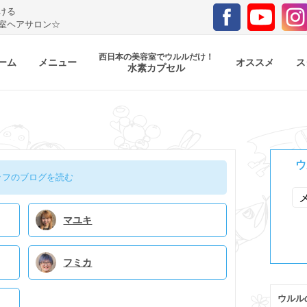
ける
室ヘアサロン☆
西日本の美容室でウルルだけ！
ーム
メニュー
オススメ
ス
水素カプセル
ウ
ッフのブログを読む
マユキ
フミカ
ウルル