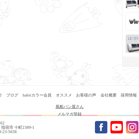
介
ブログ
habitカラー会員
オススメ
お客様の声
会社概要
採用情報
風船パン屋さん
メルマガ登録
402
指宿市 十町2389-1
93-23-5658