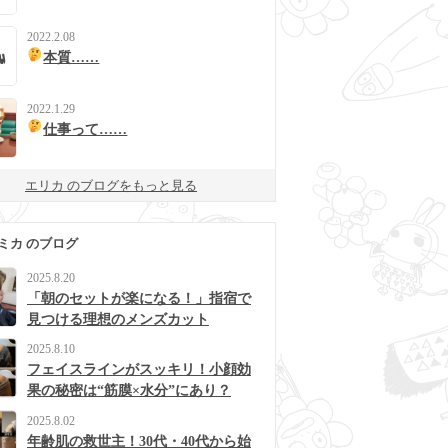
2022.2.08
本質……
2022.1.29
仕事って……
エリカ のブログをもっと見る
ミカ のブログ
2025.8.20
「朝のセットが楽になる！」指宿で
見つける理想のメンズカット
2025.8.10
フェイスラインがスッキリ！小顔効
果の秘密は“筋膜×水分”にあり？
2025.8.02
年齢肌の救世主！30代・40代から始