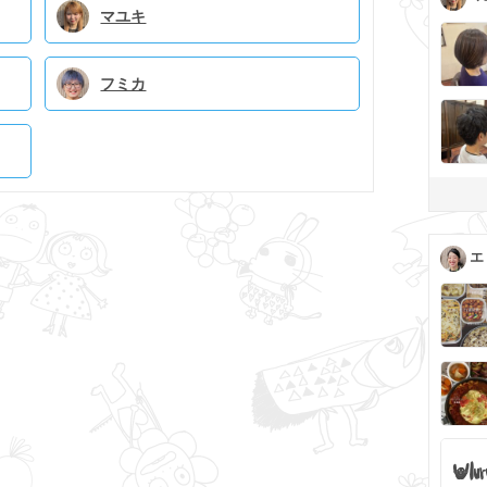
マユキ
フミカ
エ