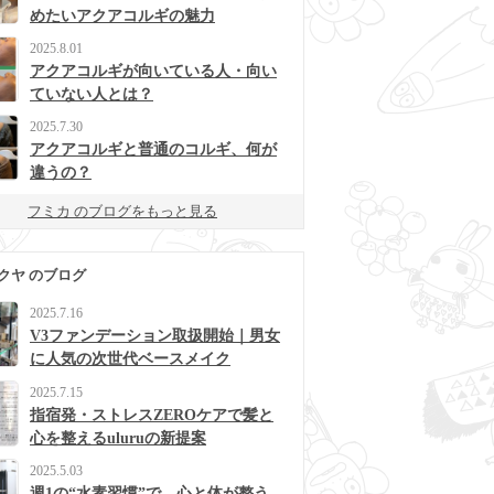
めたいアクアコルギの魅力
2025.8.01
アクアコルギが向いている人・向い
ていない人とは？
2025.7.30
アクアコルギと普通のコルギ、何が
違うの？
フミカ のブログをもっと見る
クヤ のブログ
2025.7.16
V3ファンデーション取扱開始｜男女
に人気の次世代ベースメイク
2025.7.15
指宿発・ストレスZEROケアで髪と
心を整えるuluruの新提案
2025.5.03
週1の“水素習慣”で、心と体が整う