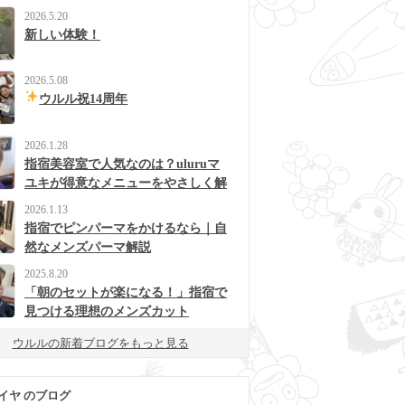
2026.5.20
新しい体験！
2026.5.08
ウルル祝14周年
2026.1.28
指宿美容室で人気なのは？uluruマ
ユキが得意なメニューをやさしく解
説
2026.1.13
指宿でピンパーマをかけるなら｜自
然なメンズパーマ解説
2025.8.20
「朝のセットが楽になる！」指宿で
見つける理想のメンズカット
ウルルの新着ブログをもっと見る
イヤ のブログ