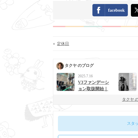
facebook
«
定休日
タクヤ のブログ
2025.7.16
V3ファンデーシ
ョン取扱開始｜
男女に人気の次
タクヤ 
世代ベースメイ
ク
スタ