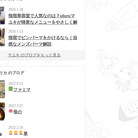
2026.1.28
指宿美容室で人気なのは？uluruマ
ユキが得意なメニューをやさしく解
説
2026.1.13
指宿でピンパーマをかけるなら｜自
然なメンズパーマ解説
マユキ のブログをもっと見る
リカ のブログ
2022.9.22
ファミマ
2022.3.07
母の
2022.2.16
草