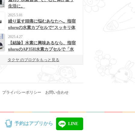
生活に。
2025.5.01
繰り返す頭痛に悩むあなたへ。指宿
uluruの水素カプセルで“スッキリ体
質”に変わるかも？
2025.4.27
【結論】水素に興味あるなら、指宿
uluruのAP35H水素カプセルで「水
素浴」体験してみて！
タクヤ のブログをもっと見る
プライバシーポリシー
お問い合わせ
予約はアプリから
LINE