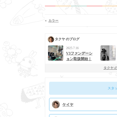
«
カラー
タクヤ のブログ
2025.7.16
V3ファンデーシ
ョン取扱開始｜
男女に人気の次
タクヤ 
世代ベースメイ
ク
スタ
ケイヤ