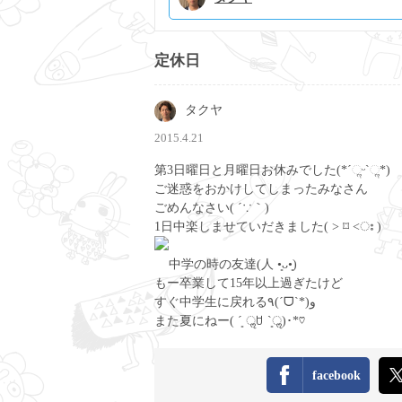
定休日
タクヤ
2015.4.21
第3日曜日と月曜日お休みでした(*ˊૢᵕˋૢ*)
ご迷惑をおかけしてしまったみなさん
ごめんなさい( ´∵｀)
1日中楽しませていだきました( ˃ ⌑ ˂ഃ )
中学の時の友達(人 •͈ᴗ•͈)
もー卒業して15年以上過ぎたけど
すぐ中学生に戻れる٩(ˊᗜˋ*)و
また夏にねー( ´͈ ॢꇴ `͈ॢ)･*♡
facebook