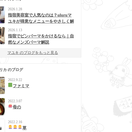
2026.1.28
指宿美容室で人気なのは？uluruマ
ユキが得意なメニューをやさしく解
説
2026.1.13
指宿でピンパーマをかけるなら｜自
然なメンズパーマ解説
マユキ のブログをもっと見る
リカ のブログ
2022.9.22
ファミマ
2022.3.07
母の
2022.2.16
草