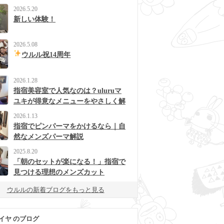
2026.5.20
新しい体験！
2026.5.08
ウルル祝14周年
2026.1.28
指宿美容室で人気なのは？uluruマ
ユキが得意なメニューをやさしく解
説
2026.1.13
指宿でピンパーマをかけるなら｜自
然なメンズパーマ解説
2025.8.20
「朝のセットが楽になる！」指宿で
見つける理想のメンズカット
ウルルの新着ブログをもっと見る
イヤ のブログ