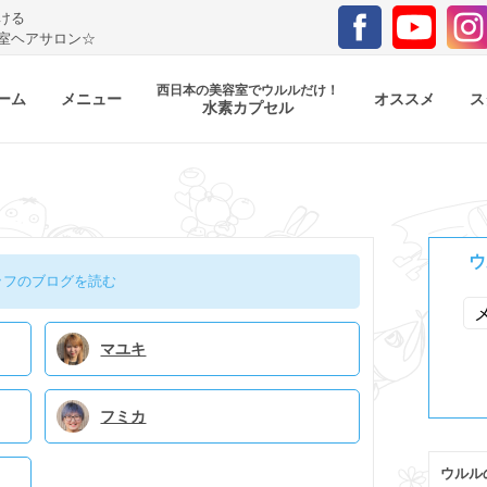
ける
室ヘアサロン☆
西日本の美容室でウルルだけ！
ーム
メニュー
オススメ
ス
水素カプセル
ウ
ッフのブログを読む
マユキ
フミカ
ウルル