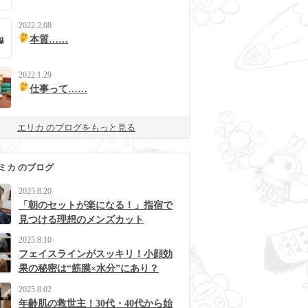
2022.2.08
本質……
2022.1.29
仕事って……
エリカ のブログをもっと見る
ミカ のブログ
2025.8.20
「朝のセットが楽になる！」指宿で
見つける理想のメンズカット
2025.8.10
フェイスラインがスッキリ！小顔効
果の秘密は“筋膜×水分”にあり？
2025.8.02
年齢肌の救世主！30代・40代から始