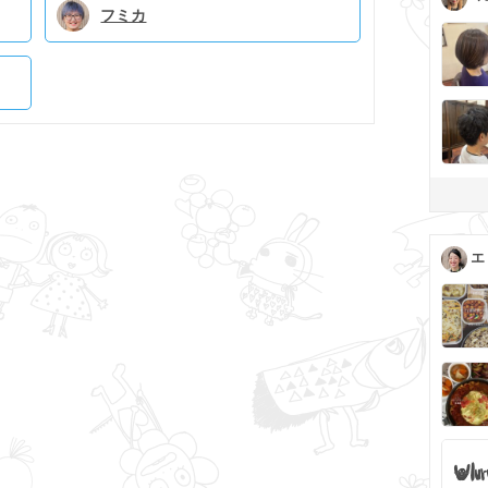
フミカ
エ