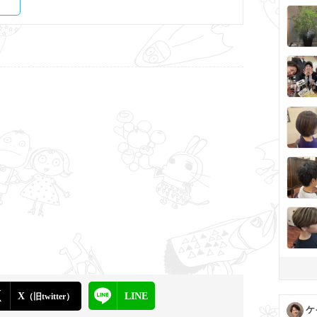
X
LINE
（旧twitter）
ケ