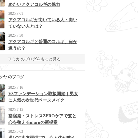
めたいアクアコルギの魅力
2025.8.01
アクアコルギが向いている人・向い
ていない人とは？
2025.7.30
アクアコルギと普通のコルギ、何が
違うの？
フミカ のブログをもっと見る
クヤ のブログ
2025.7.16
V3ファンデーション取扱開始｜男女
に人気の次世代ベースメイク
2025.7.15
指宿発・ストレスZEROケアで髪と
心を整えるuluruの新提案
2025.5.03
週1の“水素習慣”で、心と体が整う