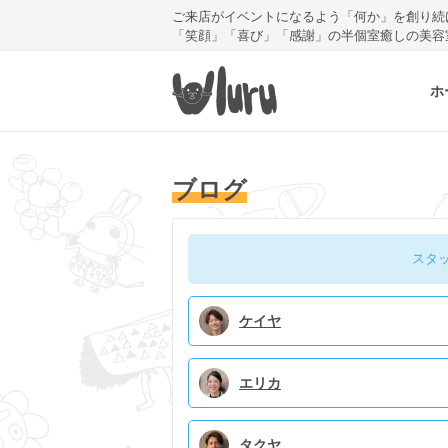
ご来店がイベントになるよう「何か」を創り続
「笑顔」「喜び」「感謝」の半個室癒しの美容
ホ
ブログ
スタ
ケイヤ
エリカ
タクヤ