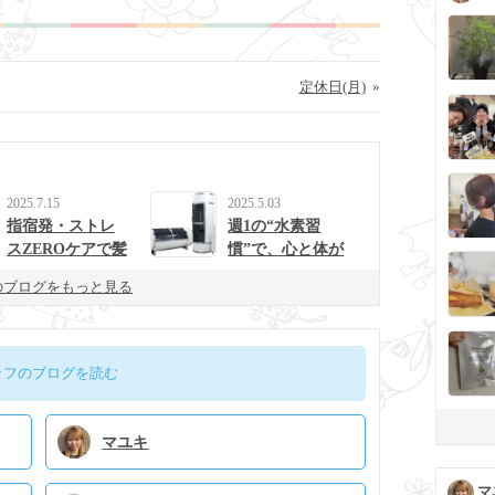
定休日(月)
»
2025.7.15
2025.5.03
指宿発・ストレ
週1の“水素習
スZEROケアで髪
慣”で、心と体が
と心を整えるulur
整う生活に。
のブログをもっと見る
uの新提案
ッフのブログを読む
マユキ
マ