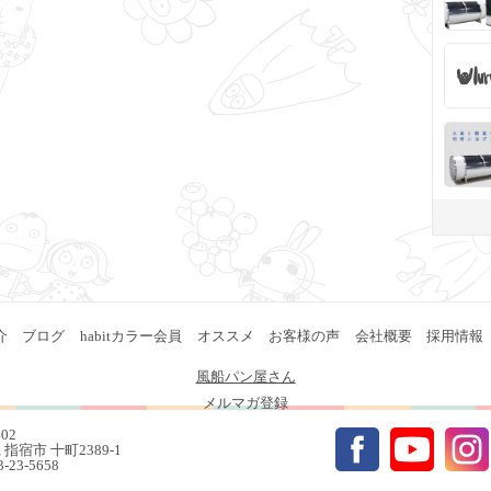
介
ブログ
habitカラー会員
オススメ
お客様の声
会社概要
採用情報
風船パン屋さん
メルマガ登録
402
指宿市 十町2389-1
93-23-5658