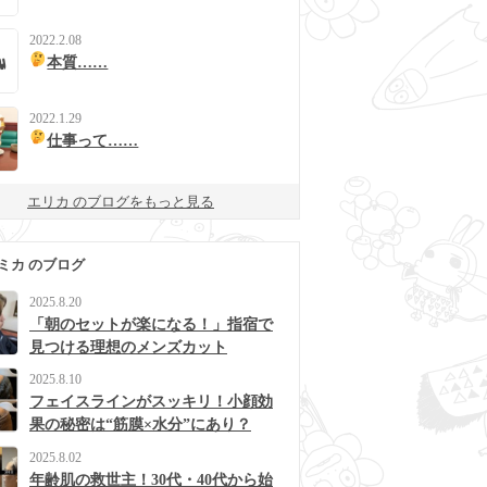
2022.2.08
本質……
2022.1.29
仕事って……
エリカ のブログをもっと見る
ミカ のブログ
2025.8.20
「朝のセットが楽になる！」指宿で
見つける理想のメンズカット
2025.8.10
フェイスラインがスッキリ！小顔効
果の秘密は“筋膜×水分”にあり？
2025.8.02
年齢肌の救世主！30代・40代から始