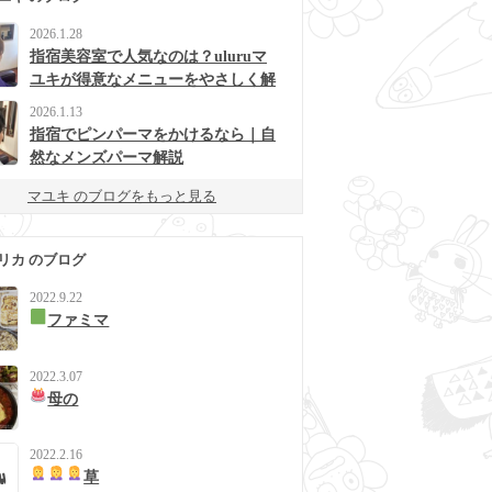
2026.1.28
指宿美容室で人気なのは？uluruマ
ユキが得意なメニューをやさしく解
説
2026.1.13
指宿でピンパーマをかけるなら｜自
然なメンズパーマ解説
マユキ のブログをもっと見る
リカ のブログ
2022.9.22
ファミマ
2022.3.07
母の
2022.2.16
草