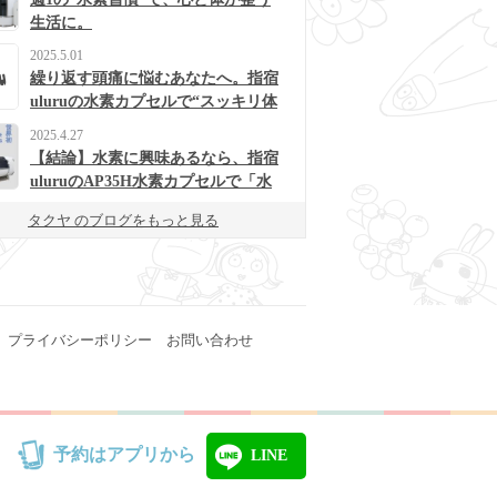
生活に。
2025.5.01
繰り返す頭痛に悩むあなたへ。指宿
uluruの水素カプセルで“スッキリ体
質”に変わるかも？
2025.4.27
【結論】水素に興味あるなら、指宿
uluruのAP35H水素カプセルで「水
素浴」体験してみて！
タクヤ のブログをもっと見る
プライバシーポリシー
お問い合わせ
予約はアプリから
LINE