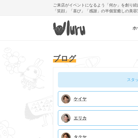
ご来店がイベントになるよう「何か」を創り続
「笑顔」「喜び」「感謝」の半個室癒しの美容
ホ
ブログ
スタ
ケイヤ
エリカ
タクヤ