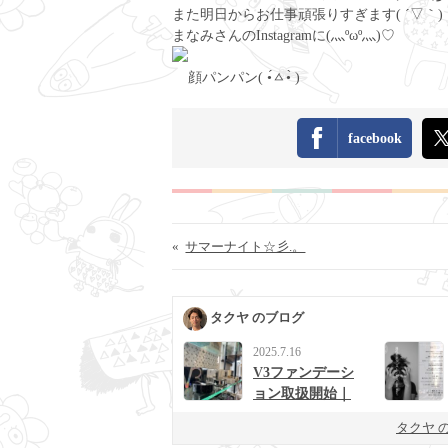
また明日からお仕事頑張りすぎます( ´▽｀)
まなみさんのInstagramに(灬ºωº灬)♡
顔パンパン( •́ㅿ•̀ )
facebook
«
サマーナイト☆彡.。
タクヤ のブログ
2025.7.16
V3ファンデーシ
ョン取扱開始｜
男女に人気の次
タクヤ 
世代ベースメイ