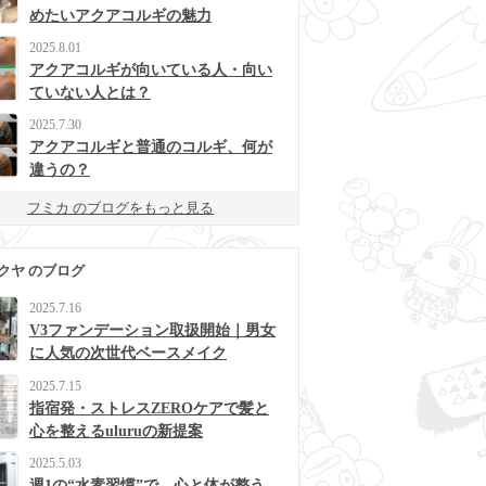
めたいアクアコルギの魅力
2025.8.01
アクアコルギが向いている人・向い
ていない人とは？
2025.7.30
アクアコルギと普通のコルギ、何が
違うの？
フミカ のブログをもっと見る
クヤ のブログ
2025.7.16
V3ファンデーション取扱開始｜男女
に人気の次世代ベースメイク
2025.7.15
指宿発・ストレスZEROケアで髪と
心を整えるuluruの新提案
2025.5.03
週1の“水素習慣”で、心と体が整う