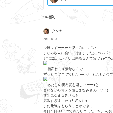
in福岡
タクヤ
2014.8.25
今日はずーーーと楽しみにしてた
まなみさんに会いに行きました(灬ºωº灬)♡
1年に2回もお会い出来るなんて(๑ˇεˇ๑)•*¨*•.¸
相変わらず素敵な方で
ずっとニヤニヤでした(•ө•)♡←わたしがです
あたしの後ろ髪を楽しいーー♥と
言いながら写メを撮るまなみさん( ´▽｀)
無邪気なまなみさんも
素敵すぎました（*’∀’人）♥*+
また元気をもらうことができて
今日１日HAPPYで終わりましたー٩(｡•ω•｡) و