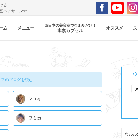
ける
室ヘアサロン☆
西日本の美容室でウルルだけ！
ーム
メニュー
オススメ
ス
水素カプセル
ウ
ッフのブログを読む
マユキ
フミカ
ウルル