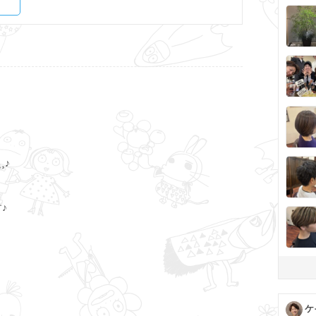
¸♪
♪
ケ