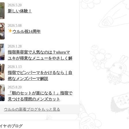
2026.5.20
新しい体験！
2026.5.08
ウルル祝14周年
2026.1.28
指宿美容室で人気なのは？uluruマ
ユキが得意なメニューをやさしく解
説
2026.1.13
指宿でピンパーマをかけるなら｜自
然なメンズパーマ解説
2025.8.20
「朝のセットが楽になる！」指宿で
見つける理想のメンズカット
ウルルの新着ブログをもっと見る
イヤ のブログ