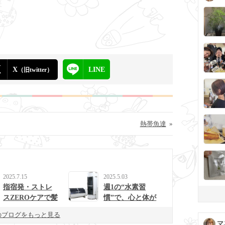
X
LINE
（旧twitter）
熱帯魚達
»
2025.7.15
2025.5.03
指宿発・ストレ
週1の“水素習
スZEROケアで髪
慣”で、心と体が
と心を整えるulur
整う生活に。
のブログをもっと見る
uの新提案
マ