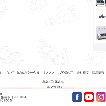
介
ブログ
habitカラー会員
オススメ
お客様の声
会社概要
採用情報
風船パン屋さん
メルマガ登録
402
指宿市 十町2389-1
93-23-5658