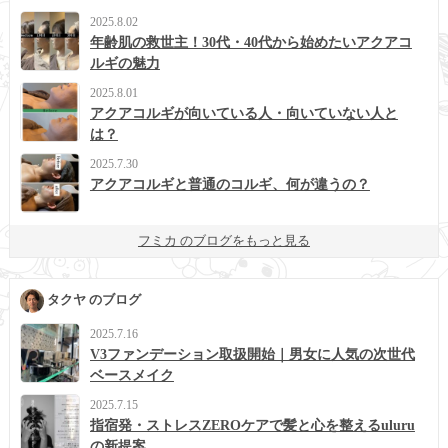
2025.8.02
年齢肌の救世主！30代・40代から始めたいアクアコ
ルギの魅力
2025.8.01
アクアコルギが向いている人・向いていない人と
は？
2025.7.30
アクアコルギと普通のコルギ、何が違うの？
フミカ のブログをもっと見る
タクヤ のブログ
2025.7.16
V3ファンデーション取扱開始｜男女に人気の次世代
ベースメイク
2025.7.15
指宿発・ストレスZEROケアで髪と心を整えるuluru
の新提案