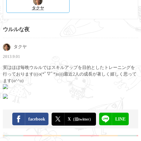
タクヤ
ウルルな夜
タクヤ
2013.9.01
実はほぼ毎晩ウルルではスキルアップを目的としたトレーニングを
行っております(((o(*ﾟ▽ﾟ*)o)))最近2人の成長が著しく嬉しく思って
ます(o^^o)
facebook
X
LINE
（旧twitter）