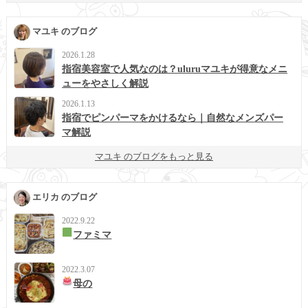
マユキ のブログ
2026.1.28
指宿美容室で人気なのは？uluruマユキが得意なメニ
ューをやさしく解説
2026.1.13
指宿でピンパーマをかけるなら｜自然なメンズパー
マ解説
マユキ のブログをもっと見る
エリカ のブログ
2022.9.22
ファミマ
2022.3.07
母の