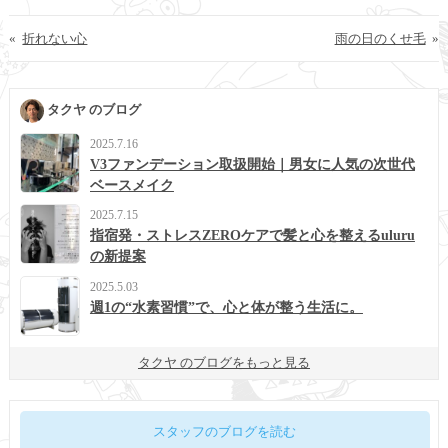
«
折れない心
雨の日のくせ毛
»
タクヤ のブログ
2025.7.16
V3ファンデーション取扱開始｜男女に人気の次世代
ベースメイク
2025.7.15
指宿発・ストレスZEROケアで髪と心を整えるuluru
の新提案
2025.5.03
週1の“水素習慣”で、心と体が整う生活に。
タクヤ のブログをもっと見る
スタッフのブログを読む