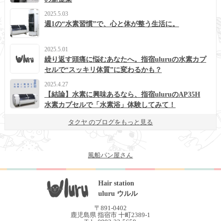
2025.5.03
週1の“水素習慣”で、心と体が整う生活に。
2025.5.01
繰り返す頭痛に悩むあなたへ。指宿uluruの水素カプ
セルで“スッキリ体質”に変わるかも？
2025.4.27
【結論】水素に興味あるなら、指宿uluruのAP35H
水素カプセルで「水素浴」体験してみて！
タクヤ のブログをもっと見る
風船パン屋さん
Hair station
uluru ウルル
〒891-0402
鹿児島県 指宿市 十町2389-1