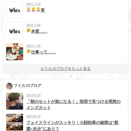
2022.2.16
草
2022.2.08
本質……
2022.1.29
仕事って……
エリカ のブログをもっと見る
フミカ のブログ
2025.8.20
「朝のセットが楽になる！」指宿で見つける理想の
メンズカット
2025.8.10
フェイスラインがスッキリ！小顔効果の秘密は“筋
膜×水分”にあり？