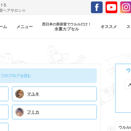
ける
室ヘアサロン☆
西日本の美容室でウルルだけ！
ーム
メニュー
オススメ
ス
水素カプセル
ウ
ッフのブログを読む
マユキ
フミカ
ウルル