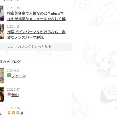
2026.1.28
指宿美容室で人気なのは？uluruマ
ユキが得意なメニューをやさしく解
説
2026.1.13
指宿でピンパーマをかけるなら｜自
然なメンズパーマ解説
マユキ のブログをもっと見る
リカ のブログ
2022.9.22
ファミマ
2022.3.07
母の
2022.2.16
草