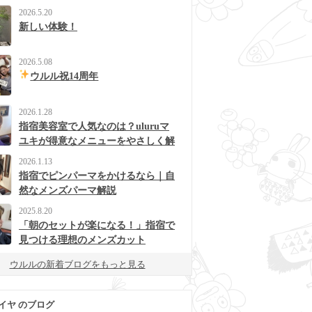
2026.5.20
新しい体験！
2026.5.08
ウルル祝14周年
2026.1.28
指宿美容室で人気なのは？uluruマ
ユキが得意なメニューをやさしく解
説
2026.1.13
指宿でピンパーマをかけるなら｜自
然なメンズパーマ解説
2025.8.20
「朝のセットが楽になる！」指宿で
見つける理想のメンズカット
ウルルの新着ブログをもっと見る
イヤ のブログ