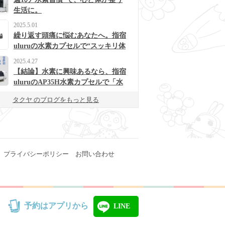
生活に。
2025.5.01
繰り返す頭痛に悩むあなたへ。指宿
uluruの水素カプセルで“スッキリ体
質”に変わるかも？
2025.4.27
【結論】水素に興味あるなら、指宿
uluruのAP35H水素カプセルで「水
素浴」体験してみて！
タクヤ のブログをもっと見る
プライバシーポリシー
お問い合わせ
予約はアプリから
LINE