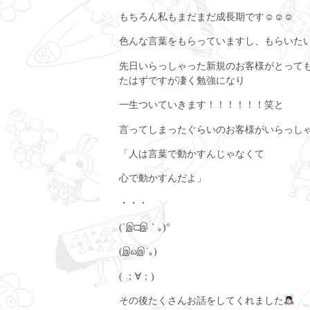
もちろん私もまだまだ成長期です☺︎☺︎☺︎
色んな言葉をもらっていますし、もらいた
先日いらっしゃった新規のお客様がとって
たはずですが凄く勉強になり
一生ついていきます！！！！！！笑と
言ってしまったぐらいのお客様がいらっし
「人は言葉で動かすんじゃなくて
心で動かすんだよ」
・・・
(´இ□இ｀｡)°
(இωஇ`｡)
( ；∀；)
その後たくさんお話をしてくれました