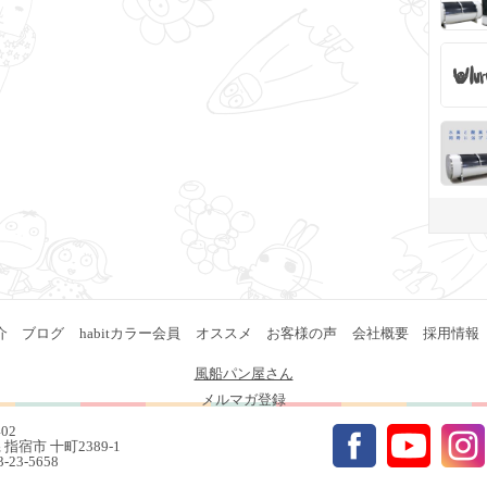
介
ブログ
habitカラー会員
オススメ
お客様の声
会社概要
採用情報
風船パン屋さん
メルマガ登録
402
指宿市 十町2389-1
93-23-5658