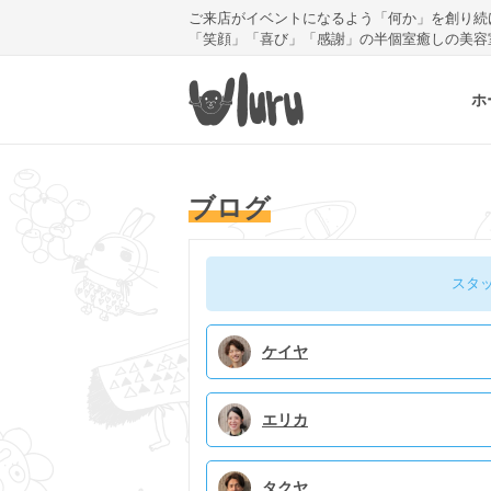
ご来店がイベントになるよう「何か」を創り続
「笑顔」「喜び」「感謝」の半個室癒しの美容
ホ
ブログ
スタ
ケイヤ
エリカ
タクヤ