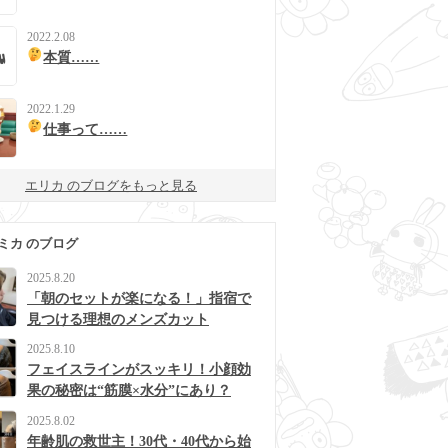
2022.2.08
本質……
2022.1.29
仕事って……
エリカ のブログをもっと見る
ミカ のブログ
2025.8.20
「朝のセットが楽になる！」指宿で
見つける理想のメンズカット
2025.8.10
フェイスラインがスッキリ！小顔効
果の秘密は“筋膜×水分”にあり？
2025.8.02
年齢肌の救世主！30代・40代から始