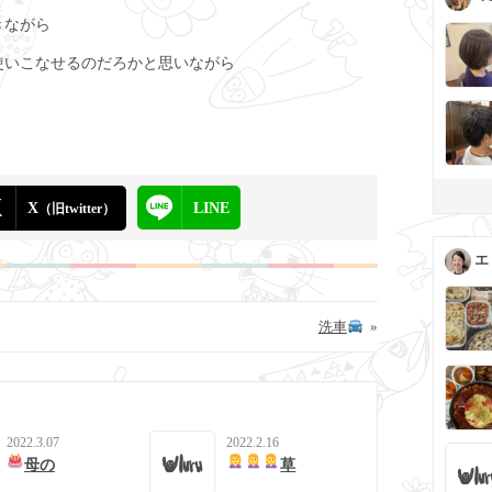
きながら
使いこなせるのだろかと思いながら
X
LINE
（旧twitter）
エ
洗車
»
2022.3.07
2022.2.16
母の
草