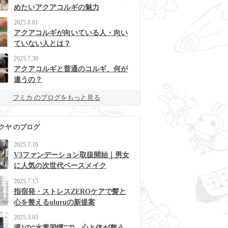
めたいアクアコルギの魅力
2025.8.01
アクアコルギが向いている人・向い
ていない人とは？
2025.7.30
アクアコルギと普通のコルギ、何が
違うの？
フミカ のブログをもっと見る
クヤ のブログ
2025.7.16
V3ファンデーション取扱開始｜男女
に人気の次世代ベースメイク
2025.7.15
指宿発・ストレスZEROケアで髪と
心を整えるuluruの新提案
2025.5.03
週1の“水素習慣”で、心と体が整う