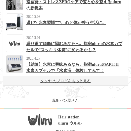
指宿発・ストレスZEROケアで髪と心を整えるuluru
の新提案
2025.5.03
週1の“水素習慣”で、心と体が整う生活に。
2025.5.01
繰り返す頭痛に悩むあなたへ。指宿uluruの水素カプ
セルで“スッキリ体質”に変わるかも？
2025.4.27
【結論】水素に興味あるなら、指宿uluruのAP35H
水素カプセルで「水素浴」体験してみて！
タクヤ のブログをもっと見る
風船パン屋さん
Hair station
uluru ウルル