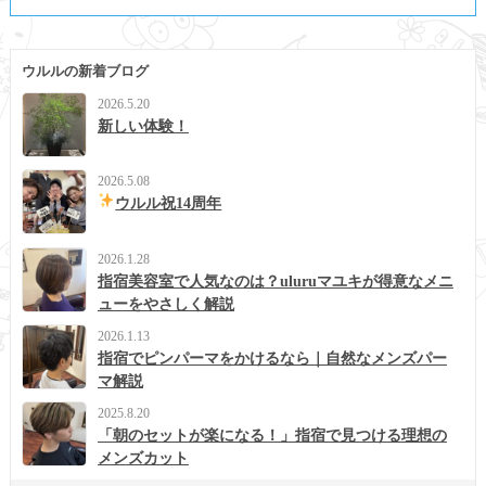
ウルルの新着ブログ
2026.5.20
新しい体験！
2026.5.08
ウルル祝14周年
2026.1.28
指宿美容室で人気なのは？uluruマユキが得意なメニ
ューをやさしく解説
2026.1.13
指宿でピンパーマをかけるなら｜自然なメンズパー
マ解説
2025.8.20
「朝のセットが楽になる！」指宿で見つける理想の
メンズカット