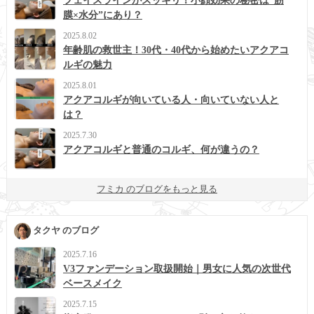
膜×水分”にあり？
2025.8.02
年齢肌の救世主！30代・40代から始めたいアクアコ
ルギの魅力
2025.8.01
アクアコルギが向いている人・向いていない人と
は？
2025.7.30
アクアコルギと普通のコルギ、何が違うの？
フミカ のブログをもっと見る
タクヤ のブログ
2025.7.16
V3ファンデーション取扱開始｜男女に人気の次世代
ベースメイク
2025.7.15