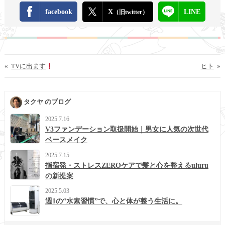
facebook
X
LINE
（旧twitter）
«
TVに出ます
ヒト
»
タクヤ のブログ
2025.7.16
V3ファンデーション取扱開始｜男女に人気の次世代
ベースメイク
2025.7.15
指宿発・ストレスZEROケアで髪と心を整えるuluru
の新提案
2025.5.03
週1の“水素習慣”で、心と体が整う生活に。