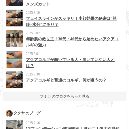
メンズカット
2025.8.10
フェイスラインがスッキリ！小顔効果の秘密は“筋
膜×水分”にあり？
2025.8.02
年齢肌の救世主！30代・40代から始めたいアクアコ
ルギの魅力
2025.8.01
アクアコルギが向いている人・向いていない人と
は？
2025.7.30
アクアコルギと普通のコルギ、何が違うの？
フミカ のブログをもっと見る
タクヤ のブログ
2025.7.16
V3ファンデーション取扱開始｜男女に人気の次世代