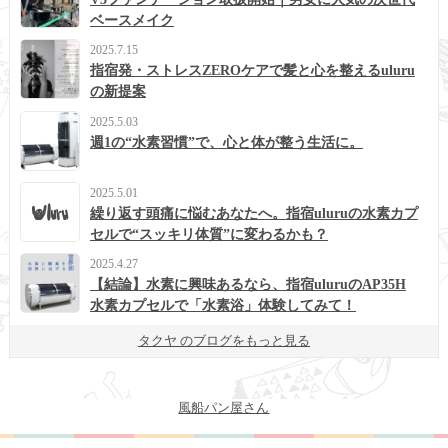
ベースメイク
2025.7.15
指宿発・ストレスZEROケアで髪と心を整えるuluru
の新提案
2025.5.03
週1の“水素習慣”で、心と体が整う生活に。
2025.5.01
繰り返す頭痛に悩むあなたへ。指宿uluruの水素カプ
セルで“スッキリ体質”に変わるかも？
2025.4.27
【結論】水素に興味あるなら、指宿uluruのAP35H
水素カプセルで「水素浴」体験してみて！
タクヤ のブログをもっと見る
風船パン屋さん