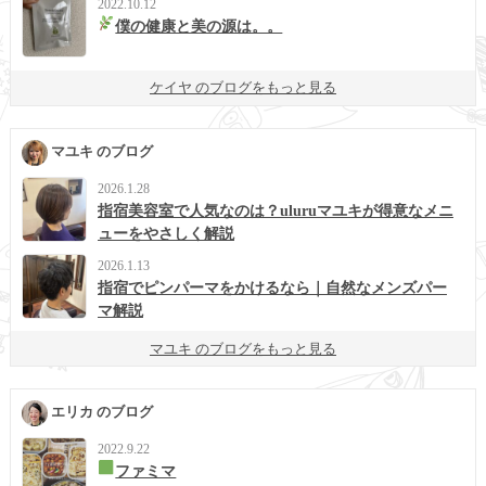
2022.10.12
僕の健康と美の源は。。
ケイヤ のブログをもっと見る
マユキ のブログ
2026.1.28
指宿美容室で人気なのは？uluruマユキが得意なメニ
ューをやさしく解説
2026.1.13
指宿でピンパーマをかけるなら｜自然なメンズパー
マ解説
マユキ のブログをもっと見る
エリカ のブログ
2022.9.22
ファミマ