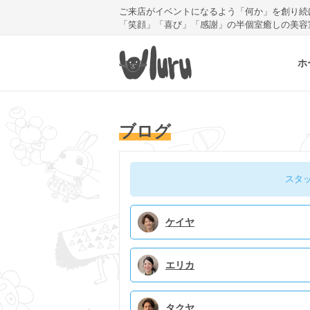
ご来店がイベントになるよう「何か」を創り続
「笑顔」「喜び」「感謝」の半個室癒しの美容
ホ
ブログ
スタ
ケイヤ
エリカ
タクヤ