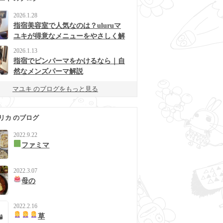
2026.1.28
指宿美容室で人気なのは？uluruマ
ユキが得意なメニューをやさしく解
説
2026.1.13
指宿でピンパーマをかけるなら｜自
然なメンズパーマ解説
マユキ のブログをもっと見る
リカ のブログ
2022.9.22
ファミマ
2022.3.07
母の
2022.2.16
草