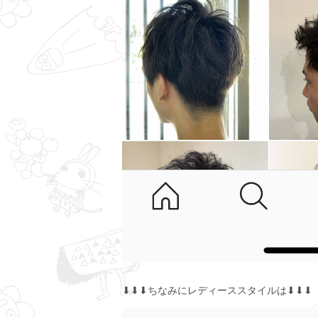
⬇︎⬇︎⬇︎ちなみにレディーススタイルは⬇︎⬇︎⬇︎