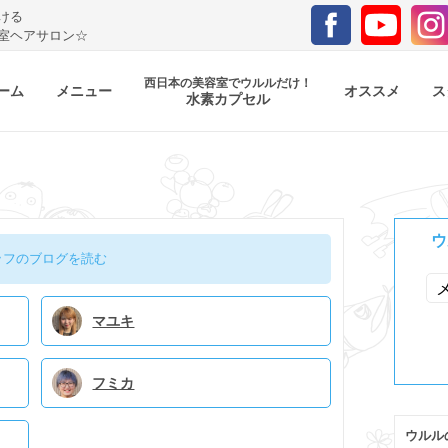
ける
室ヘアサロン☆
西日本の美容室でウルルだけ！
ーム
メニュー
オススメ
ス
水素カプセル
ウ
ッフのブログを読む
マユキ
フミカ
ウルル