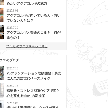
めたいアクアコルギの魅力
2025.8.01
アクアコルギが向いている人・向い
ていない人とは？
2025.7.30
アクアコルギと普通のコルギ、何が
違うの？
フミカ のブログをもっと見る
クヤ のブログ
2025.7.16
V3ファンデーション取扱開始｜男女
に人気の次世代ベースメイク
2025.7.15
指宿発・ストレスZEROケアで髪と
心を整えるuluruの新提案
2025.5.03
週1の“水素習慣”で、心と体が整う