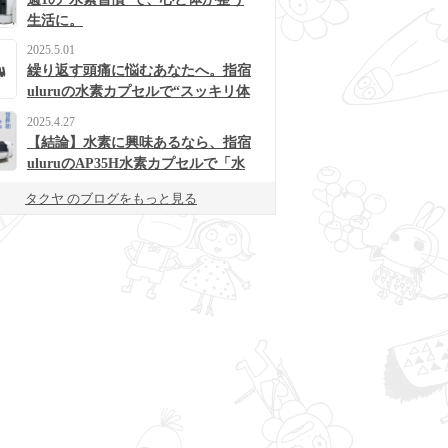
生活に。
2025.5.01
繰り返す頭痛に悩むあなたへ。指宿
uluruの水素カプセルで“スッキリ体
質”に変わるかも？
2025.4.27
【結論】水素に興味あるなら、指宿
uluruのAP35H水素カプセルで「水
素浴」体験してみて！
タクヤ のブログをもっと見る