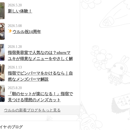
2026.5.20
新しい体験！
2026.5.08
ウルル祝14周年
2026.1.28
指宿美容室で人気なのは？uluruマ
ユキが得意なメニューをやさしく解
説
2026.1.13
指宿でピンパーマをかけるなら｜自
然なメンズパーマ解説
2025.8.20
「朝のセットが楽になる！」指宿で
見つける理想のメンズカット
ウルルの新着ブログをもっと見る
イヤ のブログ