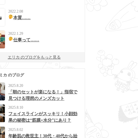
2022.2.08
本質……
2022.1.29
仕事って……
エリカ のブログをもっと見る
ミカ のブログ
2025.8.20
「朝のセットが楽になる！」指宿で
見つける理想のメンズカット
2025.8.10
フェイスラインがスッキリ！小顔効
果の秘密は“筋膜×水分”にあり？
2025.8.02
年齢肌の救世主！30代・40代から始