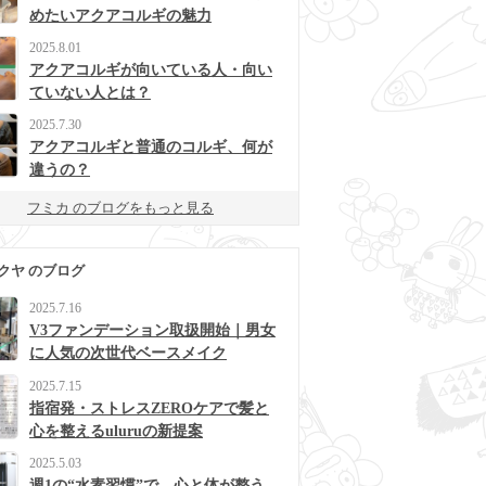
めたいアクアコルギの魅力
2025.8.01
アクアコルギが向いている人・向い
ていない人とは？
2025.7.30
アクアコルギと普通のコルギ、何が
違うの？
フミカ のブログをもっと見る
クヤ のブログ
2025.7.16
V3ファンデーション取扱開始｜男女
に人気の次世代ベースメイク
2025.7.15
指宿発・ストレスZEROケアで髪と
心を整えるuluruの新提案
2025.5.03
週1の“水素習慣”で、心と体が整う