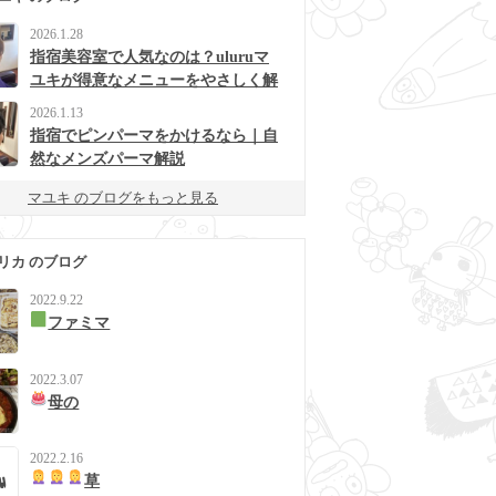
2026.1.28
指宿美容室で人気なのは？uluruマ
ユキが得意なメニューをやさしく解
説
2026.1.13
指宿でピンパーマをかけるなら｜自
然なメンズパーマ解説
マユキ のブログをもっと見る
リカ のブログ
2022.9.22
ファミマ
2022.3.07
母の
2022.2.16
草