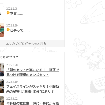
2022.2.08
本質……
2022.1.29
仕事って……
エリカ のブログをもっと見る
ミカ のブログ
2025.8.20
「朝のセットが楽になる！」指宿で
見つける理想のメンズカット
2025.8.10
フェイスラインがスッキリ！小顔効
果の秘密は“筋膜×水分”にあり？
2025.8.02
年齢肌の救世主！30代・40代から始