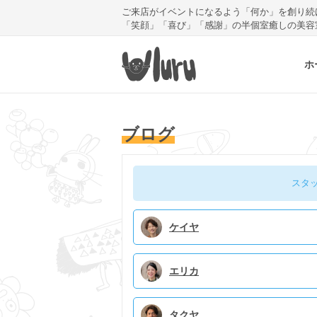
ご来店がイベントになるよう「何か」を創り続
「笑顔」「喜び」「感謝」の半個室癒しの美容
ホ
ブログ
スタ
ケイヤ
エリカ
タクヤ