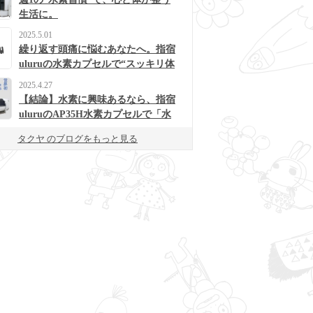
生活に。
2025.5.01
繰り返す頭痛に悩むあなたへ。指宿
uluruの水素カプセルで“スッキリ体
質”に変わるかも？
2025.4.27
【結論】水素に興味あるなら、指宿
uluruのAP35H水素カプセルで「水
素浴」体験してみて！
タクヤ のブログをもっと見る