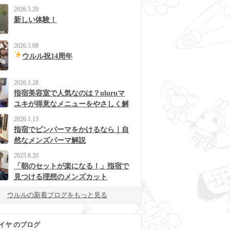
2026.5.20
新しい体験！
2026.5.08
ウルル祝14周年
2026.1.28
指宿美容室で人気なのは？uluruマ
ユキが得意なメニューをやさしく解
説
2026.1.13
指宿でピンパーマをかけるなら｜自
然なメンズパーマ解説
2025.8.20
「朝のセットが楽になる！」指宿で
見つける理想のメンズカット
ウルルの新着ブログをもっと見る
イヤ のブログ