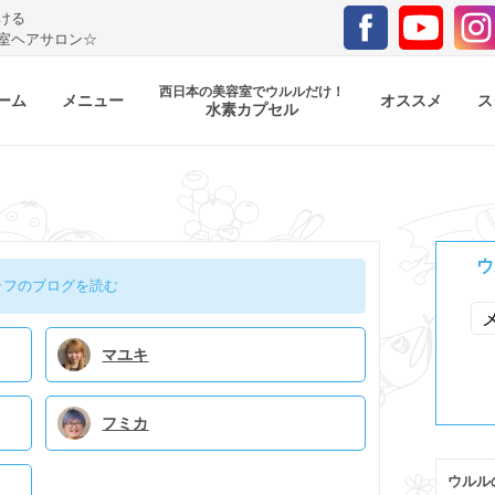
ける
室ヘアサロン☆
西日本の美容室でウルルだけ！
ーム
メニュー
オススメ
ス
水素カプセル
ウ
ッフのブログを読む
マユキ
フミカ
ウルル