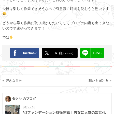
今日は楽しく作業できそうなので有意義に時間を使おうと思います
どうやら早く作業に取り掛かりたいらしくブログの内容も出て来な
いので早速やってきます！
では
facebook
X
LINE
（旧twitter）
«
好きな自分
想いを届ける
»
タクヤ のブログ
2025.7.16
V3ファンデーション取扱開始｜男女に人気の次世代