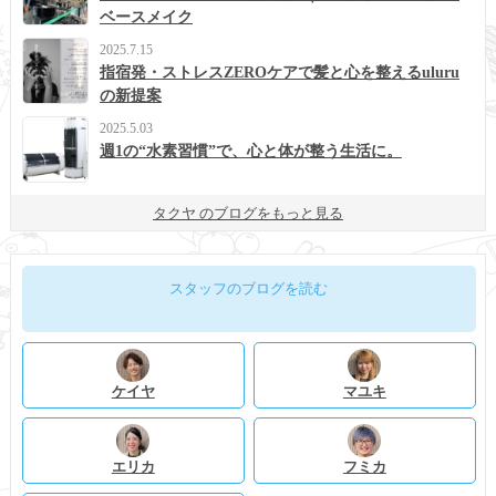
ベースメイク
2025.7.15
指宿発・ストレスZEROケアで髪と心を整えるuluru
の新提案
2025.5.03
週1の“水素習慣”で、心と体が整う生活に。
タクヤ のブログをもっと見る
スタッフのブログを読む
ケイヤ
マユキ
エリカ
フミカ