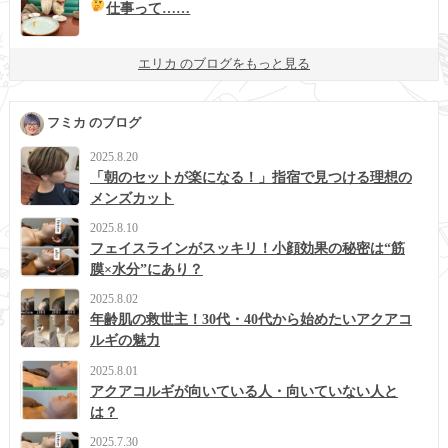
仕事って……
エリカ のブログをもっと見る
フミカ のブログ
2025.8.20
「朝のセットが楽になる！」指宿で見つける理想の
メンズカット
2025.8.10
フェイスラインがスッキリ！小顔効果の秘密は“筋
膜×水分”にあり？
2025.8.02
年齢肌の救世主！30代・40代から始めたいアクアコ
ルギの魅力
2025.8.01
アクアコルギが向いている人・向いていない人と
は？
2025.7.30