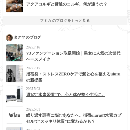
アクアコルギと普通のコルギ、何が違うの？
フミカ のブログをもっと見る
タクヤ のブログ
2025.7.16
V3ファンデーション取扱開始｜男女に人気の次世代
ベースメイク
2025.7.15
指宿発・ストレスZEROケアで髪と心を整えるuluru
の新提案
2025.5.03
週1の“水素習慣”で、心と体が整う生活に。
2025.5.01
繰り返す頭痛に悩むあなたへ。指宿uluruの水素カプ
セルで“スッキリ体質”に変わるかも？