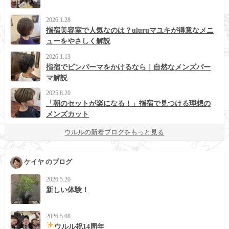
2026.1.28
指宿美容室で人気なのは？uluruマユキが得意なメニ
ューをやさしく解説
2026.1.13
指宿でピンパーマをかけるなら｜自然なメンズパー
マ解説
2025.8.20
「朝のセットが楽になる！」指宿で見つける理想の
メンズカット
ウルルの新着ブログをもっと見る
ケイヤ のブログ
2026.5.20
新しい体験！
2026.5.08
ウルル祝14周年