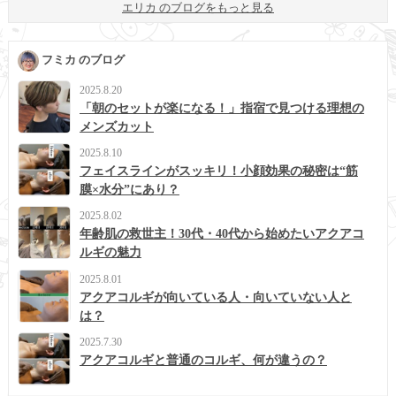
エリカ のブログをもっと見る
フミカ のブログ
2025.8.20
「朝のセットが楽になる！」指宿で見つける理想の
メンズカット
2025.8.10
フェイスラインがスッキリ！小顔効果の秘密は“筋
膜×水分”にあり？
2025.8.02
年齢肌の救世主！30代・40代から始めたいアクアコ
ルギの魅力
2025.8.01
アクアコルギが向いている人・向いていない人と
は？
2025.7.30
アクアコルギと普通のコルギ、何が違うの？