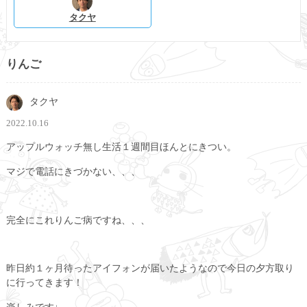
タクヤ
りんご
タクヤ
2022.10.16
アップルウォッチ無し生活１週間目ほんとにきつい。
マジで電話にきづかない、、、
完全にこれりんご病ですね、、、
昨日約１ヶ月待ったアイフォンが届いたようなので今日の夕方取り
に行ってきます！
楽しみです♩