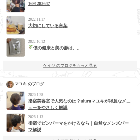
1691283647
2022.11.17
大切にしている言葉
2022.10.12
僕の健康と美の源は。。
ケイヤ のブログをもっと見る
マユキ のブログ
2026.1.28
指宿美容室で人気なのは？uluruマユキが得意なメニ
ューをやさしく解説
2026.1.13
指宿でピンパーマをかけるなら｜自然なメンズパー
マ解説