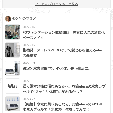
フミカ のブログをもっと見る
タクヤ のブログ
2025.7.16
V3ファンデーション取扱開始｜男女に人気の次世代
ベースメイク
2025.7.15
指宿発・ストレスZEROケアで髪と心を整えるuluru
の新提案
2025.5.03
週1の“水素習慣”で、心と体が整う生活に。
2025.5.01
繰り返す頭痛に悩むあなたへ。指宿uluruの水素カプ
セルで“スッキリ体質”に変わるかも？
2025.4.27
【結論】水素に興味あるなら、指宿uluruのAP35H
水素カプセルで「水素浴」体験してみて！