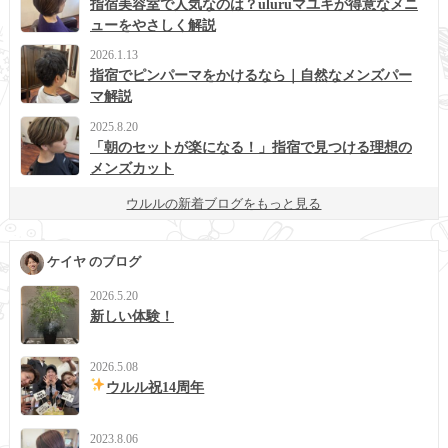
指宿美容室で人気なのは？uluruマユキが得意なメニ
ューをやさしく解説
2026.1.13
指宿でピンパーマをかけるなら｜自然なメンズパー
マ解説
2025.8.20
「朝のセットが楽になる！」指宿で見つける理想の
メンズカット
ウルルの新着ブログをもっと見る
ケイヤ のブログ
2026.5.20
新しい体験！
2026.5.08
ウルル祝14周年
2023.8.06