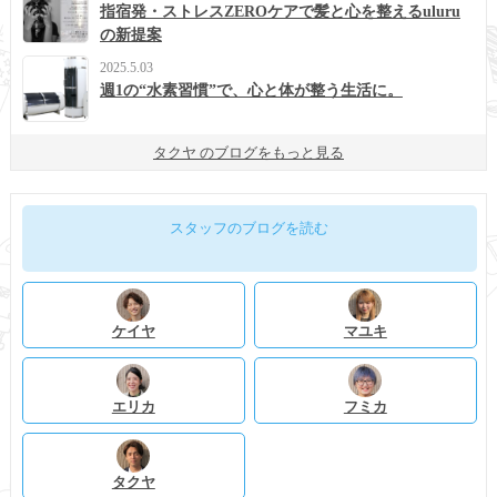
指宿発・ストレスZEROケアで髪と心を整えるuluru
の新提案
2025.5.03
週1の“水素習慣”で、心と体が整う生活に。
タクヤ のブログをもっと見る
スタッフのブログを読む
ケイヤ
マユキ
エリカ
フミカ
タクヤ