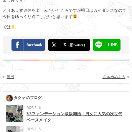
とりあえず連休を楽しみたいところですが明日はガイダンスなので
今日をゆっくり過ごしたいと思います
では
facebook
X
LINE
（旧twitter）
«
毎日
さぁ始めよう
»
タクヤ のブログ
2025.7.16
V3ファンデーション取扱開始｜男女に人気の次世代
ベースメイク
2025.7.15