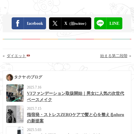
facebook
X
LINE
（旧twitter）
«
ダイエット
始まる第二段階
»
タクヤ のブログ
2025.7.16
V3ファンデーション取扱開始｜男女に人気の次世代
ベースメイク
2025.7.15
指宿発・ストレスZEROケアで髪と心を整えるuluru
の新提案
2025.5.03