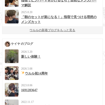
指宿でピンパーマをかけるなら｜自然なメンズパー
マ解説
2025.8.20
「朝のセットが楽になる！」指宿で見つける理想の
メンズカット
ウルルの新着ブログをもっと見る
ケイヤ のブログ
2026.5.20
新しい体験！
2026.5.08
ウルル祝14周年
2023.8.06
1691283647
2022.11.17