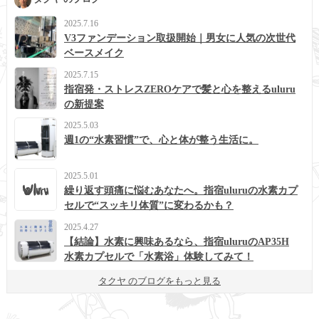
2025.7.16
V3ファンデーション取扱開始｜男女に人気の次世代
ベースメイク
2025.7.15
指宿発・ストレスZEROケアで髪と心を整えるuluru
の新提案
2025.5.03
週1の“水素習慣”で、心と体が整う生活に。
2025.5.01
繰り返す頭痛に悩むあなたへ。指宿uluruの水素カプ
セルで“スッキリ体質”に変わるかも？
2025.4.27
【結論】水素に興味あるなら、指宿uluruのAP35H
水素カプセルで「水素浴」体験してみて！
タクヤ のブログをもっと見る