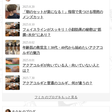
2025.8.20
「朝のセットが楽になる！」指宿で見つける理想の
メンズカット
2025.8.10
フェイスラインがスッキリ！小顔効果の秘密は“筋
膜×水分”にあり？
2025.8.02
年齢肌の救世主！30代・40代から始めたいアクアコ
ルギの魅力
2025.8.01
アクアコルギが向いている人・向いていない人と
は？
2025.7.30
アクアコルギと普通のコルギ、何が違うの？
フミカ のブログをもっと見る
タクヤ のブログ