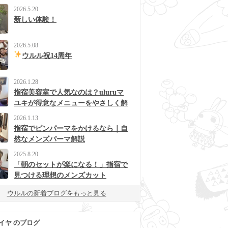
2026.5.20
新しい体験！
2026.5.08
ウルル祝14周年
2026.1.28
指宿美容室で人気なのは？uluruマ
ユキが得意なメニューをやさしく解
説
2026.1.13
指宿でピンパーマをかけるなら｜自
然なメンズパーマ解説
2025.8.20
「朝のセットが楽になる！」指宿で
見つける理想のメンズカット
ウルルの新着ブログをもっと見る
イヤ のブログ