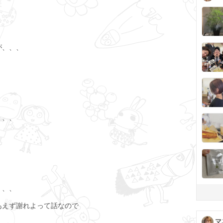
が、、、
、、、
、、、
あえず謝れよって話なので
マ