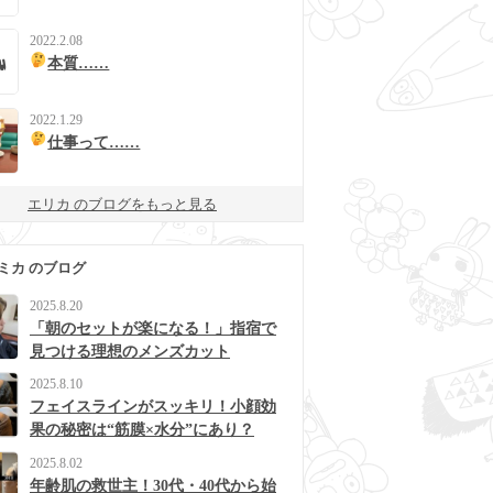
2022.2.08
本質……
2022.1.29
仕事って……
エリカ のブログをもっと見る
ミカ のブログ
2025.8.20
「朝のセットが楽になる！」指宿で
見つける理想のメンズカット
2025.8.10
フェイスラインがスッキリ！小顔効
果の秘密は“筋膜×水分”にあり？
2025.8.02
年齢肌の救世主！30代・40代から始