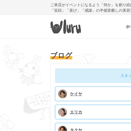
ご来店がイベントになるよう「何か」を創り続
「笑顔」「喜び」「感謝」の半個室癒しの美容
ホ
ブログ
スタ
ケイヤ
エリカ
タクヤ