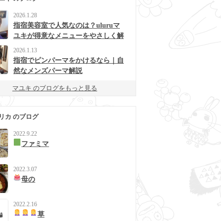
2026.1.28
指宿美容室で人気なのは？uluruマ
ユキが得意なメニューをやさしく解
説
2026.1.13
指宿でピンパーマをかけるなら｜自
然なメンズパーマ解説
マユキ のブログをもっと見る
リカ のブログ
2022.9.22
ファミマ
2022.3.07
母の
2022.2.16
草