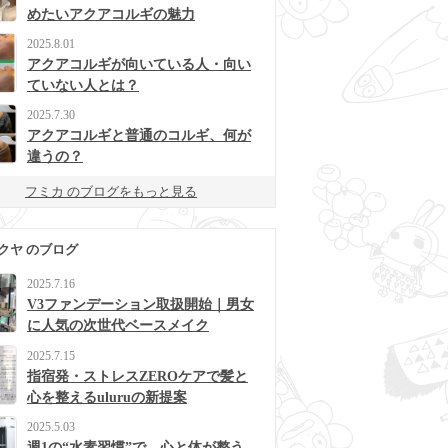
めたいアクアコルギの魅力
2025.8.01
アクアコルギが向いている人・向い
ていない人とは？
2025.7.30
アクアコルギと普通のコルギ、何が
違うの？
フミカ のブログをもっと見る
クヤ のブログ
2025.7.16
V3ファンデーション取扱開始｜男女
に人気の次世代ベースメイク
2025.7.15
指宿発・ストレスZEROケアで髪と
心を整えるuluruの新提案
2025.5.03
週1の“水素習慣”で、心と体が整う