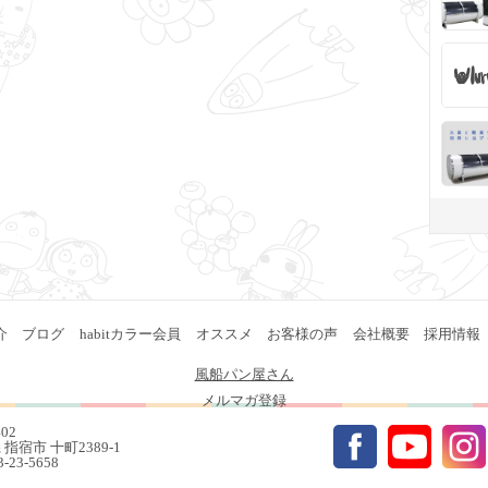
介
ブログ
habitカラー会員
オススメ
お客様の声
会社概要
採用情報
風船パン屋さん
メルマガ登録
402
指宿市 十町2389-1
93-23-5658