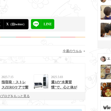
X
LINE
（旧twitter）
今週のウルル
»
エ
2025.7.15
2025.5.03
指宿発・ストレ
週1の“水素習
スZEROケアで髪
慣”で、心と体が
と心を整えるulur
整う生活に。
のブログをもっと見る
uの新提案