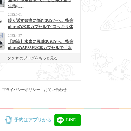
生活に。
2025.5.01
繰り返す頭痛に悩むあなたへ。指宿
uluruの水素カプセルで“スッキリ体
質”に変わるかも？
2025.4.27
【結論】水素に興味あるなら、指宿
uluruのAP35H水素カプセルで「水
素浴」体験してみて！
タクヤ のブログをもっと見る
プライバシーポリシー
お問い合わせ
予約はアプリから
LINE