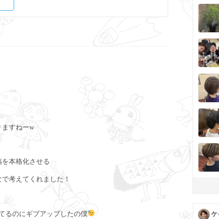
りますねーw
稿を本格化させる
なで考えてくれました！
てるのにギブアップしたの僕
ケ