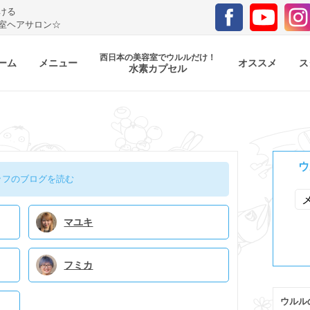
ける
室ヘアサロン☆
西日本の美容室でウルルだけ！
ーム
メニュー
オススメ
ス
水素カプセル
ウ
ッフのブログを読む
マユキ
フミカ
ウルル