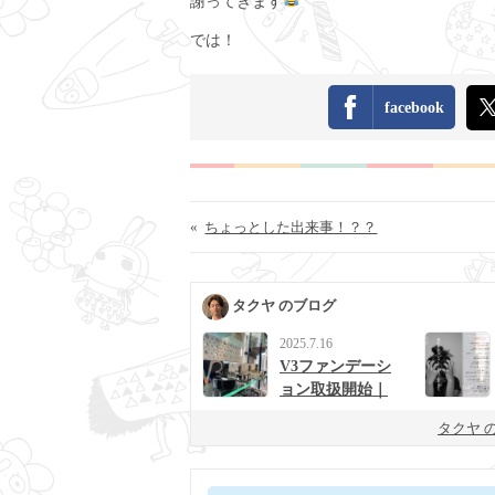
謝ってきます
では！
facebook
«
ちょっとした出来事！？？
タクヤ のブログ
2025.7.16
V3ファンデーシ
ョン取扱開始｜
男女に人気の次
タクヤ 
世代ベースメイ
ク