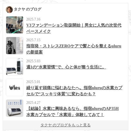
タクヤ のブログ
2025.7.16
V3ファンデーション取扱開始｜男女に人気の次世代
ベースメイク
2025.7.15
指宿発・ストレスZEROケアで髪と心を整えるuluru
の新提案
2025.5.03
週1の“水素習慣”で、心と体が整う生活に。
2025.5.01
繰り返す頭痛に悩むあなたへ。指宿uluruの水素カプ
セルで“スッキリ体質”に変わるかも？
2025.4.27
【結論】水素に興味あるなら、指宿uluruのAP35H
水素カプセルで「水素浴」体験してみて！
タクヤ のブログをもっと見る