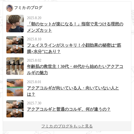
フミカ のブログ
2025.8.20
「朝のセットが楽になる！」指宿で見つける理想の
メンズカット
2025.8.10
フェイスラインがスッキリ！小顔効果の秘密は“筋
膜×水分”にあり？
2025.8.02
年齢肌の救世主！30代・40代から始めたいアクアコ
ルギの魅力
2025.8.01
アクアコルギが向いている人・向いていない人と
は？
2025.7.30
アクアコルギと普通のコルギ、何が違うの？
フミカ のブログをもっと見る