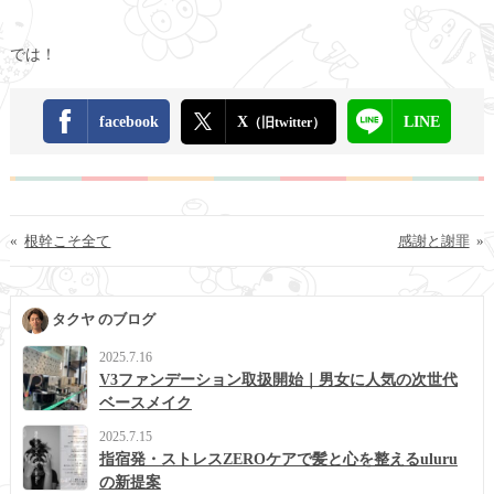
では！
facebook
X
LINE
（旧twitter）
«
根幹こそ全て
感謝と謝罪
»
タクヤ のブログ
2025.7.16
V3ファンデーション取扱開始｜男女に人気の次世代
ベースメイク
2025.7.15
指宿発・ストレスZEROケアで髪と心を整えるuluru
の新提案