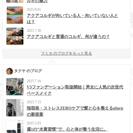
ルギの魅力
2025.8.01
アクアコルギが向いている人・向いていない人と
は？
2025.7.30
アクアコルギと普通のコルギ、何が違うの？
フミカ のブログをもっと見る
タクヤ のブログ
2025.7.16
V3ファンデーション取扱開始｜男女に人気の次世代
ベースメイク
2025.7.15
指宿発・ストレスZEROケアで髪と心を整えるuluru
の新提案
2025.5.03
週1の“水素習慣”で、心と体が整う生活に。