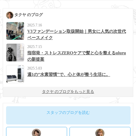
タクヤ のブログ
2025.7.16
V3ファンデーション取扱開始｜男女に人気の次世代
ベースメイク
2025.7.15
指宿発・ストレスZEROケアで髪と心を整えるuluru
の新提案
2025.5.03
週1の“水素習慣”で、心と体が整う生活に。
タクヤ のブログをもっと見る
スタッフのブログを読む