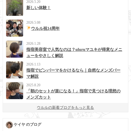
2026.5.20
新しい体験！
2026.5.08
ウルル祝14周年
2026.1.28
指宿美容室で人気なのは？uluruマユキが得意なメニ
ューをやさしく解説
2026.1.13
指宿でピンパーマをかけるなら｜自然なメンズパー
マ解説
2025.8.20
「朝のセットが楽になる！」指宿で見つける理想の
メンズカット
ウルルの新着ブログをもっと見る
ケイヤ のブログ