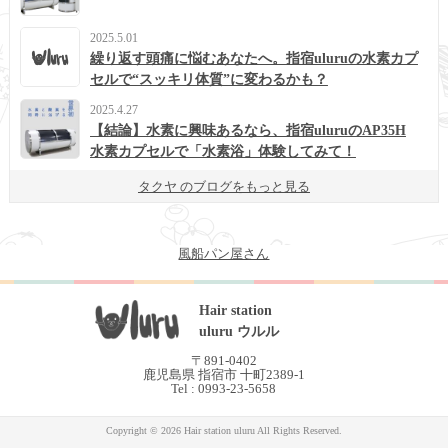
2025.5.01
繰り返す頭痛に悩むあなたへ。指宿uluruの水素カプ
セルで“スッキリ体質”に変わるかも？
2025.4.27
【結論】水素に興味あるなら、指宿uluruのAP35H
水素カプセルで「水素浴」体験してみて！
タクヤ のブログをもっと見る
風船パン屋さん
Hair station
uluru ウルル
〒891-0402
鹿児島県 指宿市 十町2389-1
Tel : 0993-23-5658
Copyright © 2026 Hair station uluru All Rights Reserved.