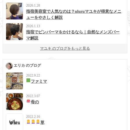
2026.1.28
指宿美容室で人気なのは？uluruマユキが得意なメニ
ューをやさしく解説
2026.1.13
指宿でピンパーマをかけるなら｜自然なメンズパー
マ解説
マユキ のブログをもっと見る
エリカ のブログ
2022.9.22
ファミマ
2022.3.07
母の
2022.2.16
草