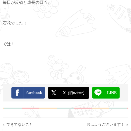
毎日が反省と成長の日々。
石花でした！
では！
facebook
X
LINE
（旧twitter）
«
できてないこと
おはようございます！
»