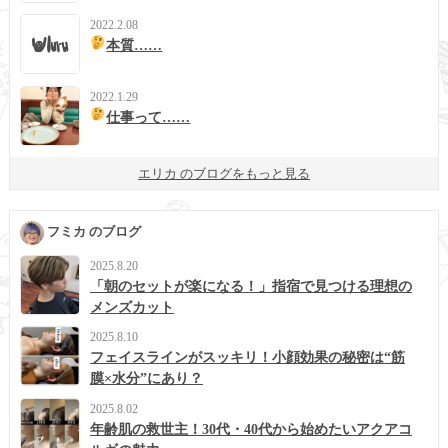
2022.2.08
本質……
2022.1.29
仕事って……
エリカ のブログをもっと見る
フミカ のブログ
2025.8.20
「朝のセットが楽になる！」指宿で見つける理想の
メンズカット
2025.8.10
フェイスラインがスッキリ！小顔効果の秘密は“筋
膜×水分”にあり？
2025.8.02
年齢肌の救世主！30代・40代から始めたいアクアコ