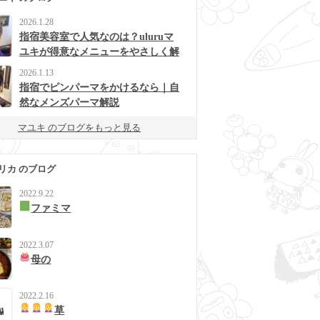
2026.1.28
指宿美容室で人気なのは？uluruマ
ユキが得意なメニューをやさしく解
説
2026.1.13
指宿でピンパーマをかけるなら｜自
然なメンズパーマ解説
マユキ のブログをもっと見る
リカ のブログ
2022.9.22
ファミマ
2022.3.07
母の
2022.2.16
草