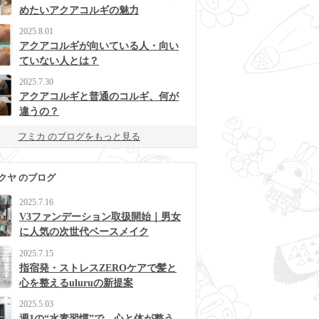
めたいアクアコルギの魅力
2025.8.01
アクアコルギが向いている人・向い
ていない人とは？
2025.7.30
アクアコルギと普通のコルギ、何が
違うの？
フミカ のブログをもっと見る
クヤ のブログ
2025.7.16
V3ファンデーション取扱開始｜男女
に人気の次世代ベースメイク
2025.7.15
指宿発・ストレスZEROケアで髪と
心を整えるuluruの新提案
2025.5.03
週1の“水素習慣”で、心と体が整う