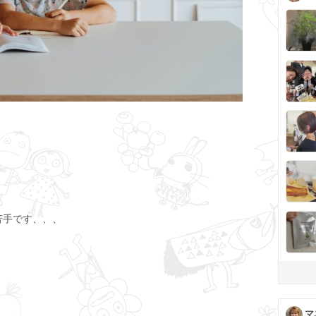
苦手です、、、
マ