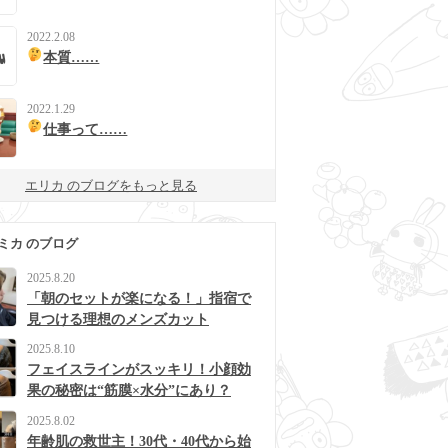
2022.2.08
本質……
2022.1.29
仕事って……
エリカ のブログをもっと見る
ミカ のブログ
2025.8.20
「朝のセットが楽になる！」指宿で
見つける理想のメンズカット
2025.8.10
フェイスラインがスッキリ！小顔効
果の秘密は“筋膜×水分”にあり？
2025.8.02
年齢肌の救世主！30代・40代から始