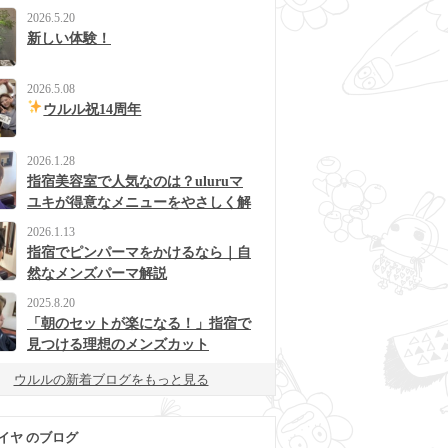
2026.5.20
新しい体験！
2026.5.08
ウルル祝14周年
2026.1.28
指宿美容室で人気なのは？uluruマ
ユキが得意なメニューをやさしく解
説
2026.1.13
指宿でピンパーマをかけるなら｜自
然なメンズパーマ解説
2025.8.20
「朝のセットが楽になる！」指宿で
見つける理想のメンズカット
ウルルの新着ブログをもっと見る
イヤ のブログ