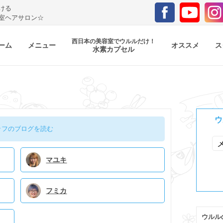
ける
室ヘアサロン☆
西日本の美容室でウルルだけ！
ーム
メニュー
オススメ
ス
水素カプセル
ウ
ッフのブログを読む
マユキ
フミカ
ウルル