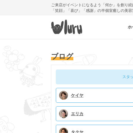
ご来店がイベントになるよう「何か」を創り続
「笑顔」「喜び」「感謝」の半個室癒しの美容
ホ
ブログ
スタ
ケイヤ
エリカ
タクヤ