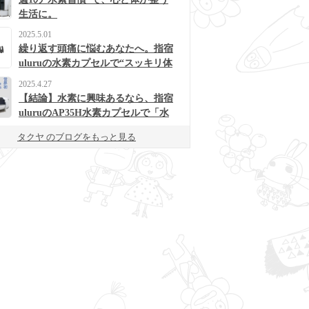
生活に。
2025.5.01
繰り返す頭痛に悩むあなたへ。指宿
uluruの水素カプセルで“スッキリ体
質”に変わるかも？
2025.4.27
【結論】水素に興味あるなら、指宿
uluruのAP35H水素カプセルで「水
素浴」体験してみて！
タクヤ のブログをもっと見る