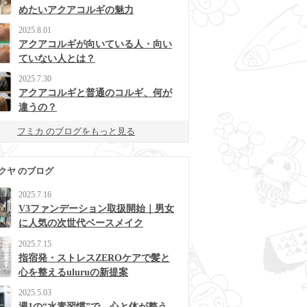
めたいアクアコルギの魅力
2025.8.01
アクアコルギが向いている人・向い
ていない人とは？
2025.7.30
アクアコルギと普通のコルギ、何が
違うの？
フミカ のブログをもっと見る
クヤ のブログ
2025.7.16
V3ファンデーション取扱開始｜男女
に人気の次世代ベースメイク
2025.7.15
指宿発・ストレスZEROケアで髪と
心を整えるuluruの新提案
2025.5.03
週1の“水素習慣”で、心と体が整う