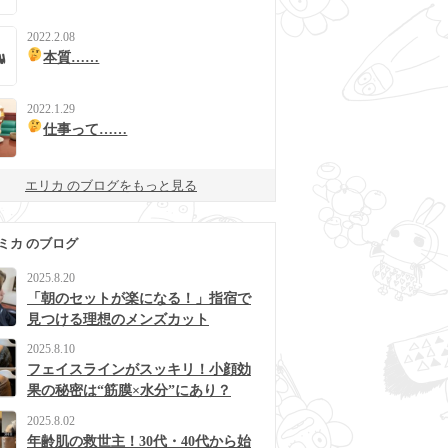
2022.2.08
本質……
2022.1.29
仕事って……
エリカ のブログをもっと見る
ミカ のブログ
2025.8.20
「朝のセットが楽になる！」指宿で
見つける理想のメンズカット
2025.8.10
フェイスラインがスッキリ！小顔効
果の秘密は“筋膜×水分”にあり？
2025.8.02
年齢肌の救世主！30代・40代から始