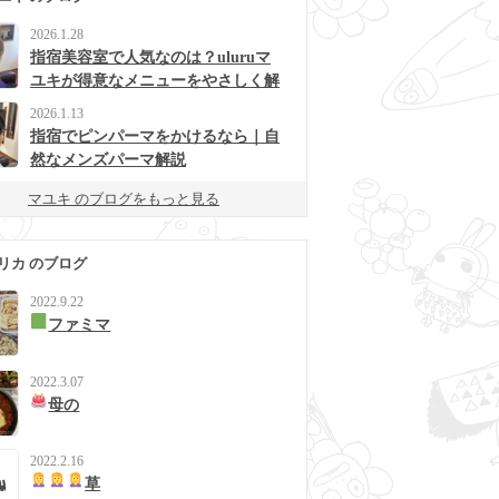
2026.1.28
指宿美容室で人気なのは？uluruマ
ユキが得意なメニューをやさしく解
説
2026.1.13
指宿でピンパーマをかけるなら｜自
然なメンズパーマ解説
マユキ のブログをもっと見る
リカ のブログ
2022.9.22
ファミマ
2022.3.07
母の
2022.2.16
草