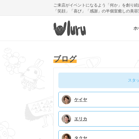
ご来店がイベントになるよう「何か」を創り続
「笑顔」「喜び」「感謝」の半個室癒しの美容
ホ
ブログ
スタ
ケイヤ
エリカ
タクヤ