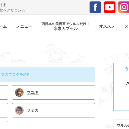
ける
室ヘアサロン☆
西日本の美容室でウルルだけ！
ーム
メニュー
オススメ
ス
水素カプセル
ウ
ッフのブログを読む
マユキ
フミカ
ウルル