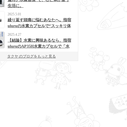
生活に。
2025.5.01
繰り返す頭痛に悩むあなたへ。指宿
uluruの水素カプセルで“スッキリ体
質”に変わるかも？
2025.4.27
【結論】水素に興味あるなら、指宿
uluruのAP35H水素カプセルで「水
素浴」体験してみて！
タクヤ のブログをもっと見る