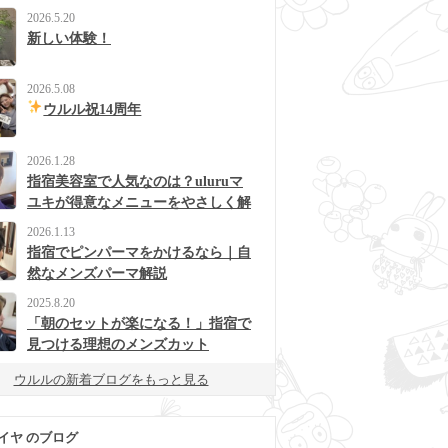
2026.5.20
新しい体験！
2026.5.08
ウルル祝14周年
2026.1.28
指宿美容室で人気なのは？uluruマ
ユキが得意なメニューをやさしく解
説
2026.1.13
指宿でピンパーマをかけるなら｜自
然なメンズパーマ解説
2025.8.20
「朝のセットが楽になる！」指宿で
見つける理想のメンズカット
ウルルの新着ブログをもっと見る
イヤ のブログ