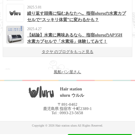
2025.5.01
繰り返す頭痛に悩むあなたへ。指宿uluruの水素カプ
セルで“スッキリ体質”に変わるかも？
2025.4.27
【結論】水素に興味あるなら、指宿uluruのAP35H
水素カプセルで「水素浴」体験してみて！
タクヤ のブログをもっと見る
風船パン屋さん
Hair station
uluru ウルル
〒891-0402
鹿児島県 指宿市 十町2389-1
Tel : 0993-23-5658
Copyright © 2026 Hair station uluru All Rights Reserved.