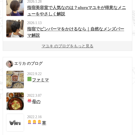
2026.1.28
指宿美容室で人気なのは？uluruマユキが得意なメニ
ューをやさしく解説
2026.1.13
指宿でピンパーマをかけるなら｜自然なメンズパー
マ解説
マユキ のブログをもっと見る
エリカ のブログ
2022.9.22
ファミマ
2022.3.07
母の
2022.2.16
草