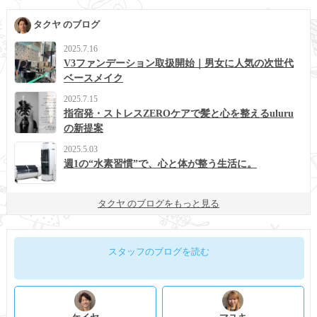
タクヤ のブログ
2025.7.16
V3ファンデーション取扱開始｜男女に人気の次世代
ベースメイク
2025.7.15
指宿発・ストレスZEROケアで髪と心を整えるuluru
の新提案
2025.5.03
週1の“水素習慣”で、心と体が整う生活に。
タクヤ のブログをもっと見る
スタッフのブログを読む