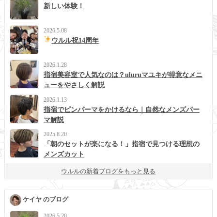
新しい体験！
2026.5.08
ウルル祝14周年
2026.1.28
指宿美容室で人気なのは？uluruマユキが得意なメニ
ューをやさしく解説
2026.1.13
指宿でピンパーマをかけるなら｜自然なメンズパー
マ解説
2025.8.20
「朝のセットが楽になる！」指宿で見つける理想の
メンズカット
ウルルの新着ブログをもっと見る
ケイヤ のブログ
2026.5.20