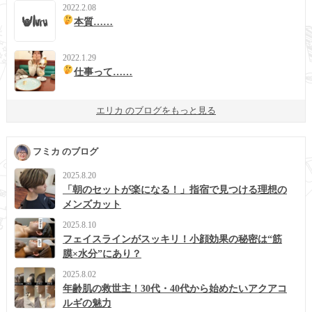
2022.2.08
本質……
2022.1.29
仕事って……
エリカ のブログをもっと見る
フミカ のブログ
2025.8.20
「朝のセットが楽になる！」指宿で見つける理想の
メンズカット
2025.8.10
フェイスラインがスッキリ！小顔効果の秘密は“筋
膜×水分”にあり？
2025.8.02
年齢肌の救世主！30代・40代から始めたいアクアコ
ルギの魅力