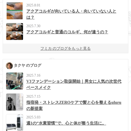
2025.8.01
アクアコルギが向いている人・向いていない人と
は？
2025.7.30
アクアコルギと普通のコルギ、何が違うの？
フミカ のブログをもっと見る
タクヤ のブログ
2025.7.16
V3ファンデーション取扱開始｜男女に人気の次世代
ベースメイク
2025.7.15
指宿発・ストレスZEROケアで髪と心を整えるuluru
の新提案
2025.5.03
週1の“水素習慣”で、心と体が整う生活に。