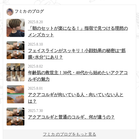
フミカ のブログ
2025.8.20
「朝のセットが楽になる！」指宿で見つける理想の
メンズカット
2025.8.10
フェイスラインがスッキリ！小顔効果の秘密は“筋
膜×水分”にあり？
2025.8.02
年齢肌の救世主！30代・40代から始めたいアクアコ
ルギの魅力
2025.8.01
アクアコルギが向いている人・向いていない人と
は？
2025.7.30
アクアコルギと普通のコルギ、何が違うの？
フミカ のブログをもっと見る