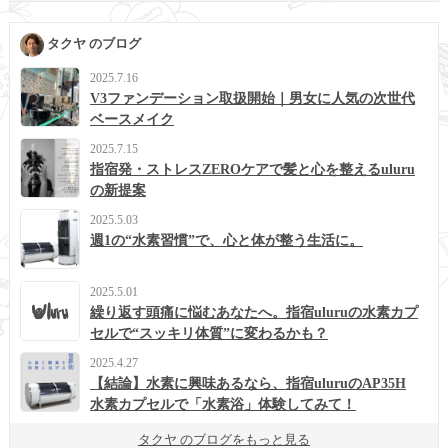
タクヤ のブログ
2025.7.16
V3ファンデーション取扱開始｜男女に人気の次世代
ベースメイク
2025.7.15
指宿発・ストレスZEROケアで髪と心を整えるuluru
の新提案
2025.5.03
週1の“水素習慣”で、心と体が整う生活に。
2025.5.01
繰り返す頭痛に悩むあなたへ。指宿uluruの水素カプ
セルで“スッキリ体質”に変わるかも？
2025.4.27
【結論】水素に興味あるなら、指宿uluruのAP35H
水素カプセルで「水素浴」体験してみて！
タクヤ のブログをもっと見る