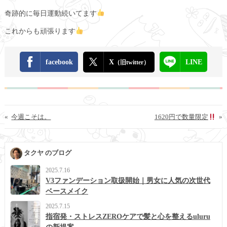
奇跡的に毎日運動続いてます
これからも頑張ります
facebook
X
LINE
（旧twitter）
«
今週こそは。
1620円で数量限定
»
タクヤ のブログ
2025.7.16
V3ファンデーション取扱開始｜男女に人気の次世代
ベースメイク
2025.7.15
指宿発・ストレスZEROケアで髪と心を整えるuluru