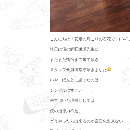
こんにちは！安定の肩こりの石花です( ‘ω’)
昨日は僕の師匠渡瀬先生に
またまた指宿まで来て頂き
スタッフ全員御指導頂きました
いや、ほんとに思ったのは
シンプルにすごい、、、
来て頂いた理由としては
僕の指導力不足。
どうやったら出来るのか言語化出来ない、