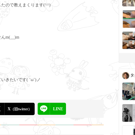
ので教えまくります(^^)
m(__)m
タ
たいです( ‘ω’)ノ
X
LINE
（旧twitter）