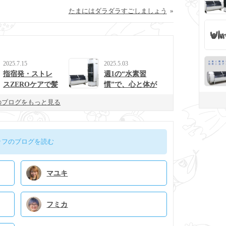
たまにはダラダラすごしましょう
»
2025.7.15
2025.5.03
指宿発・ストレ
週1の“水素習
スZEROケアで髪
慣”で、心と体が
と心を整えるulur
整う生活に。
のブログをもっと見る
uの新提案
ッフのブログを読む
マユキ
フミカ