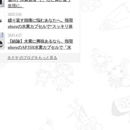
生活に。
2025.5.01
繰り返す頭痛に悩むあなたへ。指宿
uluruの水素カプセルで“スッキリ体
質”に変わるかも？
2025.4.27
【結論】水素に興味あるなら、指宿
uluruのAP35H水素カプセルで「水
素浴」体験してみて！
タクヤ のブログをもっと見る