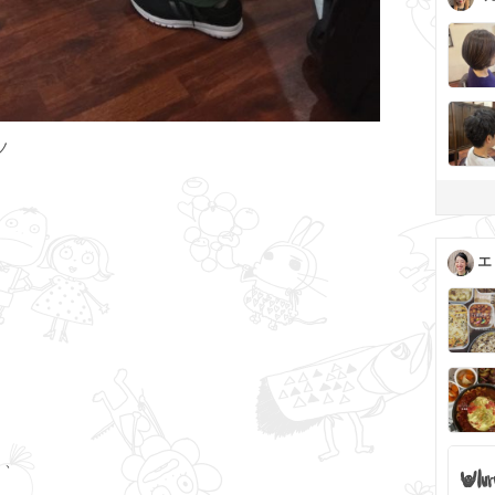
ノ
エ
、、