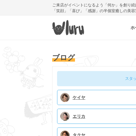
ご来店がイベントになるよう「何か」を創り続
「笑顔」「喜び」「感謝」の半個室癒しの美容
ホ
ブログ
スタ
ケイヤ
エリカ
タクヤ