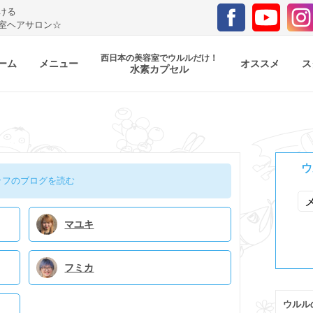
ける
室ヘアサロン☆
西日本の美容室でウルルだけ！
ーム
メニュー
オススメ
ス
水素カプセル
ウ
ッフのブログを読む
マユキ
フミカ
ウルル