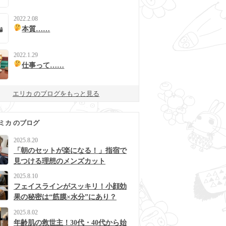
2022.2.08
本質……
2022.1.29
仕事って……
エリカ のブログをもっと見る
ミカ のブログ
2025.8.20
「朝のセットが楽になる！」指宿で
見つける理想のメンズカット
2025.8.10
フェイスラインがスッキリ！小顔効
果の秘密は“筋膜×水分”にあり？
2025.8.02
年齢肌の救世主！30代・40代から始