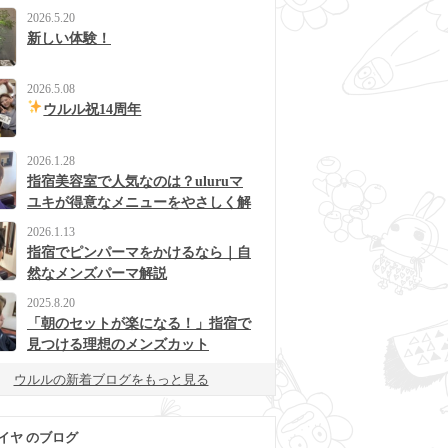
2026.5.20
新しい体験！
2026.5.08
ウルル祝14周年
2026.1.28
指宿美容室で人気なのは？uluruマ
ユキが得意なメニューをやさしく解
説
2026.1.13
指宿でピンパーマをかけるなら｜自
然なメンズパーマ解説
2025.8.20
「朝のセットが楽になる！」指宿で
見つける理想のメンズカット
ウルルの新着ブログをもっと見る
イヤ のブログ