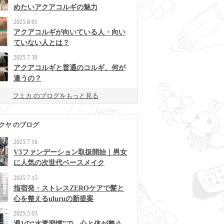
めたいアクアコルギの魅力
2025.8.01
アクアコルギが向いている人・向い
ていない人とは？
2025.7.30
アクアコルギと普通のコルギ、何が
違うの？
フミカ のブログをもっと見る
クヤ のブログ
2025.7.16
V3ファンデーション取扱開始｜男女
に人気の次世代ベースメイク
2025.7.15
指宿発・ストレスZEROケアで髪と
心を整えるuluruの新提案
2025.5.03
週1の“水素習慣”で、心と体が整う