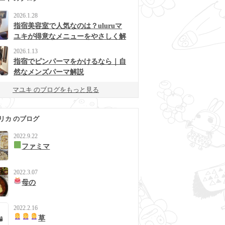
2026.1.28
指宿美容室で人気なのは？uluruマ
ユキが得意なメニューをやさしく解
説
2026.1.13
指宿でピンパーマをかけるなら｜自
然なメンズパーマ解説
マユキ のブログをもっと見る
リカ のブログ
2022.9.22
ファミマ
2022.3.07
母の
2022.2.16
草