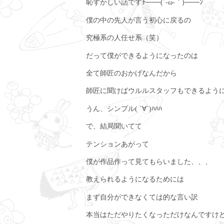
恥ずかしい話ですﾁ───(´-ω-｀)───ﾝ
僕の中の先人が言う初心に戻るの
究極系の人任せ系（笑）
だって僕ができるようになったのは
全て師匠のおかげなんだから
師匠に聞けばウルルスタッフもできるよう
うん、シンプル( ´∀`)ﾊﾊﾊ
で、結局聞いてて
テンションあがって
僕が作品作って見てもらいました、、、
教えられるようになるためには
まず自分ができなくては的な言い訳
本当はただやりたくなっただけなんですけ