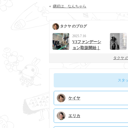
«
継続は、なんちゃら
タクヤ のブログ
2025.7.16
V3ファンデーシ
ョン取扱開始｜
男女に人気の次
タクヤ 
世代ベースメイ
ク
スタ
ケイヤ
エリカ