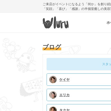
ご来店がイベントになるよう「何か」を創り続
「笑顔」「喜び」「感謝」の半個室癒しの美容
ホ
ブログ
スタ
ケイヤ
エリカ
タクヤ