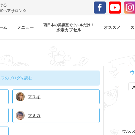
ける
室ヘアサロン☆
西日本の美容室でウルルだけ！
ーム
メニュー
オススメ
ス
水素カプセル
ウ
ッフのブログを読む
マユキ
フミカ
ウルル