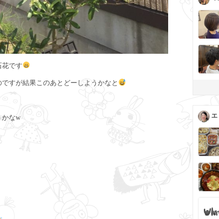
石花です
のですが結果このあとどーしようかなと
エ
うかなw