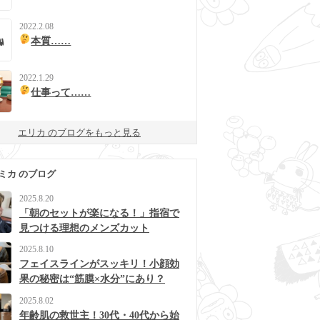
2022.2.08
本質……
2022.1.29
仕事って……
エリカ のブログをもっと見る
ミカ のブログ
2025.8.20
「朝のセットが楽になる！」指宿で
見つける理想のメンズカット
2025.8.10
フェイスラインがスッキリ！小顔効
果の秘密は“筋膜×水分”にあり？
2025.8.02
年齢肌の救世主！30代・40代から始