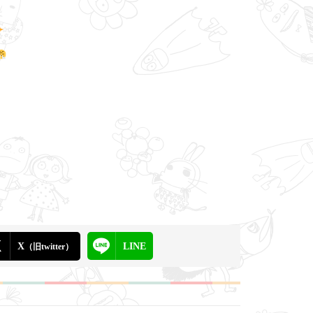
X
LINE
（旧twitter）