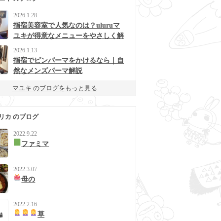
2026.1.28
指宿美容室で人気なのは？uluruマ
ユキが得意なメニューをやさしく解
説
2026.1.13
指宿でピンパーマをかけるなら｜自
然なメンズパーマ解説
マユキ のブログをもっと見る
リカ のブログ
2022.9.22
ファミマ
2022.3.07
母の
2022.2.16
草