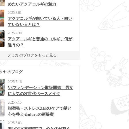
めたいアクアコルギの魅力
2025.8.01
アクアコルギが向いている人・向い
ていない人とは？
2025.7.30
アクアコルギと普通のコルギ、何が
違うの？
フミカ のブログをもっと見る
クヤ のブログ
2025.7.16
V3ファンデーション取扱開始｜男女
に人気の次世代ベースメイク
2025.7.15
指宿発・ストレスZEROケアで髪と
心を整えるuluruの新提案
2025.5.03
週1の“水素習慣”で、心と体が整う