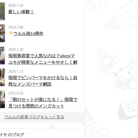
2026.5.20
新しい体験！
2026.5.08
ウルル祝14周年
2026.1.28
指宿美容室で人気なのは？uluruマ
ユキが得意なメニューをやさしく解
説
2026.1.13
指宿でピンパーマをかけるなら｜自
然なメンズパーマ解説
2025.8.20
「朝のセットが楽になる！」指宿で
見つける理想のメンズカット
ウルルの新着ブログをもっと見る
イヤ のブログ