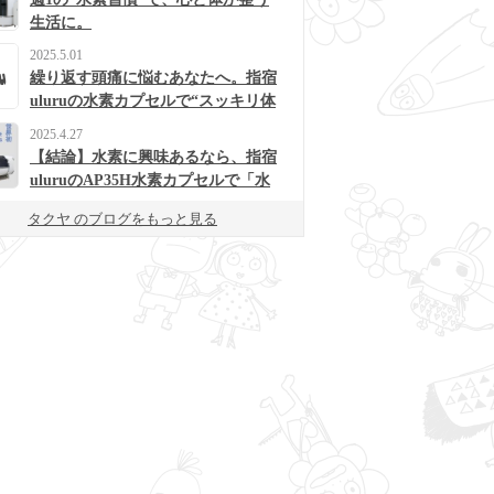
生活に。
2025.5.01
繰り返す頭痛に悩むあなたへ。指宿
uluruの水素カプセルで“スッキリ体
質”に変わるかも？
2025.4.27
【結論】水素に興味あるなら、指宿
uluruのAP35H水素カプセルで「水
素浴」体験してみて！
タクヤ のブログをもっと見る