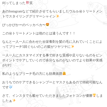
刈ってしまった
笑
あのInstagramなどで紹介させてもらいましたウルル㊙︎トリートメン
トでスタイリンググリマーシャイン
ぴっかぴかーのペッカペカ〜
この㊙︎トリートメントは他のとは違うんです！！
なんと一人一人に合わせた㊙︎栄養剤を髪の毛に入れていくことによ
ってブリーチ5回ぐらいのこの髪がツヤツヤに
一人一人にカスタマイズする事で好きな質感や足りないものをピン
ポイントでケアしていくので余分なものがないのでより効果や実感
がUP⤴︎
私のようなブリーチ毛の方にも効果抜群
おうちでのケアできるシャンプーとマスクもあるので持続可能なん
です
さて、インスタでも載せていただきましたフォトコンが優勝
しま
したぁ