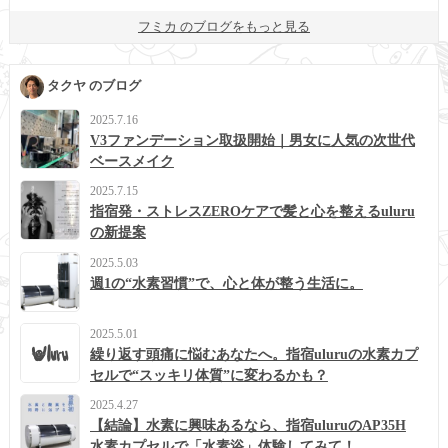
フミカ のブログをもっと見る
タクヤ のブログ
2025.7.16
V3ファンデーション取扱開始｜男女に人気の次世代
ベースメイク
2025.7.15
指宿発・ストレスZEROケアで髪と心を整えるuluru
の新提案
2025.5.03
週1の“水素習慣”で、心と体が整う生活に。
2025.5.01
繰り返す頭痛に悩むあなたへ。指宿uluruの水素カプ
セルで“スッキリ体質”に変わるかも？
2025.4.27
【結論】水素に興味あるなら、指宿uluruのAP35H
水素カプセルで「水素浴」体験してみて！