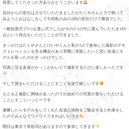
投票してくださった方ありがとうございます
自分からの宣伝はさせていただきましたがたくやさんと力で戦って
みようとおはなしをして今回私のみの2回の宣伝だけで勝負でした。
一般投票式で3つを選ぶ式でしたがその3つの中に選んでいただき183
点という得点をいただくことができました。
きっかけはたくやさんとけいやくんと私の3人で参加した撮影のデモ
ストレーションを見る機会があり実際に実践したいと思い友達にモ
デルを取ったのがきっかけでした。
写真に写る友達がかっこかわいくて撮影するたびに楽しかったです
そして賞をいただけることにすごく光栄で嬉しいです
もともと撮影に興味があったのでが始めての写真が賞をいただける
ことにすごくハッピーです。
優勝したらモデルをしてくれた友達に焼肉をご馳走すると約束をし
たのでみんなでワイワイできればいいです
明日は東京で表彰式がありますので参加してきます