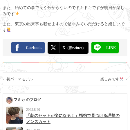
また、始めての事で良く分からないのでドキドキですが明日が楽し
みです
また、東京の出来事も載せますので是非みていただけると嬉しいで
す
facebook
X
LINE
（旧twitter）
«
初パーマモデル
楽しみです
»
フミカ のブログ
2025.8.20
「朝のセットが楽になる！」指宿で見つける理想の
メンズカット