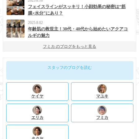
2025.8.10
フェイスラインがスッキリ！小顔効果の秘密は“筋
膜×水分”にあり？
2025.8.02
年齢肌の救世主！30代・40代から始めたいアクアコ
ルギの魅力
フミカ のブログをもっと見る
スタッフのブログを読む
ケイヤ
マユキ
エリカ
フミカ
タクヤ