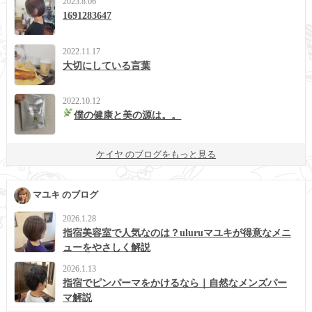
2023.8.06
1691283647
2022.11.17
大切にしている言葉
2022.10.12
僕の健康と美の源は。。
ケイヤ のブログをもっと見る
マユキ のブログ
2026.1.28
指宿美容室で人気なのは？uluruマユキが得意なメニ
ューをやさしく解説
2026.1.13
指宿でピンパーマをかけるなら｜自然なメンズパー
マ解説