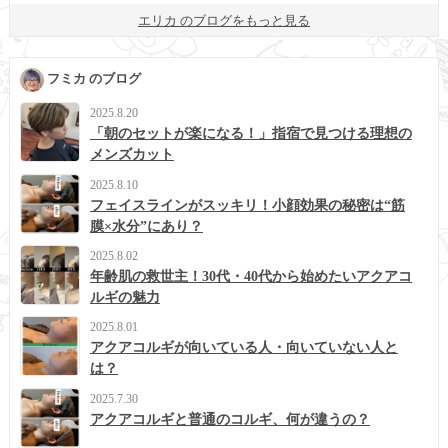
エリカ のブログをもっと見る
フミカ のブログ
2025.8.20
「朝のセットが楽になる！」指宿で見つける理想の
メンズカット
2025.8.10
フェイスラインがスッキリ！小顔効果の秘密は“筋
膜×水分”にあり？
2025.8.02
年齢肌の救世主！30代・40代から始めたいアクアコ
ルギの魅力
2025.8.01
アクアコルギが向いている人・向いていない人と
は？
2025.7.30
アクアコルギと普通のコルギ、何が違うの？