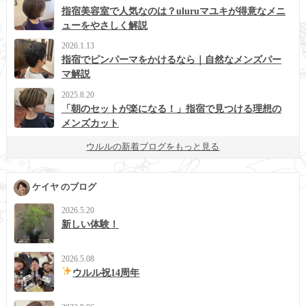
指宿美容室で人気なのは？uluruマユキが得意なメニ
ューをやさしく解説
2026.1.13
指宿でピンパーマをかけるなら｜自然なメンズパー
マ解説
2025.8.20
「朝のセットが楽になる！」指宿で見つける理想の
メンズカット
ウルルの新着ブログをもっと見る
ケイヤ のブログ
2026.5.20
新しい体験！
2026.5.08
ウルル祝14周年