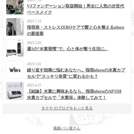
2025.7.16
V3ファンデーション取扱開始｜男女に人気の次世代
ベースメイク
2025.7.15
指宿発・ストレスZEROケアで髪と心を整えるuluru
の新提案
2025.5.03
週1の“水素習慣”で、心と体が整う生活に。
2025.5.01
繰り返す頭痛に悩むあなたへ。指宿uluruの水素カプ
セルで“スッキリ体質”に変わるかも？
2025.4.27
【結論】水素に興味あるなら、指宿uluruのAP35H
水素カプセルで「水素浴」体験してみて！
タクヤ のブログをもっと見る
風船パン屋さん