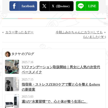
facebook
X
LINE
（旧twitter）
«
カラー塗ったるデー
今朝ふみかちゃんにカラーしても
»
らいました(･∀･)
タクヤ のブログ
2025.7.16
V3ファンデーション取扱開始｜男女に人気の次世代
ベースメイク
2025.7.15
指宿発・ストレスZEROケアで髪と心を整えるuluru
の新提案
2025.5.03
週1の“水素習慣”で、心と体が整う生活に。