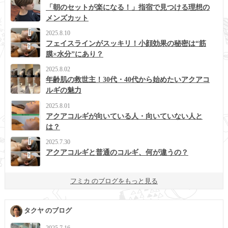
「朝のセットが楽になる！」指宿で見つける理想の
メンズカット
2025.8.10
フェイスラインがスッキリ！小顔効果の秘密は“筋
膜×水分”にあり？
2025.8.02
年齢肌の救世主！30代・40代から始めたいアクアコ
ルギの魅力
2025.8.01
アクアコルギが向いている人・向いていない人と
は？
2025.7.30
アクアコルギと普通のコルギ、何が違うの？
フミカ のブログをもっと見る
タクヤ のブログ