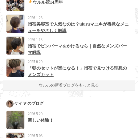
ウルル祝14周年
2026.1.28
指宿美容室で人気なのは？uluruマユキが得意なメニ
ューをやさしく解説
2026.1.13
指宿でピンパーマをかけるなら｜自然なメンズパー
マ解説
2025.8.20
「朝のセットが楽になる！」指宿で見つける理想の
メンズカット
ウルルの新着ブログをもっと見る
ケイヤ のブログ
2026.5.20
新しい体験！
2026.5.08