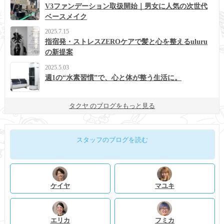
V3ファンデーション取扱開始｜男女に人気の次世代
ベースメイク
2025.7.15
指宿発・ストレスZEROケアで髪と心を整えるuluru
の新提案
2025.5.03
週1の“水素習慣”で、心と体が整う生活に。
タクヤ のブログをもっと見る
スタッフのブログを読む
ケイヤ
マユキ
エリカ
フミカ