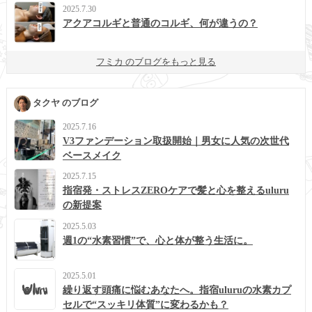
2025.7.30
アクアコルギと普通のコルギ、何が違うの？
フミカ のブログをもっと見る
タクヤ のブログ
2025.7.16
V3ファンデーション取扱開始｜男女に人気の次世代
ベースメイク
2025.7.15
指宿発・ストレスZEROケアで髪と心を整えるuluru
の新提案
2025.5.03
週1の“水素習慣”で、心と体が整う生活に。
2025.5.01
繰り返す頭痛に悩むあなたへ。指宿uluruの水素カプ
セルで“スッキリ体質”に変わるかも？