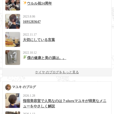
ウルル祝14周年
2023.8.06
1691283647
2022.11.17
大切にしている言葉
2022.10.12
僕の健康と美の源は。。
ケイヤ のブログをもっと見る
マユキ のブログ
2026.1.28
指宿美容室で人気なのは？uluruマユキが得意なメニ
ューをやさしく解説
2026.1.13