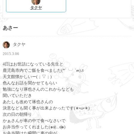
タクヤ
あさー
タクヤ
2015.3.06
4日はお世話になっている先生と
鹿児島市内でご飯を食べました(*´╰╯`๓)♬
天文館懐かしいー(；▽；)
色んなお話を聞かせてもらい
勉強になり琢也さんのこれからなども
聞いていただき
あたしも改めて琢也さんの
決意なども聞く事が出来よかったです(∗•ω•∗)
次の日の朝帰り
かぁさんが車の中で食べなさいで
お弁当作ってくれました(๑o̴̶̷̥᷅﹏o̴̶̷̥᷅๑)
お弁当開けた瞬間に車の中が