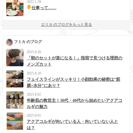
2022.1.29
仕事って……
エリカ のブログをもっと見る
フミカ のブログ
2025.8.20
「朝のセットが楽になる！」指宿で見つける理想の
メンズカット
2025.8.10
フェイスラインがスッキリ！小顔効果の秘密は“筋
膜×水分”にあり？
2025.8.02
年齢肌の救世主！30代・40代から始めたいアクアコ
ルギの魅力
2025.8.01
アクアコルギが向いている人・向いていない人と
は？