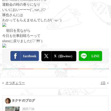
運動会の時の香りになり
いいにおいーーー(´,,•ω•,,)♡
琢也さんには
わかってもらえませんでしたが(´･ω･`)
朝日を見ながら
今日も仕事顔晴ろーって
uluruに戻りました(♡´艸`)
facebook
X
LINE
（旧twitter）
«
そつぎょうー
1日
»
タクヤ のブログ
2025.7.16