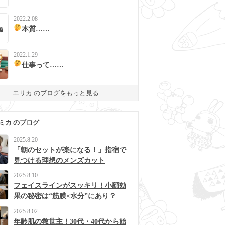
2022.2.08
本質……
2022.1.29
仕事って……
エリカ のブログをもっと見る
ミカ のブログ
2025.8.20
「朝のセットが楽になる！」指宿で
見つける理想のメンズカット
2025.8.10
フェイスラインがスッキリ！小顔効
果の秘密は“筋膜×水分”にあり？
2025.8.02
年齢肌の救世主！30代・40代から始