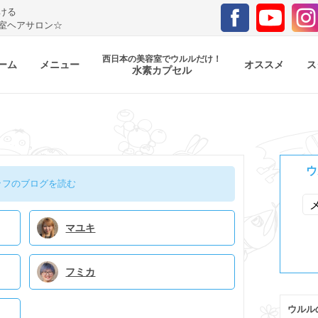
ける
室ヘアサロン☆
西日本の美容室でウルルだけ！
ーム
メニュー
オススメ
ス
水素カプセル
ウ
ッフのブログを読む
マユキ
フミカ
ウルル