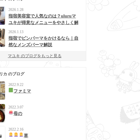
2026.1.28
指宿美容室で人気なのは？uluruマ
ユキが得意なメニューをやさしく解
説
2026.1.13
指宿でピンパーマをかけるなら｜自
然なメンズパーマ解説
マユキ のブログをもっと見る
リカ のブログ
2022.9.22
ファミマ
2022.3.07
母の
2022.2.16
草