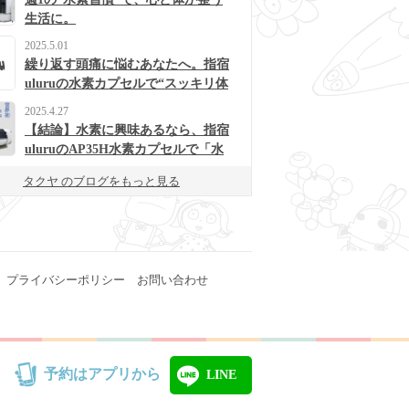
生活に。
2025.5.01
繰り返す頭痛に悩むあなたへ。指宿
uluruの水素カプセルで“スッキリ体
質”に変わるかも？
2025.4.27
【結論】水素に興味あるなら、指宿
uluruのAP35H水素カプセルで「水
素浴」体験してみて！
タクヤ のブログをもっと見る
プライバシーポリシー
お問い合わせ
予約はアプリから
LINE