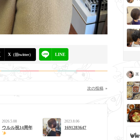
X
LINE
（旧twitter）
エ
次の投稿
»
2026.5.08
2023.8.06
ウルル祝14周年
1691283647