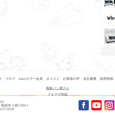
介
ブログ
habitカラー会員
オススメ
お客様の声
会社概要
採用情報
風船パン屋さん
メルマガ登録
402
指宿市 十町2389-1
93-23-5658