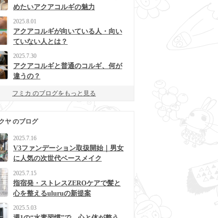
めたいアクアコルギの魅力
2025.8.01
アクアコルギが向いている人・向い
ていない人とは？
2025.7.30
アクアコルギと普通のコルギ、何が
違うの？
フミカ のブログをもっと見る
クヤ のブログ
2025.7.16
V3ファンデーション取扱開始｜男女
に人気の次世代ベースメイク
2025.7.15
指宿発・ストレスZEROケアで髪と
心を整えるuluruの新提案
2025.5.03
週1の“水素習慣”で、心と体が整う