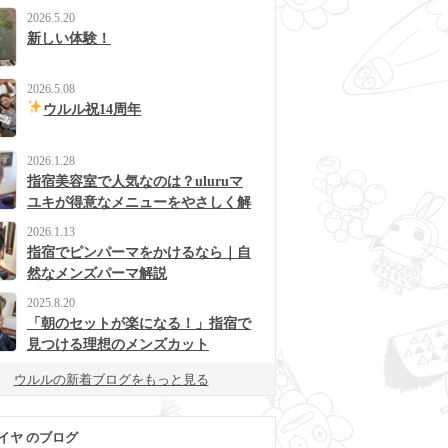
2026.5.20
新しい体験！
2026.5.08
ウルル祝14周年
2026.1.28
指宿美容室で人気なのは？uluruマ
ユキが得意なメニューをやさしく解
説
2026.1.13
指宿でピンパーマをかけるなら｜自
然なメンズパーマ解説
2025.8.20
「朝のセットが楽になる！」指宿で
見つける理想のメンズカット
ウルルの新着ブログをもっと見る
イヤ のブログ