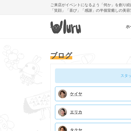
ご来店がイベントになるよう「何か」を創り続
「笑顔」「喜び」「感謝」の半個室癒しの美容
ホ
ブログ
スタ
ケイヤ
エリカ
タクヤ