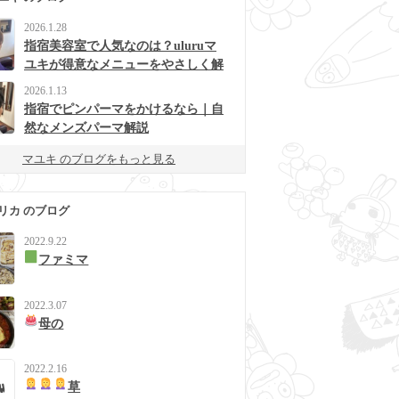
2026.1.28
指宿美容室で人気なのは？uluruマ
ユキが得意なメニューをやさしく解
説
2026.1.13
指宿でピンパーマをかけるなら｜自
然なメンズパーマ解説
マユキ のブログをもっと見る
リカ のブログ
2022.9.22
ファミマ
2022.3.07
母の
2022.2.16
草