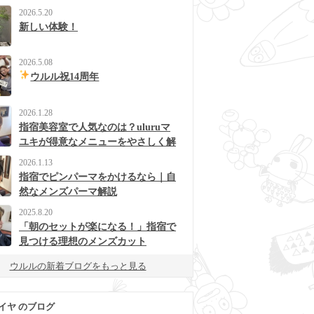
2026.5.20
新しい体験！
2026.5.08
ウルル祝14周年
2026.1.28
指宿美容室で人気なのは？uluruマ
ユキが得意なメニューをやさしく解
説
2026.1.13
指宿でピンパーマをかけるなら｜自
然なメンズパーマ解説
2025.8.20
「朝のセットが楽になる！」指宿で
見つける理想のメンズカット
ウルルの新着ブログをもっと見る
イヤ のブログ