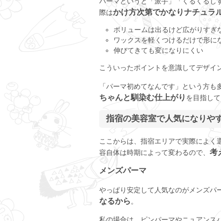
パーマというと「派手」「くるくるし
かけ方次第でかなりナチュラ
際は
ボリュームは出るけど広がりすぎ
ワックスを軽くつけるだけで形に
伸びてきても変になりにくい
こういったポイントを意識してデザイ
「パーマ初めてなんです」という方も
ちゃんと馴染む仕上がり
を目指して
指宿の美容室で人気になりや
ここからは、指宿エリアで実際によく
考
容自体は時期によって変わるので、
メンズパーマ
やっぱり安定して人気なのがメンズパ
なるから
。
私の場合は、ピンパーマやニュアンス