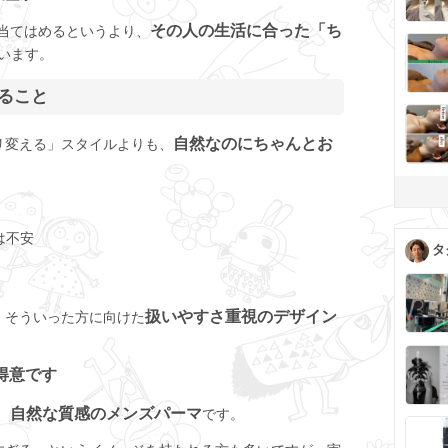
その人の生活に合った「ち
ま当てはめるというより、
います。
いること
自然なのにちゃんとお
リ変える」スタイルよりも、
。
は不安
タ
扱いやすさ重視のデザイン
、そういった方に向けた
得意です
自然な質感のメンズパーマ
、
です。