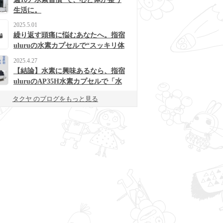
生活に。
2025.5.01
繰り返す頭痛に悩むあなたへ。指宿
uluruの水素カプセルで“スッキリ体
質”に変わるかも？
2025.4.27
【結論】水素に興味あるなら、指宿
uluruのAP35H水素カプセルで「水
素浴」体験してみて！
タクヤ のブログをもっと見る