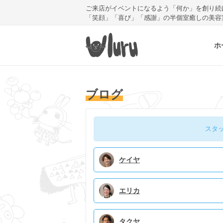
ご来店がイベントになるよう「何か」を創り続
「笑顔」「喜び」「感謝」の半個室癒しの美容
ホ
ブログ
スタ
ケイヤ
エリカ
タクヤ