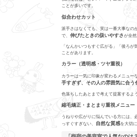
ことが多いです。
似合わせカット
派手さはなくても、実は一番大事なの
伸びたときの扱いやすさ
で、
が全然
「なんかいつもすぐ広がる」「後ろが
ことがあります。
カラー（透明感・ツヤ重視）
カラーは一気に印象が変わるメニュー
手すぎず、その人の雰囲気に合う
色落ちしたあとまで考えて提案するよ
縮毛矯正・まとまり重視メニュー
うねりや広がりに悩んでいる方には、
自然な質感
っすぐすぎない、
を大切
「指宿の美容室で人気なのは