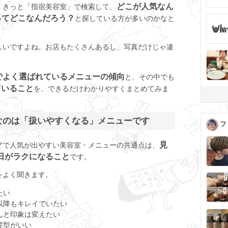
どこが人気なん
、きっと「指宿美容室」で検索して、
ってどこなんだろう？
と探している方が多いのかなと
しいですよね。お店もたくさんあるし、写真だけじゃ違
でよく選ばれているメニューの傾向
と、その中でも
ていること
を、できるだけわかりやすくまとめてみま
なのは「扱いやすくなる」メニューです
フ
見
アで人気が出やすい美容室・メニューの共通点は、
日がラクになること
です。
をよく聞きます。
たい
以降もキレイでいたい
んと印象は変えたい
髪型がいい