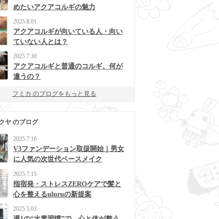
めたいアクアコルギの魅力
2025.8.01
アクアコルギが向いている人・向い
ていない人とは？
2025.7.30
アクアコルギと普通のコルギ、何が
違うの？
フミカ のブログをもっと見る
クヤ のブログ
2025.7.16
V3ファンデーション取扱開始｜男女
に人気の次世代ベースメイク
2025.7.15
指宿発・ストレスZEROケアで髪と
心を整えるuluruの新提案
2025.5.03
週1の“水素習慣”で、心と体が整う