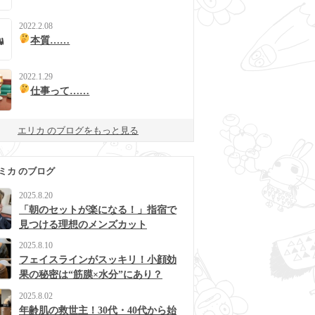
2022.2.08
本質……
2022.1.29
仕事って……
エリカ のブログをもっと見る
ミカ のブログ
2025.8.20
「朝のセットが楽になる！」指宿で
見つける理想のメンズカット
2025.8.10
フェイスラインがスッキリ！小顔効
果の秘密は“筋膜×水分”にあり？
2025.8.02
年齢肌の救世主！30代・40代から始