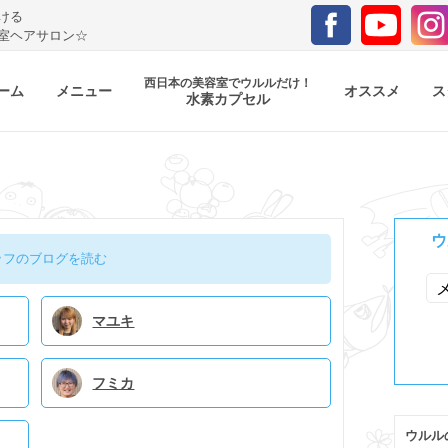
ける
室ヘアサロン☆
西日本の美容室でウルルだけ！
ーム
メニュー
オススメ
ス
水素カプセル
ウ
ッフのブログを読む
マユキ
フミカ
ウルル