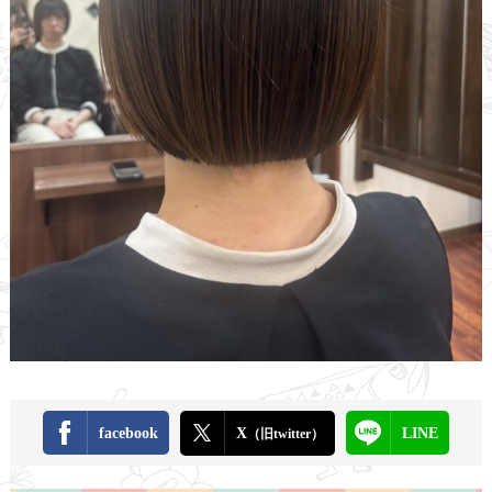
facebook
X
LINE
（旧twitter）