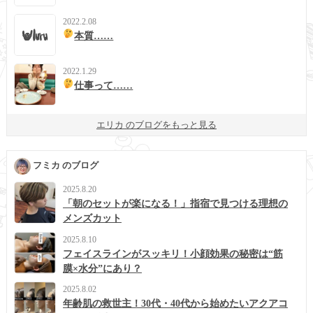
2022.2.08
本質……
2022.1.29
仕事って……
エリカ のブログをもっと見る
フミカ のブログ
2025.8.20
「朝のセットが楽になる！」指宿で見つける理想の
メンズカット
2025.8.10
フェイスラインがスッキリ！小顔効果の秘密は“筋
膜×水分”にあり？
2025.8.02
年齢肌の救世主！30代・40代から始めたいアクアコ