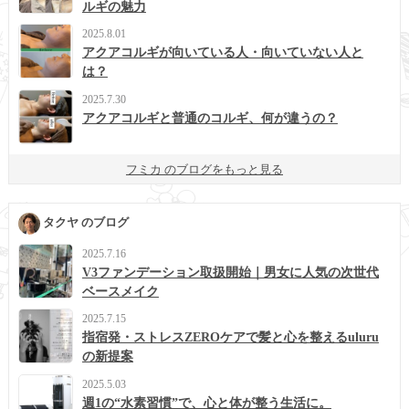
ルギの魅力
2025.8.01
アクアコルギが向いている人・向いていない人と
は？
2025.7.30
アクアコルギと普通のコルギ、何が違うの？
フミカ のブログをもっと見る
タクヤ のブログ
2025.7.16
V3ファンデーション取扱開始｜男女に人気の次世代
ベースメイク
2025.7.15
指宿発・ストレスZEROケアで髪と心を整えるuluru
の新提案
2025.5.03
週1の“水素習慣”で、心と体が整う生活に。