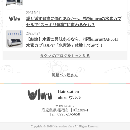
2025.5.01
繰り返す頭痛に悩むあなたへ。指宿uluruの水素カプ
セルで“スッキリ体質”に変わるかも？
2025.4.27
【結論】水素に興味あるなら、指宿uluruのAP35H
水素カプセルで「水素浴」体験してみて！
タクヤ のブログをもっと見る
風船パン屋さん
Hair station
uluru ウルル
〒891-0402
鹿児島県 指宿市 十町2389-1
Tel : 0993-23-5658
Copyright © 2026 Hair station uluru All Rights Reserved.