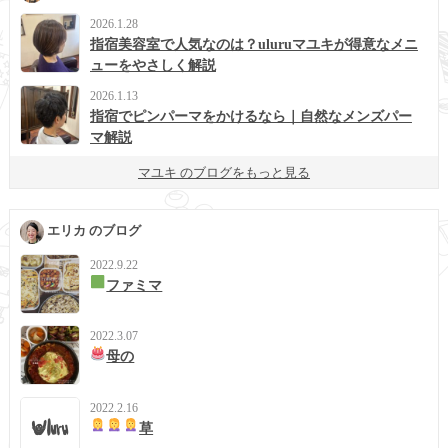
2026.1.28
指宿美容室で人気なのは？uluruマユキが得意なメニ
ューをやさしく解説
2026.1.13
指宿でピンパーマをかけるなら｜自然なメンズパー
マ解説
マユキ のブログをもっと見る
エリカ のブログ
2022.9.22
ファミマ
2022.3.07
母の
2022.2.16
草