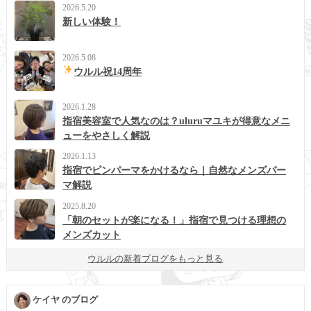
2026.5.20
新しい体験！
2026.5.08
ウルル祝14周年
2026.1.28
指宿美容室で人気なのは？uluruマユキが得意なメニ
ューをやさしく解説
2026.1.13
指宿でピンパーマをかけるなら｜自然なメンズパー
マ解説
2025.8.20
「朝のセットが楽になる！」指宿で見つける理想の
メンズカット
ウルルの新着ブログをもっと見る
ケイヤ のブログ