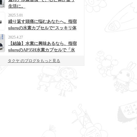
生活に。
2025.5.01
繰り返す頭痛に悩むあなたへ。指宿
uluruの水素カプセルで“スッキリ体
質”に変わるかも？
2025.4.27
【結論】水素に興味あるなら、指宿
uluruのAP35H水素カプセルで「水
素浴」体験してみて！
タクヤ のブログをもっと見る