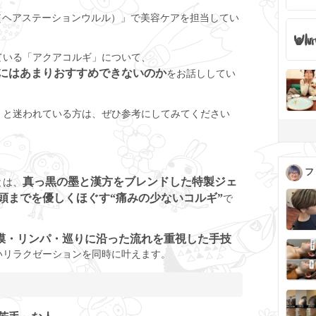
 uluru（ヘアステーションウルル）」で美容ケアを担当してい
ている「アクアコルギ」について、
にはあまりおすすめできないのか
をお話ししてい
」と迷われている方は、ぜひ参考にしてみてください
フ
真っ黒の墨と漢方をブレンドした特製ジェ
とは、
頭までを優しくほぐす“痛みの少ないコルギ”
で
膜・リンパ・巡りに沿った流れを重視した手技
いリラクゼーションを同時に叶えます。