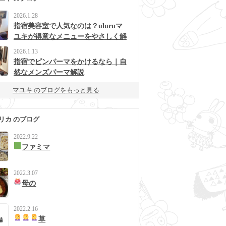
2026.1.28
指宿美容室で人気なのは？uluruマ
ユキが得意なメニューをやさしく解
説
2026.1.13
指宿でピンパーマをかけるなら｜自
然なメンズパーマ解説
マユキ のブログをもっと見る
リカ のブログ
2022.9.22
ファミマ
2022.3.07
母の
2022.2.16
草