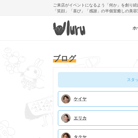
ご来店がイベントになるよう「何か」を創り続
「笑顔」「喜び」「感謝」の半個室癒しの美容
ホ
ブログ
スタ
ケイヤ
エリカ
タクヤ