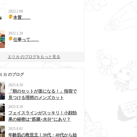
2022.2.08
本質……
2022.1.29
仕事って……
エリカ のブログをもっと見る
ミカ のブログ
2025.8.20
「朝のセットが楽になる！」指宿で
見つける理想のメンズカット
2025.8.10
フェイスラインがスッキリ！小顔効
果の秘密は“筋膜×水分”にあり？
2025.8.02
年齢肌の救世主！30代・40代から始