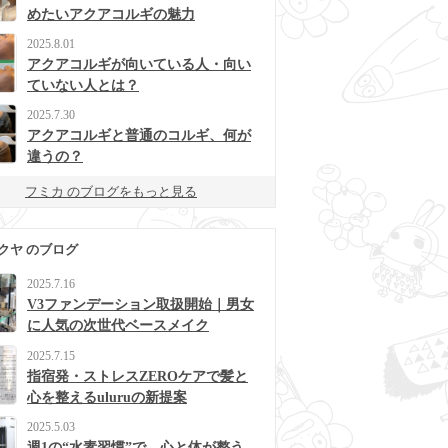
めたいアクアコルギの魅力
2025.8.01
アクアコルギが向いている人・向い
ていない人とは？
2025.7.30
アクアコルギと普通のコルギ、何が
違うの？
フミカ のブログをもっと見る
クヤ のブログ
2025.7.16
V3ファンデーション取扱開始｜男女
に人気の次世代ベースメイク
2025.7.15
指宿発・ストレスZEROケアで髪と
心を整えるuluruの新提案
2025.5.03
週1の“水素習慣”で、心と体が整う