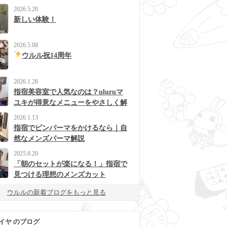
2026.5.20
新しい体験！
2026.5.08
ウルル祝14周年
2026.1.28
指宿美容室で人気なのは？uluruマ
ユキが得意なメニューをやさしく解
説
2026.1.13
指宿でピンパーマをかけるなら｜自
然なメンズパーマ解説
2025.8.20
「朝のセットが楽になる！」指宿で
見つける理想のメンズカット
ウルルの新着ブログをもっと見る
イヤ のブログ