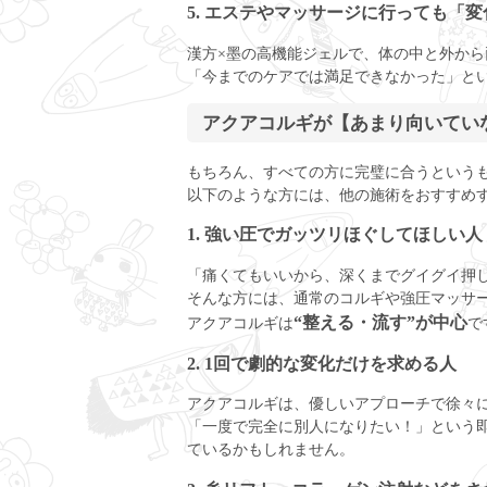
5. エステやマッサージに行っても「
漢方×墨の高機能ジェルで、体の中と外か
「今までのケアでは満足できなかった」と
アクアコルギが【あまり向いてい
もちろん、すべての方に完璧に合うという
以下のような方には、他の施術をおすすめ
1. 強い圧でガッツリほぐしてほしい人
「痛くてもいいから、深くまでグイグイ押
そんな方には、通常のコルギや強圧マッサ
“整える・流す”が中心
アクアコルギは
で
2. 1回で劇的な変化だけを求める人
アクアコルギは、優しいアプローチで徐々
「一度で完全に別人になりたい！」という
ているかもしれません。