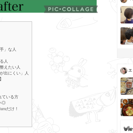
苦手」な人
いる人
を整えたい人
エ
化が出にくい」人
】
されている方
い◎
uruだけ！