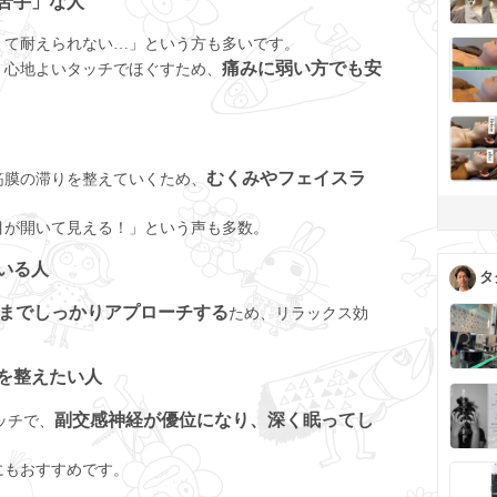
は苦手」な人
くて耐えられない…」という方も多いです。
痛みに弱い方でも安
、心地よいタッチでほぐすため、
むくみやフェイスラ
筋膜の滞りを整えていくため、
目が開いて見える！」という声も多数。
ている人
タ
までしっかりアプローチする
ため、リラックス効
。
経を整えたい人
副交感神経が優位になり、深く眠ってし
ッチで、
にもおすすめです。