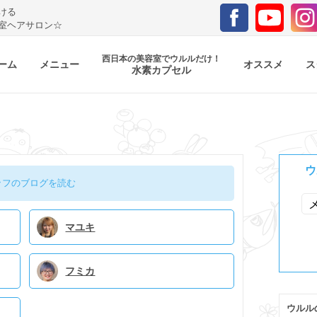
ける
室ヘアサロン☆
西日本の美容室でウルルだけ！
ーム
メニュー
オススメ
ス
水素カプセル
ウ
ッフのブログを読む
マユキ
フミカ
ウルル