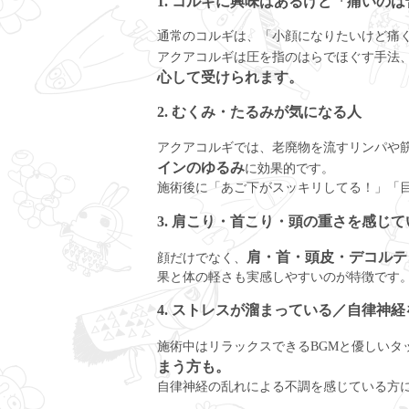
1. コルギに興味はあるけど「痛いの
通常のコルギは、「小顔になりたいけど痛
アクアコルギは圧を指のはらでほぐす手法
心して受けられます。
2. むくみ・たるみが気になる人
アクアコルギでは、老廃物を流すリンパや
インのゆるみ
に効果的です。
施術後に「あご下がスッキリしてる！」「
3. 肩こり・首こり・頭の重さを感じ
肩・首・頭皮・デコルテ
顔だけでなく、
果と体の軽さも実感しやすいのが特徴です
4. ストレスが溜まっている／自律神
施術中はリラックスできるBGMと優しいタ
まう方も。
自律神経の乱れによる不調を感じている方