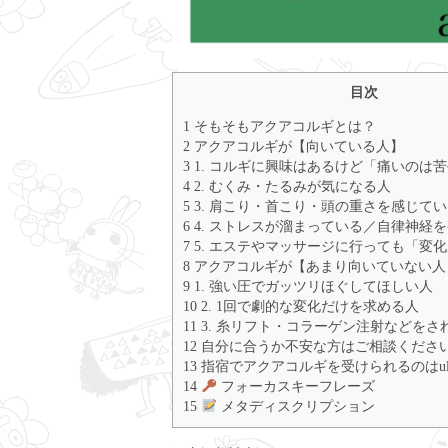
目次
1 そもそもアクアコルギとは？
2 アクアコルギが【向いている人】
3 1. コルギに興味はあるけど「痛いのは
4 2. むくみ・たるみが気になる人
5 3. 肩こり・首こり・頭の重さを感じて
6 4. ストレスが溜まっている／自律神経
7 5. エステやマッサージに行っても「変
8 アクアコルギが【あまり向いていない人
9 1. 強い圧でガッツリほぐしてほしい人
10 2. 1回で劇的な変化だけを求める人
11 3. 糸リフト・コラーゲン注射などを
12 自分に合うか不安な方はご相談くださ
13 指宿でアクアコルギを受けられるのはul
14
フォーカスキーフレーズ
15
メタディスクリプション