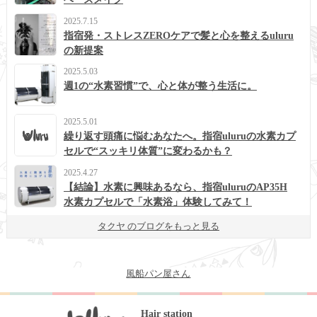
2025.7.15
指宿発・ストレスZEROケアで髪と心を整えるuluru
の新提案
2025.5.03
週1の“水素習慣”で、心と体が整う生活に。
2025.5.01
繰り返す頭痛に悩むあなたへ。指宿uluruの水素カプ
セルで“スッキリ体質”に変わるかも？
2025.4.27
【結論】水素に興味あるなら、指宿uluruのAP35H
水素カプセルで「水素浴」体験してみて！
タクヤ のブログをもっと見る
風船パン屋さん
Hair station