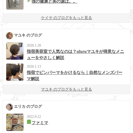
僕の健康と美の源は。。
ケイヤ のブログをもっと見る
マユキ のブログ
2026.1.28
指宿美容室で人気なのは？uluruマユキが得意なメニ
ューをやさしく解説
2026.1.13
指宿でピンパーマをかけるなら｜自然なメンズパー
マ解説
マユキ のブログをもっと見る
エリカ のブログ
2022.9.22
ファミマ