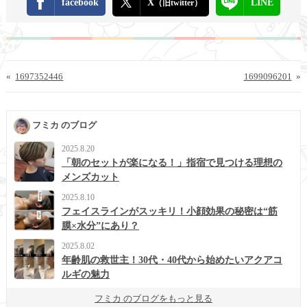
facebook
X
LINE
（旧twitter）
«
1697352446
1699096201
»
フミカ のブログ
2025.8.20
「朝のセットが楽になる！」指宿で見つける理想の
メンズカット
2025.8.10
フェイスラインがスッキリ！小顔効果の秘密は“筋
膜×水分”にあり？
2025.8.02
年齢肌の救世主！30代・40代から始めたいアクアコ
ルギの魅力
フミカ のブログをもっと見る