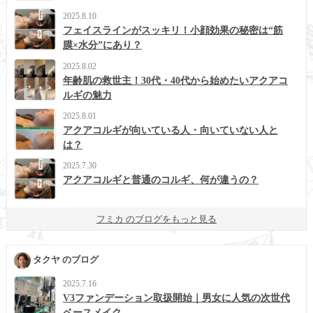
2025.8.10
フェイスラインがスッキリ！小顔効果の秘密は“筋
膜×水分”にあり？
2025.8.02
年齢肌の救世主！30代・40代から始めたいアクアコ
ルギの魅力
2025.8.01
アクアコルギが向いている人・向いていない人と
は？
2025.7.30
アクアコルギと普通のコルギ、何が違うの？
フミカ のブログをもっと見る
タクヤ のブログ
2025.7.16
V3ファンデーション取扱開始｜男女に人気の次世代
ベースメイク