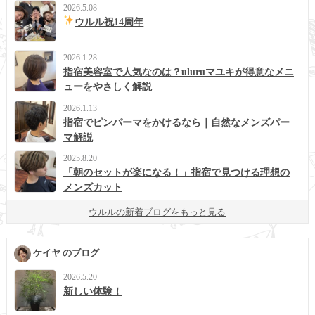
2026.5.08
ウルル祝14周年
2026.1.28
指宿美容室で人気なのは？uluruマユキが得意なメニ
ューをやさしく解説
2026.1.13
指宿でピンパーマをかけるなら｜自然なメンズパー
マ解説
2025.8.20
「朝のセットが楽になる！」指宿で見つける理想の
メンズカット
ウルルの新着ブログをもっと見る
ケイヤ のブログ
2026.5.20
新しい体験！