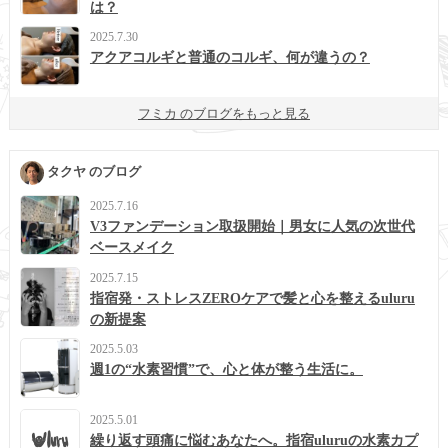
は？
2025.7.30
アクアコルギと普通のコルギ、何が違うの？
フミカ のブログをもっと見る
タクヤ のブログ
2025.7.16
V3ファンデーション取扱開始｜男女に人気の次世代
ベースメイク
2025.7.15
指宿発・ストレスZEROケアで髪と心を整えるuluru
の新提案
2025.5.03
週1の“水素習慣”で、心と体が整う生活に。
2025.5.01
繰り返す頭痛に悩むあなたへ。指宿uluruの水素カプ