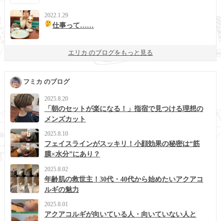
2022.1.29
仕事って……
エリカ のブログをもっと見る
フミカ のブログ
2025.8.20
「朝のセットが楽になる！」指宿で見つける理想の
メンズカット
2025.8.10
フェイスラインがスッキリ！小顔効果の秘密は“筋
膜×水分”にあり？
2025.8.02
年齢肌の救世主！30代・40代から始めたいアクアコ
ルギの魅力
2025.8.01
アクアコルギが向いている人・向いていない人と