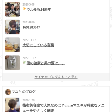
2026.5.08
ウルル祝14周年
2023.8.06
1691283647
2022.11.17
大切にしている言葉
2022.10.12
僕の健康と美の源は。。
ケイヤ のブログをもっと見る
マユキ のブログ
2026.1.28
指宿美容室で人気なのは？uluruマユキが得意なメニ
ューをやさしく解説