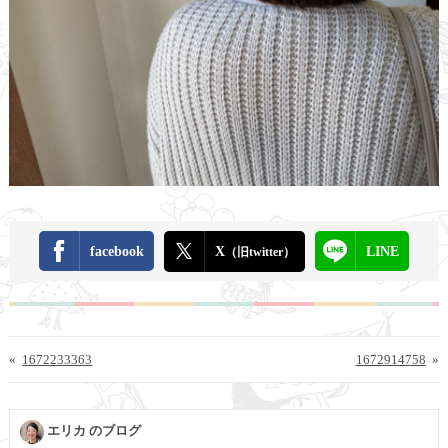
facebook
X
LINE
（旧twitter）
«
1672233363
1672914758
»
エリカ のブログ