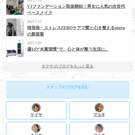
2025.7.16
V3ファンデーション取扱開始｜男女に人気の次世代
ベースメイク
2025.7.15
指宿発・ストレスZEROケアで髪と心を整えるuluru
の新提案
2025.5.03
週1の“水素習慣”で、心と体が整う生活に。
タクヤ のブログをもっと見る
スタッフのブログを読む
ケイヤ
マユキ