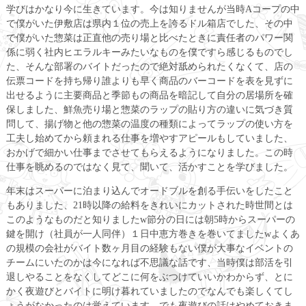
学びはかなり今に生きています。今は知りませんが当時Aコープの中
で僕がいた伊敷店は県内１位の売上を誇るドル箱店でした、その中
で僕がいた惣菜は正直他の売り場と比べたときに責任者のパワー関
係に弱く社内ヒエラルキーみたいなものを僕ですら感じるものでし
た、そんな部署のバイトだったので絶対舐められたくなくて、店の
伝票コードを持ち帰り誰よりも早く商品のバーコードを表を見ずに
出せるように主要商品と季節もの商品を暗記して自分の居場所を確
保しました、鮮魚売り場と惣菜のラップの貼り方の違いに気づき質
問して、揚げ物と他の惣菜の温度の種類によってラップの使い方を
工夫し始めてから頼まれる仕事を増やすアピールもしていました、
おかげで細かい仕事までさせてもらえるようになりました。この時
仕事を眺めるのではなく見て、聞いて、活かすことを学びました。
年末はスーパーに泊まり込んでオードブルを創る手伝いをしたこと
もありました、21時以降の給料をきれいにカットされた時世間とは
このようなものだと知りましたw節分の日には朝5時からスーパーの
鍵を開け（社員が一人同伴）１日中恵方巻きを巻いてましたwよくあ
の規模の会社がバイト数ヶ月目の経験もない僕が大事なイベントの
チームにいたのかは今になれば不思議な話です、当時僕は部活を引
退しやることをなくしてどこに何をぶつけていいかわからず、とに
かく夜遊びとバイトに明け暮れていましたのでなんでも楽しくてし
ょうがなかったのは覚えています、でも夜遊びの話はやめておきま