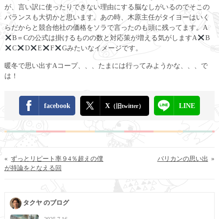
が、言い訳に使ったりできない理由にする脳なしがいるのでそこの
バランスも大切かと思います。あの時、木原主任がタイヨーはいく
らだからと競合他社の価格をソラで言ったのも頭に残ってます。A
B＝Cの公式は掛けるものの数と対応策が増える気がしますA
B
C
D
E
F
Gみたいなイメージです。
暖冬で思い出すAコープ、、、たまには行ってみようかな、、、で
は！
facebook
X
LINE
（旧twitter）
«
ずっとリピート率９4％超えの僕
バリカンの思い出
»
が持論をとなえる回
タクヤ のブログ