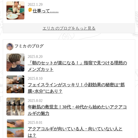
2022.1.29
仕事って……
エリカ のブログをもっと見る
フミカ のブログ
2025.8.20
「朝のセットが楽になる！」指宿で見つける理想の
メンズカット
2025.8.10
フェイスラインがスッキリ！小顔効果の秘密は“筋
膜×水分”にあり？
2025.8.02
年齢肌の救世主！30代・40代から始めたいアクアコ
ルギの魅力
2025.8.01
アクアコルギが向いている人・向いていない人と
は？