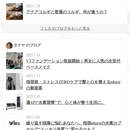
2025.7.30
アクアコルギと普通のコルギ、何が違うの？
フミカ のブログをもっと見る
タクヤ のブログ
2025.7.16
V3ファンデーション取扱開始｜男女に人気の次世代
ベースメイク
2025.7.15
指宿発・ストレスZEROケアで髪と心を整えるuluru
の新提案
2025.5.03
週1の“水素習慣”で、心と体が整う生活に。
2025.5.01
繰り返す頭痛に悩むあなたへ。指宿uluruの水素カプ
セルで“スッキリ体質”に変わるかも？