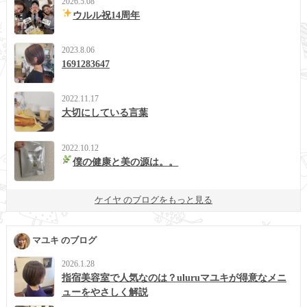
2026.5.08
ウルル祝14周年
2023.8.06
1691283647
2022.11.17
大切にしている言葉
2022.10.12
僕の健康と美の源は。。
ケイヤ のブログをもっと見る
マユキ のブログ
2026.1.28
指宿美容室で人気なのは？uluruマユキが得意なメニ
ューをやさしく解説