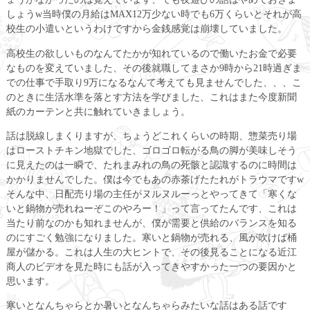
しょうw当時僕の月給はMAX12万少ない時でも6万くらいとそれが高
校生の小遣いというわけですから金銭感覚は崩壊していました。
高校生の欲しいものなんてたかが知れているので働いたお金で必要
なものを変えていました、その後就職してまさか9時から21時過ぎま
での仕事で手取り9万になるなんて考えても見ませんでした、、、こ
のときに生活水準を落とす方法を学びました、これはまた今度新聞
紙のカーテンと共に触れていきましょう。
話は脱線しまくりますが、ちょうどこれくらいの時期、惣菜売り場
はローストチキン地獄でした、ゴロゴロ転がる鳥の脚が美味しそう
に見えたのは一瞬で、たれまみれの鳥の死骸と認識するのに時間は
かかりませんでした。僕は今でもあの赤茶げたたれがトラウマですw
そんな中、日配売り場の主任がヌルヌルーっとやってきて「寒くな
いと鍋物が売れねーぞこのやろー！」って言ってたんです、これは
当たり前なのかも知れませんが、僕が需要と供給のバランスを知る
のにすごく勉強になりました。寒いと鍋物が売れる、風が吹けば桶
屋が儲かる。これは人生の大ヒントで、その後見ることになる近江
商人のビデオを見た時にも話が入ってきやすかった一つの要因かと
思います。
寒いとなんちゃらとか暑いとなんちゃらみたいな話はある話です