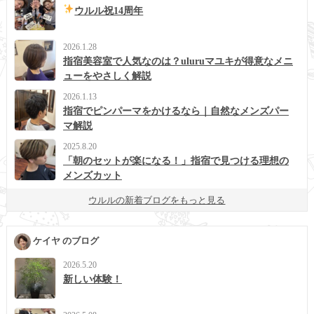
ウルル祝14周年
2026.1.28
指宿美容室で人気なのは？uluruマユキが得意なメニ
ューをやさしく解説
2026.1.13
指宿でピンパーマをかけるなら｜自然なメンズパー
マ解説
2025.8.20
「朝のセットが楽になる！」指宿で見つける理想の
メンズカット
ウルルの新着ブログをもっと見る
ケイヤ のブログ
2026.5.20
新しい体験！