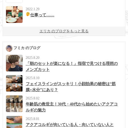
2022.1.29
仕事って……
エリカ のブログをもっと見る
フミカ のブログ
2025.8.20
「朝のセットが楽になる！」指宿で見つける理想の
メンズカット
2025.8.10
フェイスラインがスッキリ！小顔効果の秘密は“筋
膜×水分”にあり？
2025.8.02
年齢肌の救世主！30代・40代から始めたいアクアコ
ルギの魅力
2025.8.01
アクアコルギが向いている人・向いていない人と