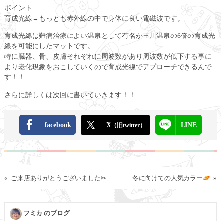
ポイント
育成光線→もっとも赤外線の中で身体に良い電磁波です。
育成光線は難病治療によい温泉として有名か玉川温泉の6倍の育成光
線を可能にしたマットです。
特に臓器、骨、皮膚それぞれに周波数があり周波数が低下する事に
より老化現象をおこしていくので育成光線でアプローチできるんで
す！！
さらに詳しくは次回に書いていきます！！
facebook
X
LINE
（旧twitter）
«
ご来店ありがとうございました✂︎
冬に向けての人気カラー
»
フミカ のブログ