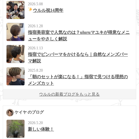
2026.5.08
ウルル祝14周年
2026.1.28
指宿美容室で人気なのは？uluruマユキが得意なメニ
ューをやさしく解説
2026.1.13
指宿でピンパーマをかけるなら｜自然なメンズパー
マ解説
2025.8.20
「朝のセットが楽になる！」指宿で見つける理想の
メンズカット
ウルルの新着ブログをもっと見る
ケイヤ のブログ
2026.5.20
新しい体験！