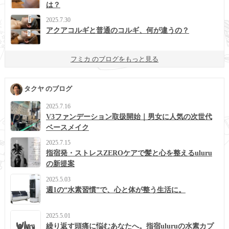
は？
2025.7.30
アクアコルギと普通のコルギ、何が違うの？
フミカ のブログをもっと見る
タクヤ のブログ
2025.7.16
V3ファンデーション取扱開始｜男女に人気の次世代
ベースメイク
2025.7.15
指宿発・ストレスZEROケアで髪と心を整えるuluru
の新提案
2025.5.03
週1の“水素習慣”で、心と体が整う生活に。
2025.5.01
繰り返す頭痛に悩むあなたへ。指宿uluruの水素カプ