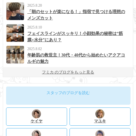
2025.8.20
「朝のセットが楽になる！」指宿で見つける理想の
メンズカット
2025.8.10
フェイスラインがスッキリ！小顔効果の秘密は“筋
膜×水分”にあり？
2025.8.02
年齢肌の救世主！30代・40代から始めたいアクアコ
ルギの魅力
フミカ のブログをもっと見る
スタッフのブログを読む
ケイヤ
マユキ