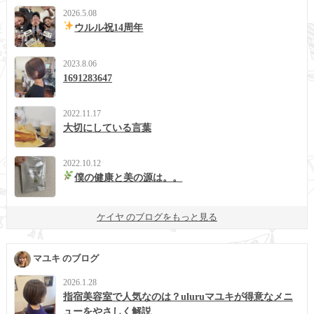
2026.5.08
ウルル祝14周年
2023.8.06
1691283647
2022.11.17
大切にしている言葉
2022.10.12
僕の健康と美の源は。。
ケイヤ のブログをもっと見る
マユキ のブログ
2026.1.28
指宿美容室で人気なのは？uluruマユキが得意なメニ
ューをやさしく解説