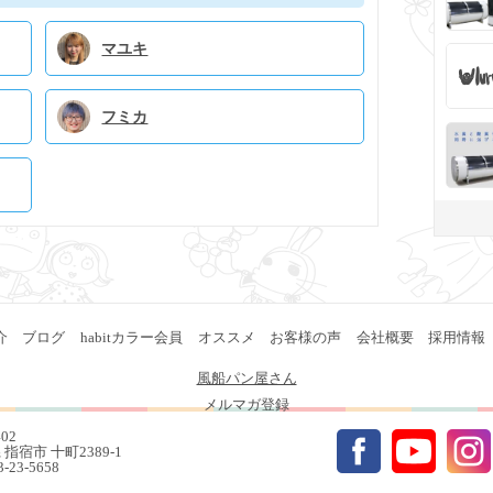
マユキ
フミカ
介
ブログ
habitカラー会員
オススメ
お客様の声
会社概要
採用情報
風船パン屋さん
メルマガ登録
402
指宿市 十町2389-1
93-23-5658