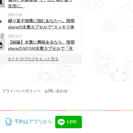
生活に。
2025.5.01
繰り返す頭痛に悩むあなたへ。指宿
uluruの水素カプセルで“スッキリ体
質”に変わるかも？
2025.4.27
【結論】水素に興味あるなら、指宿
uluruのAP35H水素カプセルで「水
素浴」体験してみて！
タクヤ のブログをもっと見る
プライバシーポリシー
お問い合わせ
予約はアプリから
LINE