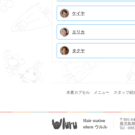
ケイヤ
エリカ
タクヤ
水素カプセル
メニュー
スタッフ紹
〒891-0
Hair station
鹿児島県 
uluru ウルル
Tel : 09