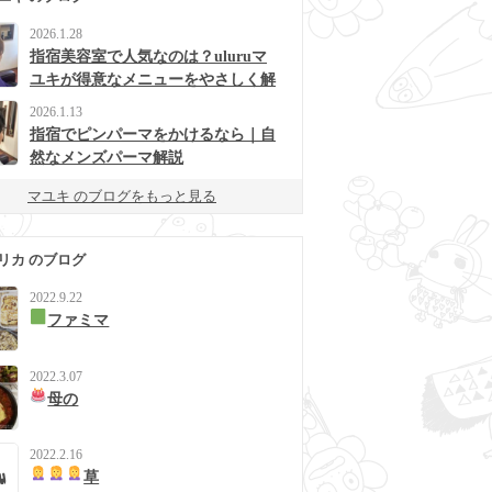
2026.1.28
指宿美容室で人気なのは？uluruマ
ユキが得意なメニューをやさしく解
説
2026.1.13
指宿でピンパーマをかけるなら｜自
然なメンズパーマ解説
マユキ のブログをもっと見る
リカ のブログ
2022.9.22
ファミマ
2022.3.07
母の
2022.2.16
草