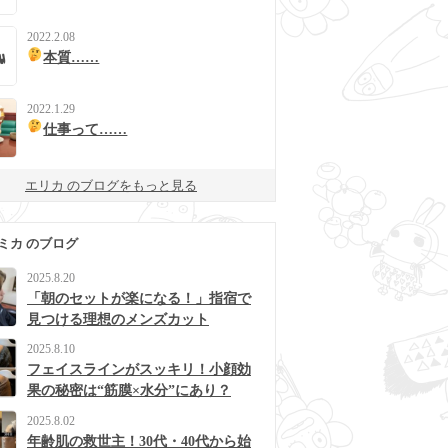
2022.2.08
本質……
2022.1.29
仕事って……
エリカ のブログをもっと見る
ミカ のブログ
2025.8.20
「朝のセットが楽になる！」指宿で
見つける理想のメンズカット
2025.8.10
フェイスラインがスッキリ！小顔効
果の秘密は“筋膜×水分”にあり？
2025.8.02
年齢肌の救世主！30代・40代から始