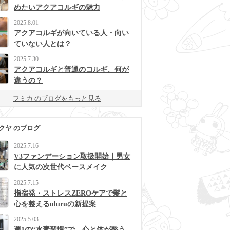
めたいアクアコルギの魅力
2025.8.01
アクアコルギが向いている人・向い
ていない人とは？
2025.7.30
アクアコルギと普通のコルギ、何が
違うの？
フミカ のブログをもっと見る
クヤ のブログ
2025.7.16
V3ファンデーション取扱開始｜男女
に人気の次世代ベースメイク
2025.7.15
指宿発・ストレスZEROケアで髪と
心を整えるuluruの新提案
2025.5.03
週1の“水素習慣”で、心と体が整う