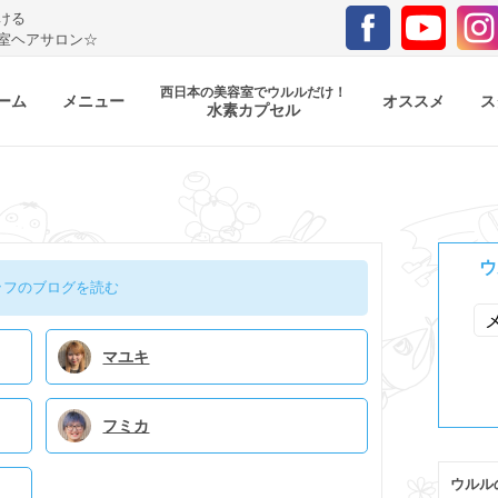
ける
室ヘアサロン☆
西日本の美容室でウルルだけ！
ーム
メニュー
オススメ
ス
水素カプセル
ウ
ッフのブログを読む
マユキ
フミカ
ウルル