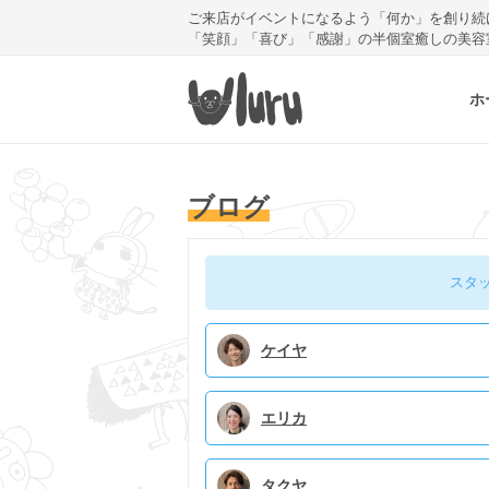
ご来店がイベントになるよう「何か」を創り続
「笑顔」「喜び」「感謝」の半個室癒しの美容
ホ
ブログ
スタ
ケイヤ
エリカ
タクヤ