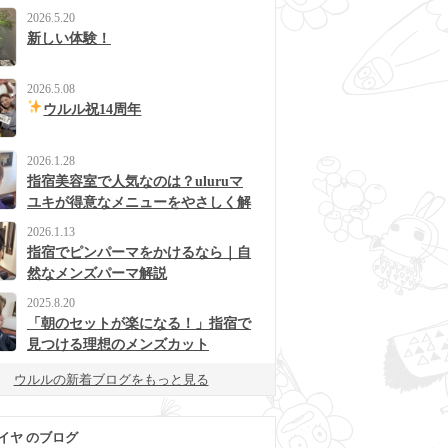
2026.5.20
新しい体験！
2026.5.08
ウルル祝14周年
2026.1.28
指宿美容室で人気なのは？uluruマ
ユキが得意なメニューをやさしく解
説
2026.1.13
指宿でピンパーマをかけるなら｜自
然なメンズパーマ解説
2025.8.20
「朝のセットが楽になる！」指宿で
見つける理想のメンズカット
ウルルの新着ブログをもっと見る
イヤ のブログ