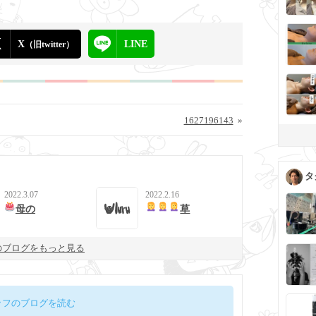
X
LINE
（旧twitter）
1627196143
»
タ
2022.3.07
2022.2.16
母の
草
のブログをもっと見る
ッフのブログを読む