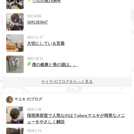
ウルル祝14周年
2023.8.06
1691283647
2022.11.17
大切にしている言葉
2022.10.12
僕の健康と美の源は。。
ケイヤ のブログをもっと見る
マユキ のブログ
2026.1.28
指宿美容室で人気なのは？uluruマユキが得意なメニ
ューをやさしく解説
2026.1.13