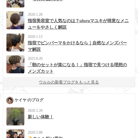
2026.1.28
指宿美容室で人気なのは？uluruマユキが得意なメニ
ューをやさしく解説
2026.1.13
指宿でピンパーマをかけるなら｜自然なメンズパー
マ解説
2025.8.20
「朝のセットが楽になる！」指宿で見つける理想の
メンズカット
ウルルの新着ブログをもっと見る
ケイヤ のブログ
2026.5.20
新しい体験！
2026.5.08