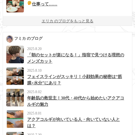
仕事って……
エリカ のブログをもっと見る
フミカ のブログ
2025.8.20
「朝のセットが楽になる！」指宿で見つける理想の
メンズカット
2025.8.10
フェイスラインがスッキリ！小顔効果の秘密は“筋
膜×水分”にあり？
2025.8.02
年齢肌の救世主！30代・40代から始めたいアクアコ
ルギの魅力
2025.8.01
アクアコルギが向いている人・向いていない人と
は？
2025.7.30