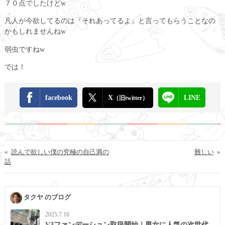
７０点でしたけどw
凡人が今欲してるのは『それあってるよ』と言ってもらうことなの
かもしれませんねw
弱虫ですねw
では！
facebook
X
LINE
（旧twitter）
«
読んで欲しい僕の究極の自己満の
難しい
»
話
タクヤ のブログ
2025.7.16
V3ファンデーション取扱開始｜男女に人気の次世代