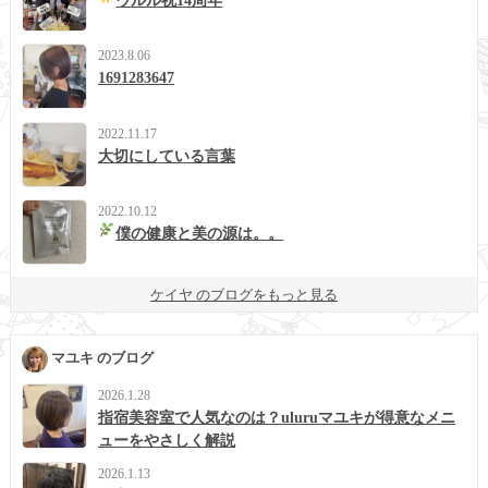
ウルル祝14周年
2023.8.06
1691283647
2022.11.17
大切にしている言葉
2022.10.12
僕の健康と美の源は。。
ケイヤ のブログをもっと見る
マユキ のブログ
2026.1.28
指宿美容室で人気なのは？uluruマユキが得意なメニ
ューをやさしく解説
2026.1.13