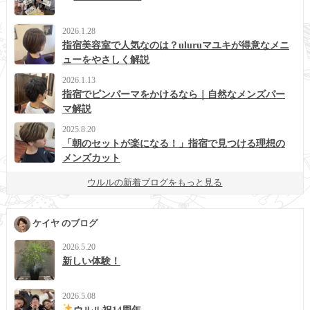
2026.1.28
指宿美容室で人気なのは？uluruマユキが得意なメニ
ューをやさしく解説
2026.1.13
指宿でピンパーマをかけるなら｜自然なメンズパー
マ解説
2025.8.20
「朝のセットが楽になる！」指宿で見つける理想の
メンズカット
ウルルの新着ブログをもっと見る
ケイヤ のブログ
2026.5.20
新しい体験！
2026.5.08