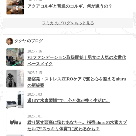
アクアコルギと普通のコルギ、何が違うの？
フミカ のブログをもっと見る
タクヤ のブログ
2025.7.16
V3ファンデーション取扱開始｜男女に人気の次世代
ベースメイク
2025.7.15
指宿発・ストレスZEROケアで髪と心を整えるuluru
の新提案
2025.5.03
週1の“水素習慣”で、心と体が整う生活に。
2025.5.01
繰り返す頭痛に悩むあなたへ。指宿uluruの水素カプ
セルで“スッキリ体質”に変わるかも？