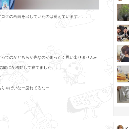
ブログの画面を出していたのは覚えています、、、
てってのがどちらが先なのかまったく思い出せませんw
つの間にか移動して寝てました、、、
て
ありやばいなー疲れてるなー
マ