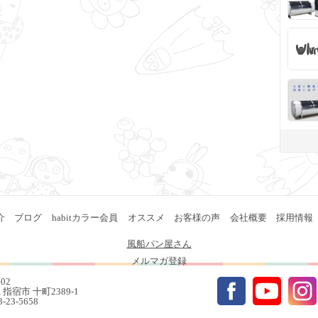
介
ブログ
habitカラー会員
オススメ
お客様の声
会社概要
採用情報
風船パン屋さん
メルマガ登録
402
指宿市 十町2389-1
93-23-5658