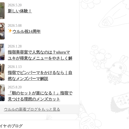
2026.5.20
新しい体験！
2026.5.08
ウルル祝14周年
2026.1.28
指宿美容室で人気なのは？uluruマ
ユキが得意なメニューをやさしく解
説
2026.1.13
指宿でピンパーマをかけるなら｜自
然なメンズパーマ解説
2025.8.20
「朝のセットが楽になる！」指宿で
見つける理想のメンズカット
ウルルの新着ブログをもっと見る
イヤ のブログ