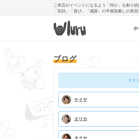
ご来店がイベントになるよう「何か」を創り続
「笑顔」「喜び」「感謝」の半個室癒しの美容
ホ
ブログ
スタ
ケイヤ
エリカ
タクヤ