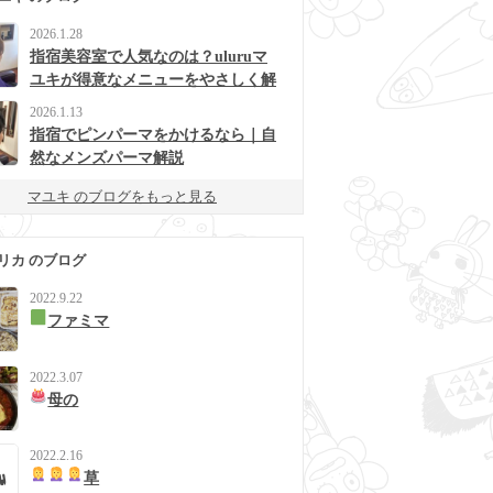
2026.1.28
指宿美容室で人気なのは？uluruマ
ユキが得意なメニューをやさしく解
説
2026.1.13
指宿でピンパーマをかけるなら｜自
然なメンズパーマ解説
マユキ のブログをもっと見る
リカ のブログ
2022.9.22
ファミマ
2022.3.07
母の
2022.2.16
草