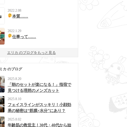
2022.2.08
本質……
2022.1.29
仕事って……
エリカ のブログをもっと見る
ミカ のブログ
2025.8.20
「朝のセットが楽になる！」指宿で
見つける理想のメンズカット
2025.8.10
フェイスラインがスッキリ！小顔効
果の秘密は“筋膜×水分”にあり？
2025.8.02
年齢肌の救世主！30代・40代から始