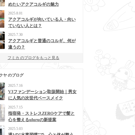
めたいアクアコルギの魅力
2025.8.01
アクアコルギが向いている人・向い
ていない人とは？
2025.7.30
アクアコルギと普通のコルギ、何が
違うの？
フミカ のブログをもっと見る
クヤ のブログ
2025.7.16
V3ファンデーション取扱開始｜男女
に人気の次世代ベースメイク
2025.7.15
指宿発・ストレスZEROケアで髪と
心を整えるuluruの新提案
2025.5.03
週1の“水素習慣”で、心と体が整う