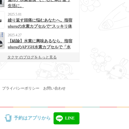
生活に。
2025.5.01
繰り返す頭痛に悩むあなたへ。指宿
uluruの水素カプセルで“スッキリ体
質”に変わるかも？
2025.4.27
【結論】水素に興味あるなら、指宿
uluruのAP35H水素カプセルで「水
素浴」体験してみて！
タクヤ のブログをもっと見る
プライバシーポリシー
お問い合わせ
予約はアプリから
LINE