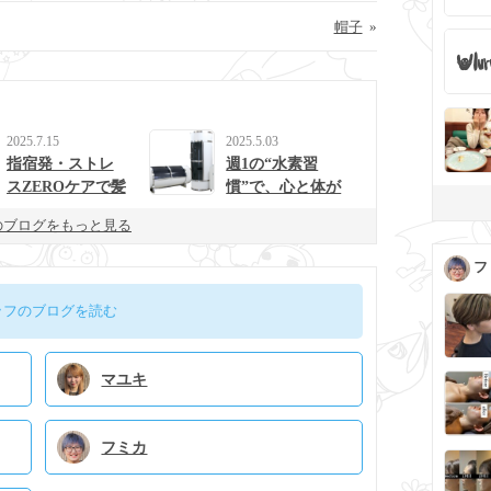
帽子
»
2025.7.15
2025.5.03
指宿発・ストレ
週1の“水素習
スZEROケアで髪
慣”で、心と体が
と心を整えるulur
整う生活に。
のブログをもっと見る
uの新提案
フ
ッフのブログを読む
マユキ
フミカ