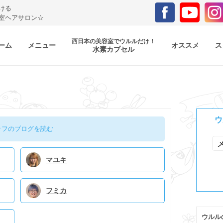
ける
室ヘアサロン☆
西日本の美容室でウルルだけ！
ーム
メニュー
オススメ
ス
水素カプセル
ウ
ッフのブログを読む
マユキ
フミカ
ウルル