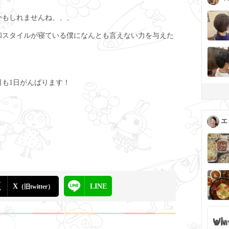
かもしれませんね、、、
和スタイルが寝ている僕になんとも言えない力を与えた
も1日がんばります！
エ
X
LINE
（旧twitter）