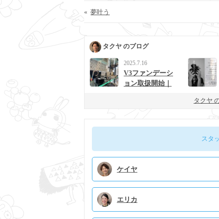
«
夢叶う
タクヤ のブログ
2025.7.16
V3ファンデーシ
ョン取扱開始｜
男女に人気の次
タクヤ 
世代ベースメイ
ク
スタ
ケイヤ
エリカ