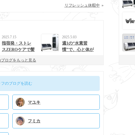
リフレッシュ休暇中
»
2025.7.15
2025.5.03
指宿発・ストレ
週1の“水素習
スZEROケアで髪
慣”で、心と体が
と心を整えるulur
整う生活に。
のブログをもっと見る
uの新提案
ッフのブログを読む
マユキ
フミカ