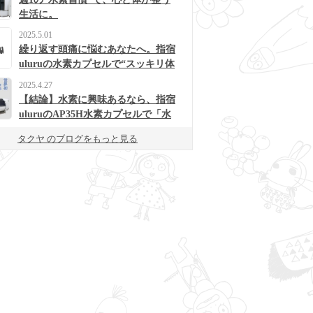
生活に。
2025.5.01
繰り返す頭痛に悩むあなたへ。指宿
uluruの水素カプセルで“スッキリ体
質”に変わるかも？
2025.4.27
【結論】水素に興味あるなら、指宿
uluruのAP35H水素カプセルで「水
素浴」体験してみて！
タクヤ のブログをもっと見る