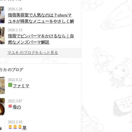
2026.1.28
指宿美容室で人気なのは？uluruマ
ユキが得意なメニューをやさしく解
説
2026.1.13
指宿でピンパーマをかけるなら｜自
然なメンズパーマ解説
マユキ のブログをもっと見る
リカ のブログ
2022.9.22
ファミマ
2022.3.07
母の
2022.2.16
草