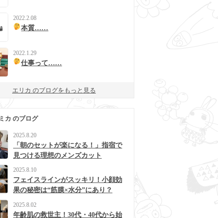
2022.2.08
本質……
2022.1.29
仕事って……
エリカ のブログをもっと見る
ミカ のブログ
2025.8.20
「朝のセットが楽になる！」指宿で
見つける理想のメンズカット
2025.8.10
フェイスラインがスッキリ！小顔効
果の秘密は“筋膜×水分”にあり？
2025.8.02
年齢肌の救世主！30代・40代から始