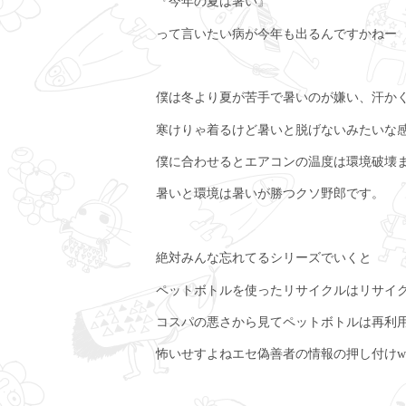
『今年の夏は暑い』
って言いたい病が今年も出るんですかねー
僕は冬より夏が苦手で暑いのが嫌い、汗か
寒けりゃ着るけど暑いと脱げないみたいな
僕に合わせるとエアコンの温度は環境破壊
暑いと環境は暑いが勝つクソ野郎です。
絶対みんな忘れてるシリーズでいくと
ペットボトルを使ったリサイクルはリサイ
コスパの悪さから見てペットボトルは再利
怖いせすよねエセ偽善者の情報の押し付けw