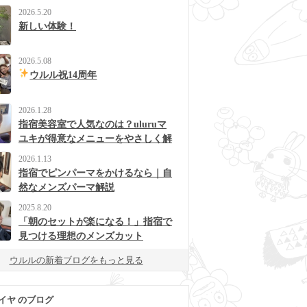
2026.5.20
新しい体験！
2026.5.08
ウルル祝14周年
2026.1.28
指宿美容室で人気なのは？uluruマ
ユキが得意なメニューをやさしく解
説
2026.1.13
指宿でピンパーマをかけるなら｜自
然なメンズパーマ解説
2025.8.20
「朝のセットが楽になる！」指宿で
見つける理想のメンズカット
ウルルの新着ブログをもっと見る
イヤ のブログ