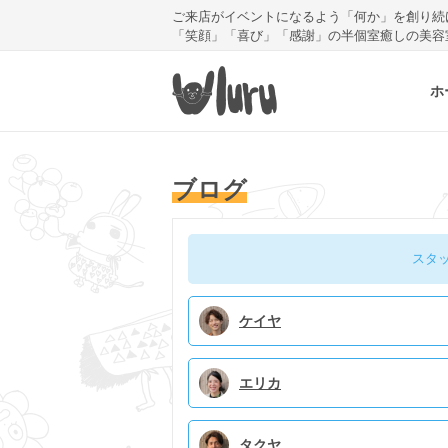
ご来店がイベントになるよう「何か」を創り続
「笑顔」「喜び」「感謝」の半個室癒しの美容
ホ
ブログ
スタ
ケイヤ
エリカ
タクヤ