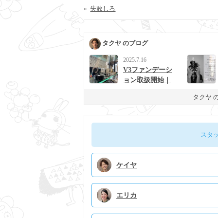
«
失敗しろ
タクヤ のブログ
2025.7.16
V3ファンデーシ
ョン取扱開始｜
男女に人気の次
タクヤ 
世代ベースメイ
ク
スタ
ケイヤ
エリカ