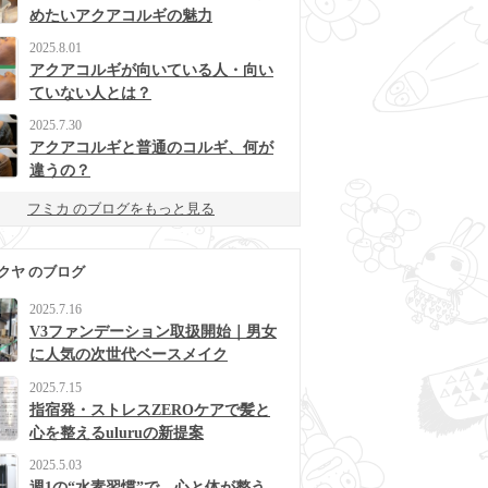
めたいアクアコルギの魅力
2025.8.01
アクアコルギが向いている人・向い
ていない人とは？
2025.7.30
アクアコルギと普通のコルギ、何が
違うの？
フミカ のブログをもっと見る
クヤ のブログ
2025.7.16
V3ファンデーション取扱開始｜男女
に人気の次世代ベースメイク
2025.7.15
指宿発・ストレスZEROケアで髪と
心を整えるuluruの新提案
2025.5.03
週1の“水素習慣”で、心と体が整う