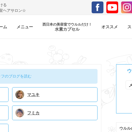
ける
室ヘアサロン☆
西日本の美容室でウルルだけ！
ーム
メニュー
オススメ
ス
水素カプセル
ウ
ッフのブログを読む
マユキ
フミカ
ウルル