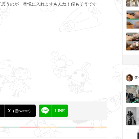
て思うのが一番悦に入れますもんね！僕もそうです！
タ
X
LINE
（旧twitter）