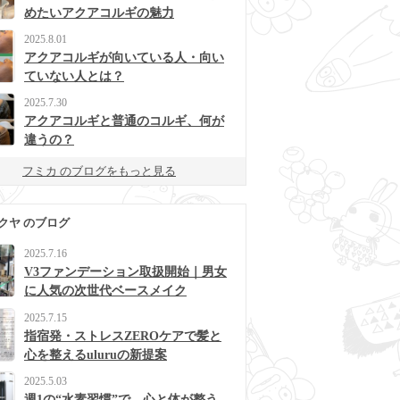
めたいアクアコルギの魅力
2025.8.01
アクアコルギが向いている人・向い
ていない人とは？
2025.7.30
アクアコルギと普通のコルギ、何が
違うの？
フミカ のブログをもっと見る
クヤ のブログ
2025.7.16
V3ファンデーション取扱開始｜男女
に人気の次世代ベースメイク
2025.7.15
指宿発・ストレスZEROケアで髪と
心を整えるuluruの新提案
2025.5.03
週1の“水素習慣”で、心と体が整う