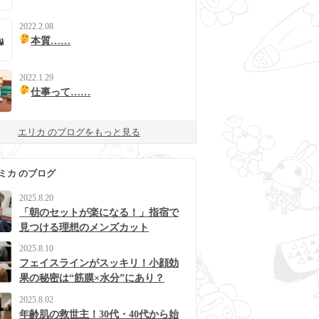
2022.2.08
本質……
2022.1.29
仕事って……
エリカ のブログをもっと見る
ミカ のブログ
2025.8.20
「朝のセットが楽になる！」指宿で
見つける理想のメンズカット
2025.8.10
フェイスラインがスッキリ！小顔効
果の秘密は“筋膜×水分”にあり？
2025.8.02
年齢肌の救世主！30代・40代から始