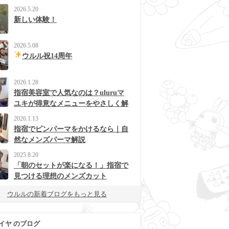
2026.5.20
新しい体験！
2026.5.08
ウルル祝14周年
2026.1.28
指宿美容室で人気なのは？uluruマ
ユキが得意なメニューをやさしく解
説
2026.1.13
指宿でピンパーマをかけるなら｜自
然なメンズパーマ解説
2025.8.20
「朝のセットが楽になる！」指宿で
見つける理想のメンズカット
ウルルの新着ブログをもっと見る
イヤ のブログ