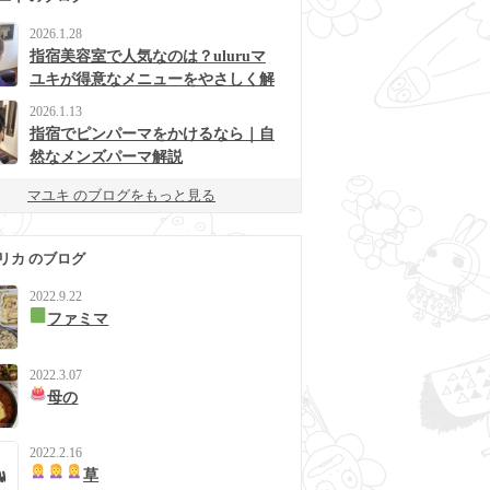
2026.1.28
指宿美容室で人気なのは？uluruマ
ユキが得意なメニューをやさしく解
説
2026.1.13
指宿でピンパーマをかけるなら｜自
然なメンズパーマ解説
マユキ のブログをもっと見る
リカ のブログ
2022.9.22
ファミマ
2022.3.07
母の
2022.2.16
草