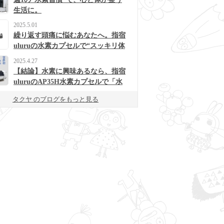
生活に。
2025.5.01
繰り返す頭痛に悩むあなたへ。指宿
uluruの水素カプセルで“スッキリ体
質”に変わるかも？
2025.4.27
【結論】水素に興味あるなら、指宿
uluruのAP35H水素カプセルで「水
素浴」体験してみて！
タクヤ のブログをもっと見る