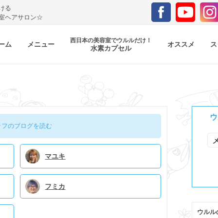
ける
室ヘアサロン☆
西日本の美容室でウルルだけ！
ーム
メニュー
オススメ
ス
水素カプセル
ウ
ッフのブログを読む
マユキ
フミカ
ウルル