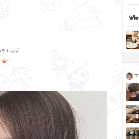
めちゃえば
！
フ