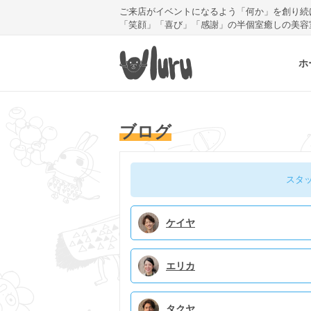
ご来店がイベントになるよう「何か」を創り続
「笑顔」「喜び」「感謝」の半個室癒しの美容
ホ
ブログ
スタ
ケイヤ
エリカ
タクヤ