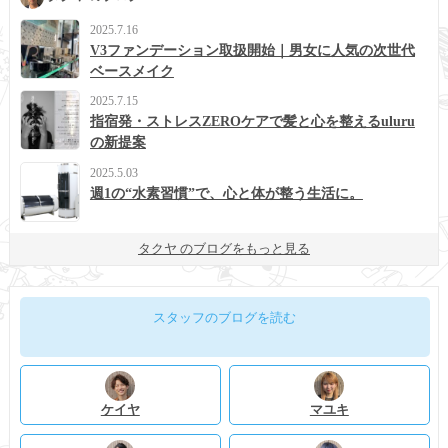
2025.7.16
V3ファンデーション取扱開始｜男女に人気の次世代
ベースメイク
2025.7.15
指宿発・ストレスZEROケアで髪と心を整えるuluru
の新提案
2025.5.03
週1の“水素習慣”で、心と体が整う生活に。
タクヤ のブログをもっと見る
スタッフのブログを読む
ケイヤ
マユキ