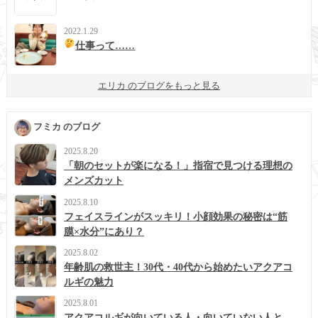
2022.1.29
仕事って……
エリカ のブログをもっと見る
フミカ のブログ
2025.8.20
「朝のセットが楽になる！」指宿で見つける理想の
メンズカット
2025.8.10
フェイスラインがスッキリ！小顔効果の秘密は“筋
膜×水分”にあり？
2025.8.02
年齢肌の救世主！30代・40代から始めたいアクアコ
ルギの魅力
2025.8.01
アクアコルギが向いている人・向いていない人と