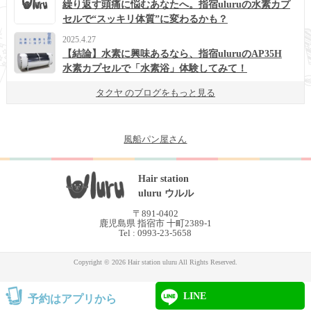
繰り返す頭痛に悩むあなたへ。指宿uluruの水素カプ
セルで“スッキリ体質”に変わるかも？
2025.4.27
【結論】水素に興味あるなら、指宿uluruのAP35H
水素カプセルで「水素浴」体験してみて！
タクヤ のブログをもっと見る
風船パン屋さん
Hair station
uluru ウルル
〒891-0402
鹿児島県 指宿市 十町2389-1
Tel : 0993-23-5658
Copyright © 2026 Hair station uluru All Rights Reserved.
LINE
予約はアプリから