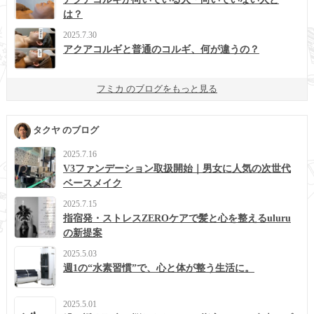
は？
2025.7.30
アクアコルギと普通のコルギ、何が違うの？
フミカ のブログをもっと見る
タクヤ のブログ
2025.7.16
V3ファンデーション取扱開始｜男女に人気の次世代
ベースメイク
2025.7.15
指宿発・ストレスZEROケアで髪と心を整えるuluru
の新提案
2025.5.03
週1の“水素習慣”で、心と体が整う生活に。
2025.5.01