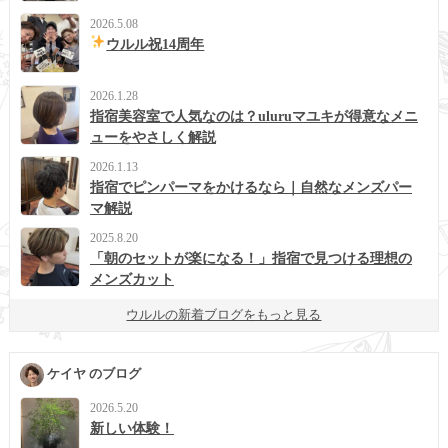
2026.5.08
ウルル祝14周年
2026.1.28
指宿美容室で人気なのは？uluruマユキが得意なメニ
ューをやさしく解説
2026.1.13
指宿でピンパーマをかけるなら｜自然なメンズパー
マ解説
2025.8.20
「朝のセットが楽になる！」指宿で見つける理想の
メンズカット
ウルルの新着ブログをもっと見る
ケイヤ のブログ
2026.5.20
新しい体験！