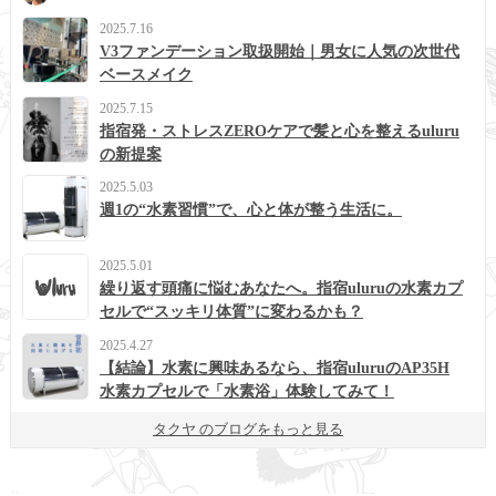
2025.7.16
V3ファンデーション取扱開始｜男女に人気の次世代
ベースメイク
2025.7.15
指宿発・ストレスZEROケアで髪と心を整えるuluru
の新提案
2025.5.03
週1の“水素習慣”で、心と体が整う生活に。
2025.5.01
繰り返す頭痛に悩むあなたへ。指宿uluruの水素カプ
セルで“スッキリ体質”に変わるかも？
2025.4.27
【結論】水素に興味あるなら、指宿uluruのAP35H
水素カプセルで「水素浴」体験してみて！
タクヤ のブログをもっと見る