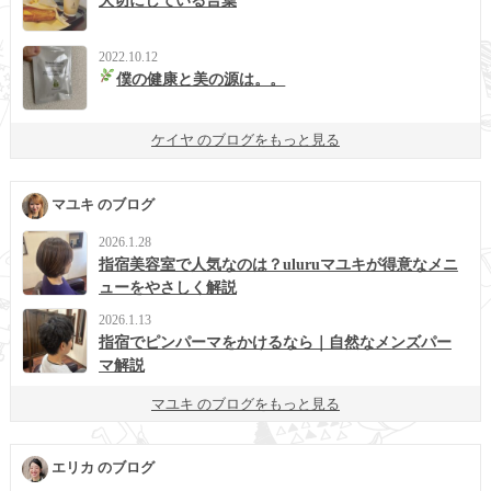
大切にしている言葉
2022.10.12
僕の健康と美の源は。。
ケイヤ のブログをもっと見る
マユキ のブログ
2026.1.28
指宿美容室で人気なのは？uluruマユキが得意なメニ
ューをやさしく解説
2026.1.13
指宿でピンパーマをかけるなら｜自然なメンズパー
マ解説
マユキ のブログをもっと見る
エリカ のブログ