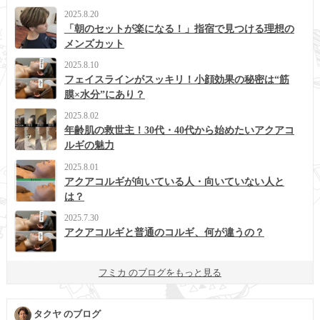
2025.8.20
「朝のセットが楽になる！」指宿で見つける理想の
メンズカット
2025.8.10
フェイスラインがスッキリ！小顔効果の秘密は“筋
膜×水分”にあり？
2025.8.02
年齢肌の救世主！30代・40代から始めたいアクアコ
ルギの魅力
2025.8.01
アクアコルギが向いている人・向いていない人と
は？
2025.7.30
アクアコルギと普通のコルギ、何が違うの？
フミカ のブログをもっと見る
タクヤ のブログ