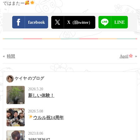
ではまたー
facebook
X
LINE
（旧twitter）
«
時間
April
»
ケイヤ のブログ
2026.5.20
新しい体験！
2026.5.08
ウルル祝14周年
2023.8.06
1691283647